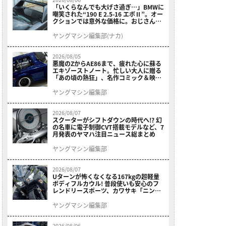
「いくらなんでも大げさ過ぎ…」BMWに
嘲笑された“190 E 2.5-16 エボⅡ”。オー
クションでは意外な価格に。おじさん達
が少年だった頃の憧れのクルマを深堀り
ヤングマシン編集部(ナカ)
2026/08/05
悪魔のZからAE86まで、疲れた心に蘇る
エキゾーストノート。忙しい大人に贈る
「あの頃の熱狂」、名作コミック＆映画
の愛機たちが東京駅地下に期間限定で集
結！
ヤングマシン編集部
2026/08/07
スクーターがシフトダウンの時代へ!? 幻
の名車に電子制御CVT搭載モデルなど、7
月発表のヤマハ注目ニュース総まとめ
ヤングマシン編集部
2026/08/07
Uターンが怖くなくなる167kgの超軽量
ボディフルカウル! 普段使いも安心のフ
レンドリースポーツ、カワサキ「ニンジ
ャ400」2027モデルが価格据え置きで
9/5発売
ヤングマシン編集部
2026/08/06