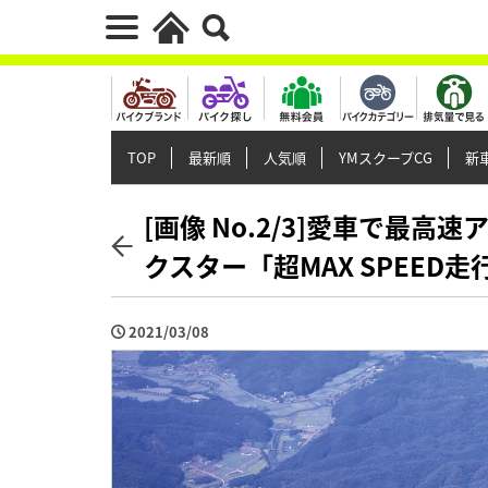
TOP
最新順
人気順
YMスクープCG
新車
[画像 No.2/3]愛車で最高速
クスター「超MAX SPEED走
2021/03/08