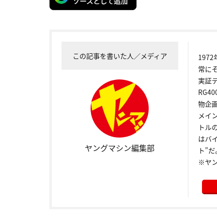
この記事を書いた人／メディア
19
常に
実証
RG4
物企
メイ
トル
はバ
ヤングマシン編集部
ト”だ
※ヤ