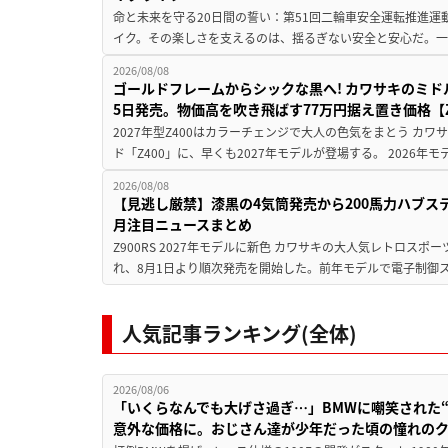
命と未来を守る20日間の誓い：第51回二輪車安全運転推進運
イク。その楽しさを支えるのは、揺るぎない安全と安心だ。一般
2026/08/08
ゴールドフレームからシックな黒へ! カワサキのミド
5日発売。物価高を吹き飛ばす77万円据え置き価格【Z
2027年型Z400はカラーチェンジで大人の色気をまとう カ
ド「Z400」に、早くも2027年モデルが登場する。 2026年
2026/08/08
【見逃し厳禁】漆黒の4気筒発売から200馬力ハブス
月注目ニュースまとめ
Z900RS 2027年モデルに新色 カワサキの大人気レトロスポー
れ、8月1日より順次発売を開始した。前年モデルで電子制御ス
人気記事ランキング(全体)
2026/08/06
「いくらなんでも大げさ過ぎ…」BMWに嘲笑された“190
意外な価格に。おじさん達が少年だった頃の憧れの