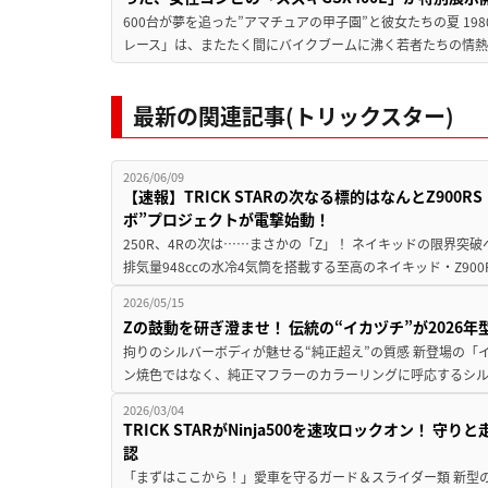
600台が夢を追った”アマチュアの甲子園”と彼女たちの夏 19
レース」は、またたく間にバイクブームに沸く若者たちの情熱の
最新の関連記事(トリックスター)
2026/06/09
【速報】TRICK STARの次なる標的はなんとZ90
ボ”プロジェクトが電撃始動！
250R、4Rの次は……まさかの「Z」！ ネイキッドの限界突
排気量948ccの水冷4気筒を搭載する至高のネイキッド・Z900
2026/05/15
Zの鼓動を研ぎ澄ませ！ 伝統の“イカヅチ”が2026年型
拘りのシルバーボディが魅せる“純正超え”の質感 新登場の「
ン焼色ではなく、純正マフラーのカラーリングに呼応するシルバー
2026/03/04
TRICK STARがNinja500を速攻ロックオン！
認
「まずはここから！」愛車を守るガード＆スライダー類 新型