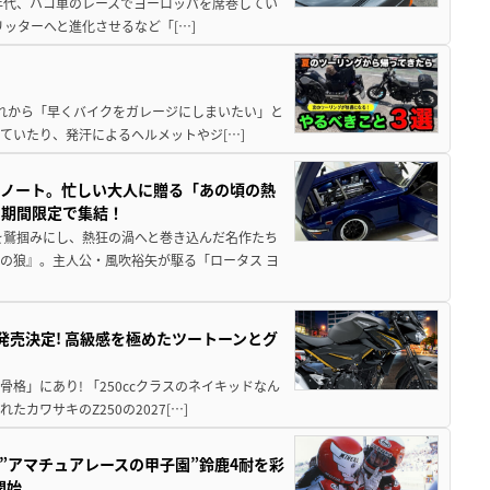
80年代、ハコ車のレースでヨーロッパを席巻してい
5リッターへと進化させるなど「[…]
と疲れから「早くバイクをガレージにしまいたい」と
ていたり、発汗によるヘルメットやジ[…]
トノート。忙しい大人に贈る「あの頃の熱
に期間限定で集結！
を鷲掴みにし、熱狂の渦へと巻き込んだ名作たち
の狼』。主人公・風吹裕矢が駆る「ロータス ヨ
5に発売決定! 高級感を極めたツートーンとグ
骨格」にあり! 「250ccクラスのネイキッドなん
ワサキのZ250の2027[…]
た”アマチュアレースの甲子園”鈴鹿4耐を彩
開始