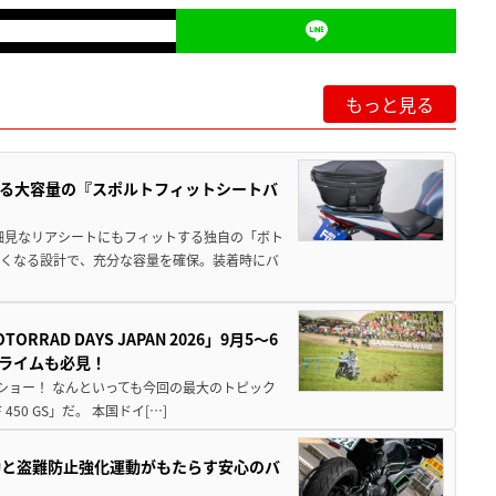
もっと見る
る大容量の『スポルトフィットシートバ
細見なリアシートにもフィットする独自の「ボト
広くなる設計で、充分な容量を確保。装着時にバ
AD DAYS JAPAN 2026」9月5〜6
クライムも必見！
解体ショー！ なんといっても今回の最大のトピック
0 GS」だ。 本国ドイ[…]
動と盗難防止強化運動がもたらす安心のバ