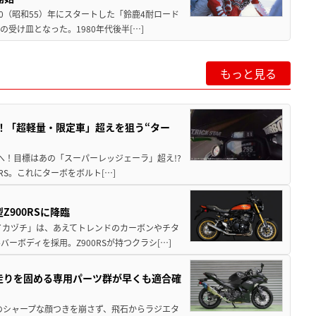
80（昭和55）年にスタートした「鈴鹿4耐ロード
受け皿となった。1980年代後半[…]
もっと見る
0RS！「超軽量・限定車」超えを狙う“ター
破へ！目標はあの「スーパーレッジェーラ」超え!?
RS。これにターボをボルト[…]
Z900RSに降臨
イカヅチ」は、あえてトレンドのカーボンやチタ
ボディを採用。Z900RSが持つクラシ[…]
 守りと走りを固める専用パーツ群が早くも適合確
のシャープな顔つきを崩さず、飛石からラジエタ