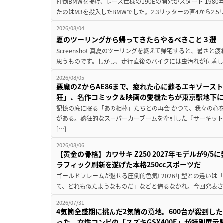
打倒BMWを掲げ、レース仕様の190Eの開発がスタート 19
たのはM3を投入したBMWでした。2.3リッターの直4から2.
2026/08/04
夏のツーリングから帰ってきたらやるべきこと３選
Screenshot 真夏のツーリングを終えて帰宅すると、暑さ
思うものです。しかし、走行直後のバイクには虫汚れが付着し
2026/08/05
悪魔のZからAE86まで、疲れた心に蘇るエキゾース
狂」、名作コミック＆映画の愛機たちが東京駅地下
記憶の底に眠る「あの相棒」たちとの再会 かつて、我々の心
がある。熱狂的なスーパーカーブームを牽引した『サーキット
[…]
2026/08/06
【黄金の骨格】カワサキ Z250 2027年モデルが9/
ラフィック刷新を遂げた本格250ccスポーツだ
ゴールドフレームが魅せる圧倒的色気! 2026年型との違いは「
て、どれも似たようなものだ」などと侮るなかれ。今回発表されたカ
2026/07/31
4気筒全盛期に挑んだ2気筒の意地。600台が殺到し
った、女性コンビの「スズキGSX400E」が特別展示