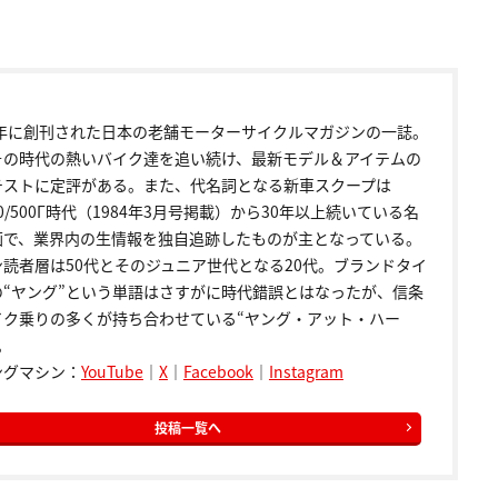
72年に創刊された日本の老舗モーターサイクルマガジンの一誌。
その時代の熱いバイク達を追い続け、最新モデル＆アイテムの
テストに定評がある。また、代名詞となる新車スクープは
00/500Γ時代（1984年3月号掲載）から30年以上続いている名
画で、業界内の生情報を独自追跡したものが主となっている。
ン読者層は50代とそのジュニア世代となる20代。ブランドタイ
の“ヤング”という単語はさすがに時代錯誤とはなったが、信条
イク乗りの多くが持ち合わせている“ヤング・アット・ハー
。
ングマシン：
YouTube
｜
X
｜
Facebook
｜
Instagram
投稿一覧へ