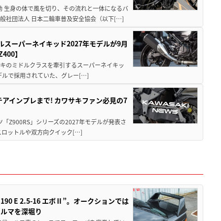
動 生身の体で風を切り、その流れと一体になるバ
社団法人 日本二輪車普及安全協会（以下[…]
ルスーパーネイキッド2027年モデルが9月
400】
ワサキのミドルクラスを牽引するスーパーネイキッ
モデルで採用されていた、グレー[…]
テアインプレまで! カワサキファン必見の7
ツ「Z900RS」シリーズの2027年モデルが発表さ
ロットルや双方向クイック[…]
 E 2.5-16 エボⅡ”。オークションでは
クルマを深堀り