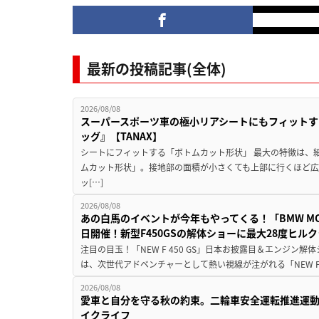
最新の投稿記事(全体)
2026/08/08
スーパースポーツ車の極小リアシートにもフィットす
ッグ』【TANAX】
シートにフィットする「ボトムカット形状」 最大の特徴は、
ムカット形状」。接地部の面積が小さくても上部に行くほど
ッ[…]
2026/08/08
あの白馬のイベントが今年もやってくる！「BMW MOTORR
日開催！新型F450GSの解体ショーに最大28度ヒル
注目の目玉！「NEW F 450 GS」日本お披露目＆エンジン
は、次世代アドベンチャーとして熱い視線が注がれる「NEW F 45
2026/08/08
愛車と自分を守る秋の約束。二輪車安全運転推進運
イクライフ