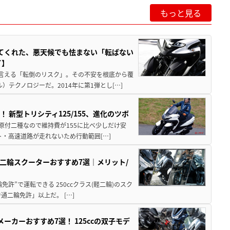
もっと見る
えてくれた、悪天候でも怯まない「転ばない
了】
も言える「転倒のリスク」。その不安を根底から覆
テクノロジーだ。2014年に第1弾とし[…]
新型トリシティ125/155、進化のツボ
ト・原付二種なので維持費が155に比べ少しだけ安
・高速道路が走れないため行動範囲[…]
cc軽二輪スクーターおすすめ7選｜メリット/
輪免許”で運転できる 250ccクラス(軽二輪)のスク
二輪免許」以上だ。 […]
内メーカーおすすめ7選！ 125ccの双子モデ