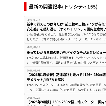
最新の関連記事(トリシティ155)
2026/05/17
新車で買えるのは今だけ! 前二輪の三輪バイクが与
安心感」を振り返る【ヤマハ トリシティ国内生産終
LMW機構がもたらした「圧倒的な安心感」 バイクの宿命と
したのが、ヤマハが誇るLMW（リーニング・マルチ・ホイール）
2026/01/23
乗ってわかる三輪の魅力をバイク女子が本音レビュー！ 
125と155の基本的な違いを整理 ◆トリシティ125 メリッ
い・燃費性能が高く、毎日の通勤でも財布に優しい デメリット
2026/01/06
【2026年1月最新】高速道路も走れる! 126～250
デメリット/選び方を解説
126～250ccスクーターは16歳から取得可能な“AT限定普通二
ーターを運転できるのは「AT限定普通二輪免許」もしくは「普通
2025/09/29
【2025年9月版】150～250cc軽二輪スクーター 国