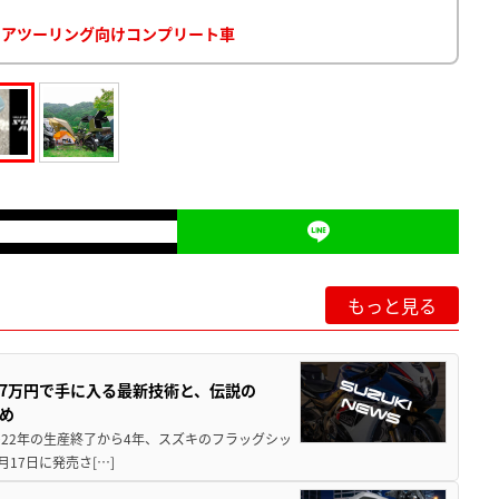
ドアツーリング向けコンプリート車
もっと見る
237万円で手に入る最新技術と、伝説の
とめ
 2022年の生産終了から4年、スズキのフラッグシッ
月17日に発売さ[…]