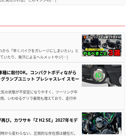
と疲れから「早くバイクをガレージにしまいたい」と
ていたり、発汗によるヘルメットやジ[…]
車種に取付OK。コンパクトボディながら
ォグランプユニット プレシャスレイ スモー
大気の状態が不安定になりやすく、ツーリング中
大雨、いわゆるゲリラ豪雨も増えており、走行中
び。カワサキ「Z H2 SE」2027年モデ
場時から変わらない、圧倒的な存在感は健在だ。