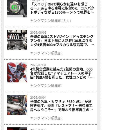
「スイッチONで明らかに違いを感じ
る…」あらゆる車種に取付OK。コンパク
トボディながら1700ルーメンで視界を確
保する［デイトナ・LEDフォグランプユ
ニット プレシャスレイ スモール］
ヤングマシン編集部(ナカ)
2026/08/03
奇跡の新車2ストVツイン『ドゥエチンク
アンタ』日本上陸に大熱狂! 30年ぶりホ
ンダ4気筒400ccフルカウル復活等で、ロ
マン溢れる1ヶ月に【7月ホットなバイク
ニュース振り返り】
ヤングマシン編集部
2026/07/31
4気筒全盛期に挑んだ2気筒の意地。600
台が殺到した”アマチュアレースの甲子
園”鈴鹿4耐を彩った、女性コンビの「ス
ズキGSX400E」が特別展示開始
ヤングマシン編集部
2026/08/04
伝説の名車・カワサキ「650-W1」が息
吹き返す。漫画『レストア！～改造車工
房へようこそ～』で味わう旧車再生のロ
マン
ヤングマシン編集部
2026/07/28