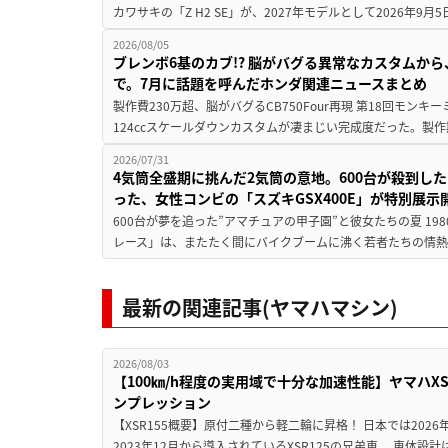
カワサキの「Z H2 SE」が、2027年モデルとして2026年9月
2026/08/05
ブレンボ6基のカブ!? 脳がバグる異常なカスタムから、
で。7月に話題を呼んだホンダ関連ニュースまとめ
製作費230万超、脳がバグるCB750Four再現 第18回モンキー
124ccスケールダウンカスタムが凄まじい完成度だった。製作
2026/07/31
4気筒全盛期に挑んだ2気筒の意地。600台が殺到し
った、女性コンビの「スズキGSX400E」が特別展示
600台が夢を追った”アマチュアの甲子園”と彼女たちの夏 19
レース」は、またたく間にバイクブームに沸く若者たちの情熱の
最新の関連記事(ヤマハマシン)
2026/08/03
【100㎞/h程度の実用域で十分な加速性能】ヤマハX
ンプレッション
【XSR155概要】原付二種から軽二輪に昇格！ 日本では2026
2023年12月から導入されているXSR125の兄弟車。 車体設計は1