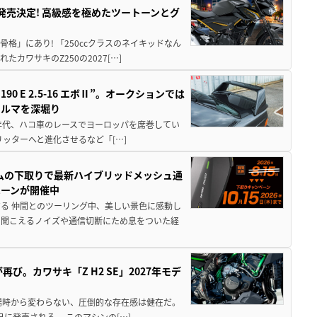
5に発売決定! 高級感を極めたツートーンとグ
骨格」にあり! 「250ccクラスのネイキッドなん
ワサキのZ250の2027[…]
 E 2.5-16 エボⅡ”。オークションでは
クルマを深堀り
80年代、ハコ車のレースでヨーロッパを席巻してい
5リッターへと進化させるなど「[…]
ムの下取りで最新ハイブリッドメッシュ通
ペーンが開催中
る 仲間とのツーリング中、美しい景色に感動し
ら聞こえるノイズや通信切断にため息をついた経
び。カワサキ「Z H2 SE」2027年モデ
場時から変わらない、圧倒的な存在感は健在だ。
5日に発売される。 このマシンの[…]