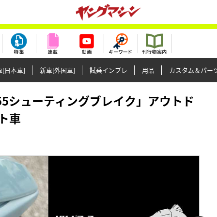
[日本車]
新車[外国車]
試乗インプレ
用品
カスタム＆パー
ティ155シューティングブレイク」アウトド
ト車