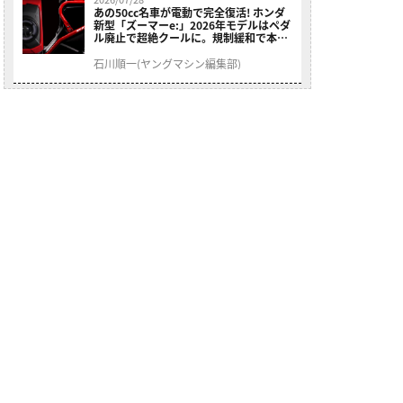
あの50cc名車が電動で完全復活! ホンダ
新型「ズーマーe:」2026年モデルはペダ
ル廃止で超絶クールに。規制緩和で本来
の姿へ【海外】
石川順一(ヤングマシン編集部)