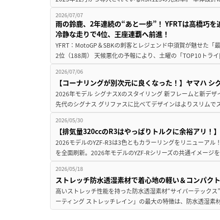
2026/07/07
雨の鈴鹿、2年連続の“あと一歩”！ YFRTは高橋巧
冷静な走りで4位、王座連覇へ前進！
YFRT：MotoGP＆SBKの刺客とレジェンド中須賀が魅せた「最強の絆」 
2位（188周） 天候悪化の予報により、土曜の「TOP10トライ[
2026/07/06
【コーナリングが別次元に良くなった！】ヤマハ シグ
2026年モデル シグナスXのスタイリング 新フレームと新デ
先代のシグナス グリファスに比べてデザインはよりスリムでス
2026/05/30
【排気量320ccのR3はやっぱりトルクに余裕アリ！】ヤ
2026モデルのYZF-R3は3色ともカラーリングをリニューアル！ 
を全面刷新。2026年モデルのYZF-Rシリーズの共通イメージを
2026/05/18
ストレッチ防水透湿素材で着心地の軽い＆コンパク
高いストレッチ性能を持った防水透湿素材“サイバーテックス” 
ーティング ストレッチレイン」の最大の特徴は、防水透湿素材