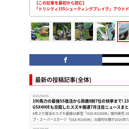
【この記事を最初から読む】
「トリシティ155シューティングブレイク」アウト
最新の投稿記事(全体)
2026/08/06
190馬力の最強SS復活から鈴鹿8耐7位の快挙まで! 
GSX400Eも交錯したスズキ関連7月注目ニュースま
4年ぶり復活のスズキ最強SS新型「GSX-R1000R」国内発売
プ・スーパースポーツ「GSX-R1000R」の国内仕様が2026年7
2026/08/06