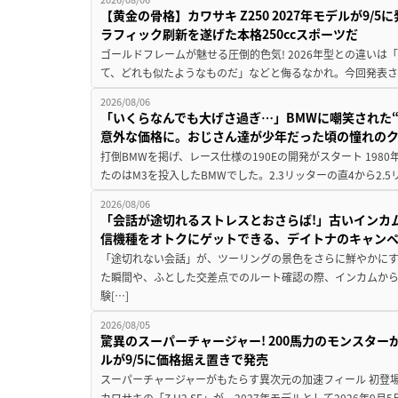
【黄金の骨格】カワサキ Z250 2027年モデルが9/
ラフィック刷新を遂げた本格250ccスポーツだ
ゴールドフレームが魅せる圧倒的色気! 2026年型との違いは「
て、どれも似たようなものだ」などと侮るなかれ。今回発表されたカ
2026/08/06
「いくらなんでも大げさ過ぎ…」BMWに嘲笑された“190
意外な価格に。おじさん達が少年だった頃の憧れの
打倒BMWを掲げ、レース仕様の190Eの開発がスタート 19
たのはM3を投入したBMWでした。2.3リッターの直4から2.
2026/08/06
「会話が途切れるストレスとおさらば!」古いインカ
信機種をオトクにゲットできる、デイトナのキャン
「途切れない会話」が、ツーリングの景色をさらに鮮やかにす
た瞬間や、ふとした交差点でのルート確認の際、インカムか
験[…]
2026/08/05
驚異のスーパーチャージャー! 200馬力のモンスターが再
ルが9/5に価格据え置きで発売
スーパーチャージャーがもたらす異次元の加速フィール 初登
カワサキの「Z H2 SE」が、2027年モデルとして2026年9月