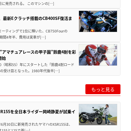
5日に発売される。 このマシンの[…]
最新Eクラッチ搭載のCB400SF復活ま
ミーティングで1位に輝いた、CB750Fourの
期間4年半、費用は実車が[…]
た”アマチュアレースの甲子園”鈴鹿4耐を彩
開始
80（昭和55）年にスタートした「鈴鹿4耐ロード
受け皿となった。1980年代後半[…]
もっと見る
SR155を全日本ライダー岡崎静夏が試乗イ
年6月30日に新発売されたヤマハのXSR155は、
55と125で基[…]