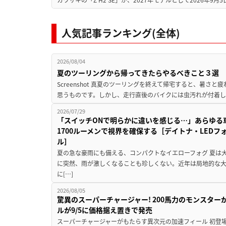
人気記事ランキング(全体)
2026/08/04
夏のツーリングから帰ってきたらやるべきこと３選
Screenshot 真夏のツーリングを終えて帰宅すると、暑さ
思うものです。しかし、走行直後のバイクには虫汚れが付着し
2026/07/29
「スイッチONで明らかに違いを感じる…」あらゆる
1700ルーメンで視界を確保する［デイトナ・LEDフ
ル］
夏の急な豪雨にも備える、コンパクトなイエローフォグ 夏は
に突然、雨が激しくなることも珍しくない。近年は局地的な
に[…]
2026/08/05
驚異のスーパーチャージャー! 200馬力のモンスターが再
ルが9/5に価格据え置きで発売
スーパーチャージャーがもたらす異次元の加速フィール 初登