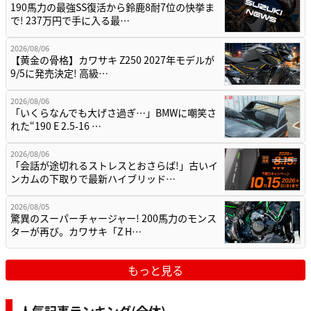
190馬力の最強SS復活から鈴鹿8耐7位の快挙ま
で! 237万円で手に入る最…
2026/08/06
【黄金の骨格】カワサキ Z250 2027年モデルが
9/5に発売決定! 高級…
2026/08/06
「いくらなんでも大げさ過ぎ…」BMWに嘲笑さ
れた“190 E 2.5-16 …
2026/08/06
「会話が途切れるストレスとおさらば!」古いイ
ンカムの下取りで最新ハイブリッド…
2026/08/05
驚異のスーパーチャージャー! 200馬力のモンス
ターが再び。カワサキ「Z H…
もっと見る