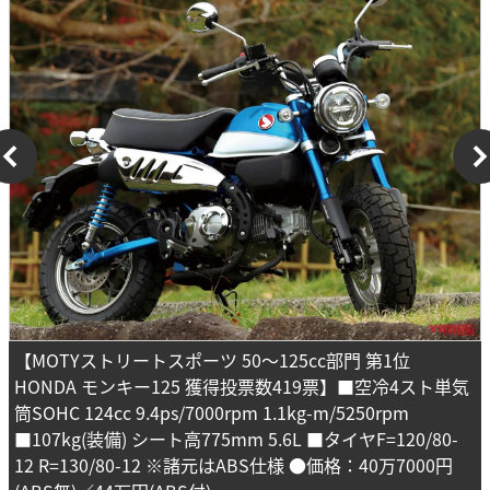
【MOTYストリートスポーツ 50～125cc部門 第1位
HONDA モンキー125 獲得投票数419票】■空冷4スト単気
筒SOHC 124cc 9.4ps/7000rpm 1.1kg-m/5250rpm
■107kg(装備) シート高775mm 5.6L ■タイヤF=120/80-
12 R=130/80-12 ※諸元はABS仕様 ●価格：40万7000円