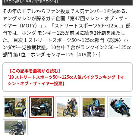
(ABS無)／44万円(ABS付)
その年のモデルからファン投票で人気ナンバー1を決める、
ヤングマシンが誇るガチ企画「第47回マシン・オブ・ザ・
イヤー（MOTY）」。「ストリートスポーツ50〜125cc」部
門では、ホンダ モンキー125が前回に続き2連覇を果たし
た。 目次 1 ストリートスポーツ50〜125cc部門〈総評〉ホ
ンダが一党独裁状態。10台中７台がランクイン2 50～125cc
部門 第1位：ホンダ モンキー125［419票 […]
【この記事を最初から読む】
’19 ストリートスポーツ50〜125cc人気バイクランキング【マ
シン・オブ・ザ・イヤー投票】