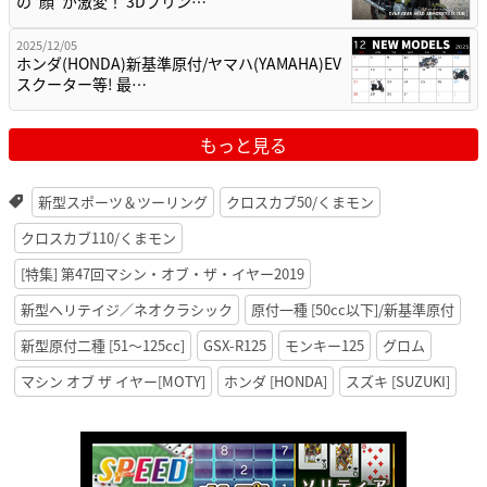
の”顔”が激変！ 3Dプリン…
2025/12/05
ホンダ(HONDA)新基準原付/ヤマハ(YAMAHA)EV
スクーター等! 最…
もっと見る
新型スポーツ＆ツーリング
クロスカブ50/くまモン
クロスカブ110/くまモン
[特集] 第47回マシン・オブ・ザ・イヤー2019
新型ヘリテイジ／ネオクラシック
原付一種 [50cc以下]/新基準原付
新型原付二種 [51〜125cc]
GSX-R125
モンキー125
グロム
マシン オブ ザ イヤー[MOTY]
ホンダ [HONDA]
スズキ [SUZUKI]