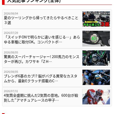
人気記事ランキング(全体)
2026/08/04
夏のツーリングから帰ってきたらやるべきこと
３選
2026/07/29
「スイッチONで明らかに違いを感じる…」あら
ゆる車種に取付OK。コンパクトボ…
2026/08/05
驚異のスーパーチャージャー! 200馬力のモンス
ターが再び。カワサキ「Z H…
2026/08/05
ブレンボ6基のカブ!? 脳がバグる異常なカスタ
ムから、最新Eクラッチ搭載のC…
2026/07/31
4気筒全盛期に挑んだ2気筒の意地。600台が殺
到した”アマチュアレースの甲子…