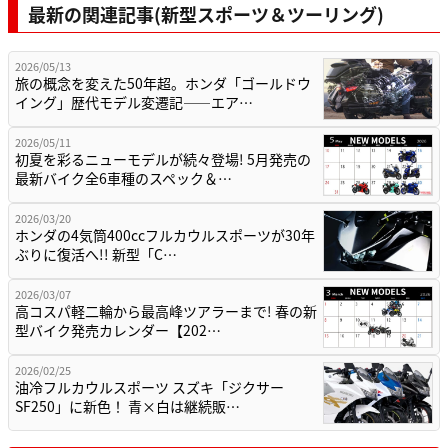
最新の関連記事(新型スポーツ＆ツーリング)
2026/05/13
旅の概念を変えた50年超。ホンダ「ゴールドウ
イング」歴代モデル変遷記——エア…
2026/05/11
初夏を彩るニューモデルが続々登場! 5月発売の
最新バイク全6車種のスペック＆…
2026/03/20
ホンダの4気筒400ccフルカウルスポーツが30年
ぶりに復活へ!! 新型「C…
2026/03/07
高コスパ軽二輪から最高峰ツアラーまで! 春の新
型バイク発売カレンダー【202…
2026/02/25
油冷フルカウルスポーツ スズキ「ジクサー
SF250」に新色！ 青×白は継続販…