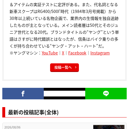
＆アイテムの実証テストに定評がある。また、代名詞となる
新車スクープはRG400/500Γ時代（1984年3月号掲載）から
30年以上続いている名物企画で、業界内の生情報を独自追跡
したものが主となっている。メイン読者層は50代とそのジュ
ニア世代となる20代。ブランドタイトルの“ヤング”という単
語はさすがに時代錯誤とはなったが、信条はバイク乗りの多
くが持ち合わせている“ヤング・アット・ハート”だ。
※ヤングマシン：
YouTube
｜
X
｜
Facebook
｜
Instagram
投稿一覧へ
最新の投稿記事(全体)
2026/08/06