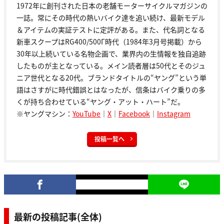
1972年に創刊された日本の老舗モーターサイクルマガジンの
一誌。常にその時代の熱いバイク達を追い続け、最新モデル
＆アイテムの実証テストに定評がある。また、代名詞となる
新車スクープはRG400/500Γ時代（1984年3月号掲載）から
30年以上続いている名物企画で、業界内の生情報を独自追跡
したものが主となっている。メイン読者層は50代とそのジュ
ニア世代となる20代。ブランドタイトルの“ヤング”という単
語はさすがに時代錯誤とはなったが、信条はバイク乗りの多
くが持ち合わせている“ヤング・アット・ハート”だ。
※ヤングマシン：
YouTube
｜
X
｜
Facebook
｜
Instagram
投稿一覧へ
最新の投稿記事(全体)