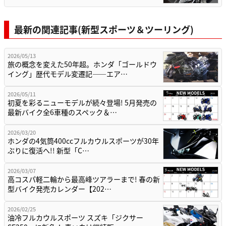
最新の関連記事(新型スポーツ＆ツーリング)
2026/05/13
旅の概念を変えた50年超。ホンダ「ゴールドウ
イング」歴代モデル変遷記——エア…
2026/05/11
初夏を彩るニューモデルが続々登場! 5月発売の
最新バイク全6車種のスペック＆…
2026/03/20
ホンダの4気筒400ccフルカウルスポーツが30年
ぶりに復活へ!! 新型「C…
2026/03/07
高コスパ軽二輪から最高峰ツアラーまで! 春の新
型バイク発売カレンダー【202…
2026/02/25
油冷フルカウルスポーツ スズキ「ジクサー