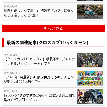
2025/01/06
意外と難しいって本当?! 初めて『カブ』に乗っ
たとき感じること6選！
もっと見る
最新の関連記事(クロスカブ110/くまモン)
2026/02/09
【クロスカブ110カスタム】積載革命! デイトナ
「サドルバッグサポート」でキ…
2026/01/19
【2026年1月最新】AT限定免許でもギアチェン
ジ楽しい! 125cc原付二…
2025/12/18
125ccバイクおすすめ15選! 小型限定普通二輪で
乗れるMT／ATモデルの…