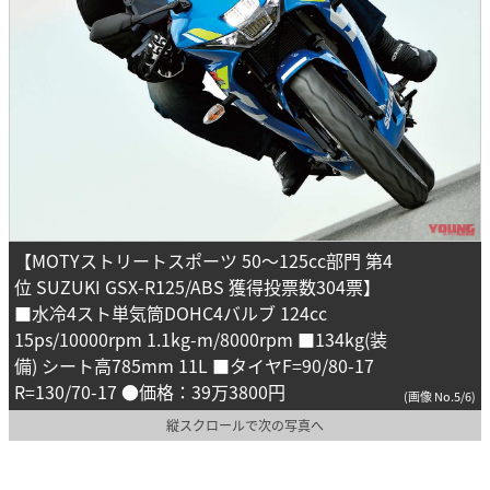
【MOTYストリートスポーツ 50～125cc部門 第4
位 SUZUKI GSX-R125/ABS 獲得投票数304票】
■水冷4スト単気筒DOHC4バルブ 124cc
15ps/10000rpm 1.1kg-m/8000rpm ■134kg(装
備) シート高785mm 11L ■タイヤF=90/80-17
R=130/70-17 ●価格：39万3800円
(画像 No.5/6)
縦スクロールで次の写真へ