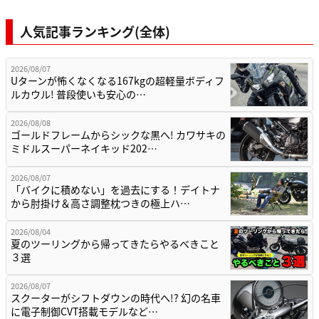
人気記事ランキング(全体)
2026/08/07
Uターンが怖くなくなる167kgの超軽量ボディフ
ルカウル! 普段使いも安心の…
2026/08/08
ゴールドフレームからシックな黒へ! カワサキの
ミドルスーパーネイキッド202…
2026/08/07
「バイクに積めない」を過去にする！デイトナ
から肘掛け＆高さ調整枕つきの極上ハ…
2026/08/04
夏のツーリングから帰ってきたらやるべきこと
３選
2026/08/07
スクーターがシフトダウンの時代へ!? 幻の名車
に電子制御CVT搭載モデルなど…