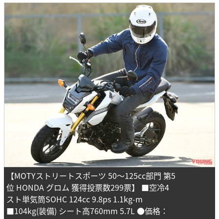
【MOTYストリートスポーツ 50～125cc部門 第5
位 HONDA グロム 獲得投票数299票】 ■空冷4
スト単気筒SOHC 124cc 9.8ps 1.1kg-m
■104kg(装備) シート高760mm 5.7L ●価格：