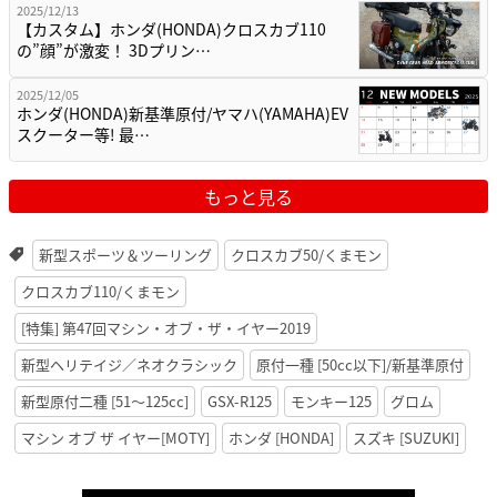
2025/12/13
【カスタム】ホンダ(HONDA)クロスカブ110
の”顔”が激変！ 3Dプリン…
2025/12/05
ホンダ(HONDA)新基準原付/ヤマハ(YAMAHA)EV
スクーター等! 最…
もっと見る
新型スポーツ＆ツーリング
クロスカブ50/くまモン
クロスカブ110/くまモン
[特集] 第47回マシン・オブ・ザ・イヤー2019
新型ヘリテイジ／ネオクラシック
原付一種 [50cc以下]/新基準原付
新型原付二種 [51〜125cc]
GSX-R125
モンキー125
グロム
マシン オブ ザ イヤー[MOTY]
ホンダ [HONDA]
スズキ [SUZUKI]