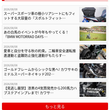
2026/08/08
スーパースポーツ車の極小リアシートにもフィ
ットする大容量の『スポルトフィット…
2026/08/08
あの白馬のイベントが今年もやってくる！
「BMW MOTORRAD DAYS …
2026/08/08
愛車と自分を守る秋の約束。二輪車安全運転推
進運動と盗難防止強化運動がもたらす…
2026/08/08
ゴールドフレームからシックな黒へ! カワサキの
ミドルスーパーネイキッド202…
2026/08/08
【見逃し厳禁】漆黒の4気筒発売から200馬力ハ
ブステアインプレまで! カワサ…
もっと見る