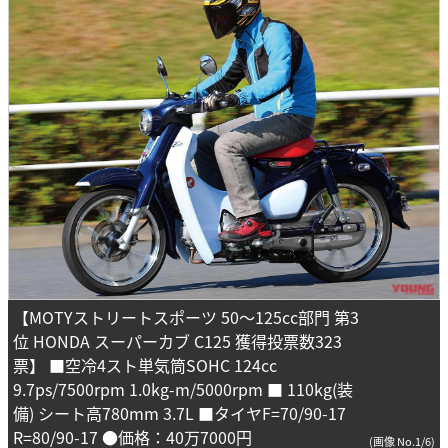
【MOTYストリートスポーツ 50～125cc部門 第3
位 HONDA スーパーカブ C125 獲得投票数323
票】 ■空冷4スト単気筒SOHC 124cc
9.7ps/7500rpm 1.0kg-m/5000rpm ■ 110kg(装
備) シート高780mm 3.7L ■タイヤF=70/90-17
R=80/90-17 ●価格：40万7000円
(画像 No.1/6)