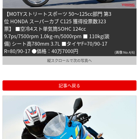
【MOTYストリートスポーツ 50～125cc部門 第3
位 HONDA スーパーカブ C125 獲得投票数323
票】 ■空冷4スト単気筒SOHC 124cc
9.7ps/7500rpm 1.0kg-m/5000rpm ■ 110kg(装
備) シート高780mm 3.7L ■タイヤF=70/90-17
R=80/90-17 ●価格：40万7000円
(画像 No.4/6)
縦スクロールで次の写真へ
記事へ戻る