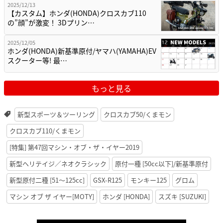
2025/12/13
【カスタム】ホンダ(HONDA)クロスカブ110
の”顔”が激変！ 3Dプリン…
2025/12/05
ホンダ(HONDA)新基準原付/ヤマハ(YAMAHA)EV
スクーター等! 最…
もっと見る
新型スポーツ＆ツーリング
クロスカブ50/くまモン
クロスカブ110/くまモン
[特集] 第47回マシン・オブ・ザ・イヤー2019
新型ヘリテイジ／ネオクラシック
原付一種 [50cc以下]/新基準原付
新型原付二種 [51〜125cc]
GSX-R125
モンキー125
グロム
マシン オブ ザ イヤー[MOTY]
ホンダ [HONDA]
スズキ [SUZUKI]