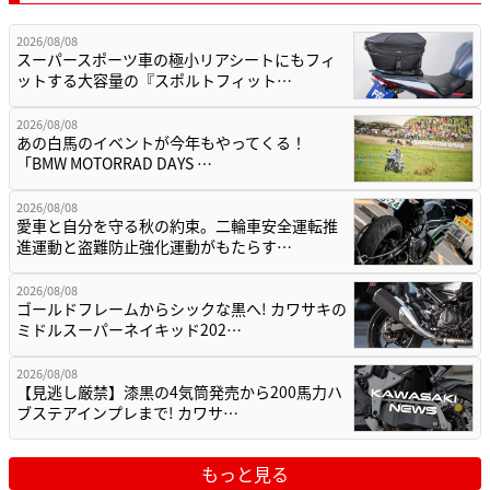
2026/08/08
スーパースポーツ車の極小リアシートにもフィ
ットする大容量の『スポルトフィット…
2026/08/08
あの白馬のイベントが今年もやってくる！
「BMW MOTORRAD DAYS …
2026/08/08
愛車と自分を守る秋の約束。二輪車安全運転推
進運動と盗難防止強化運動がもたらす…
2026/08/08
ゴールドフレームからシックな黒へ! カワサキの
ミドルスーパーネイキッド202…
2026/08/08
【見逃し厳禁】漆黒の4気筒発売から200馬力ハ
ブステアインプレまで! カワサ…
もっと見る