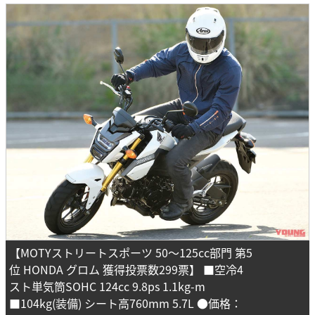
【MOTYストリートスポーツ 50～125cc部門 第5
位 HONDA グロム 獲得投票数299票】 ■空冷4
スト単気筒SOHC 124cc 9.8ps 1.1kg-m
■104kg(装備) シート高760mm 5.7L ●価格：