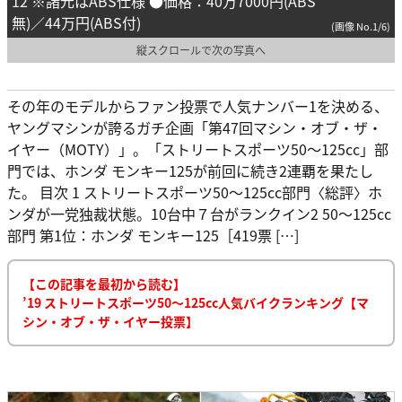
12 ※諸元はABS仕様 ●価格：40万7000円(ABS
無)／44万円(ABS付)
(画像 No.1/6)
縦スクロールで次の写真へ
その年のモデルからファン投票で人気ナンバー1を決める、
ヤングマシンが誇るガチ企画「第47回マシン・オブ・ザ・
イヤー（MOTY）」。「ストリートスポーツ50〜125cc」部
門では、ホンダ モンキー125が前回に続き2連覇を果たし
た。 目次 1 ストリートスポーツ50〜125cc部門〈総評〉ホ
ンダが一党独裁状態。10台中７台がランクイン2 50～125cc
部門 第1位：ホンダ モンキー125［419票 […]
【この記事を最初から読む】
’19 ストリートスポーツ50〜125cc人気バイクランキング【マ
シン・オブ・ザ・イヤー投票】