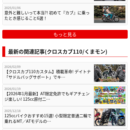
2025/01/06
意外と難しいって本当?! 初めて『カブ』に乗っ
たとき感じること6選！
もっと見る
最新の関連記事(クロスカブ110/くまモン)
2026/02/09
【クロスカブ110カスタム】積載革命! デイトナ
「サドルバッグサポート」でキ…
2026/01/19
【2026年1月最新】AT限定免許でもギアチェン
ジ楽しい! 125cc原付二…
2025/12/18
125ccバイクおすすめ15選! 小型限定普通二輪で
乗れるMT／ATモデルの…