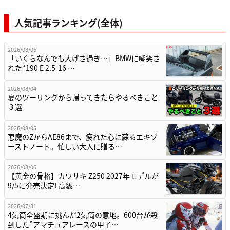
人気記事ランキング(全体)
2026/08/06
「いくらなんでも大げさ過ぎ…」BMWに嘲笑さ
れた“190 E 2.5-16 …
2026/08/04
夏のツーリングから帰ってきたらやるべきこと
３選
2026/08/05
悪魔のZからAE86まで、疲れた心に蘇るエキゾ
ーストノート。忙しい大人に贈る…
2026/08/06
【黄金の骨格】カワサキ Z250 2027年モデルが
9/5に発売決定! 高級…
2026/07/31
4気筒全盛期に挑んだ2気筒の意地。600台が殺
到した”アマチュアレースの甲子…