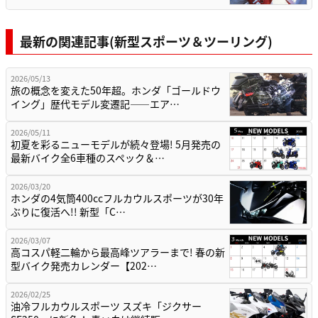
最新の関連記事(新型スポーツ＆ツーリング)
2026/05/13
旅の概念を変えた50年超。ホンダ「ゴールドウ
イング」歴代モデル変遷記——エア…
2026/05/11
初夏を彩るニューモデルが続々登場! 5月発売の
最新バイク全6車種のスペック＆…
2026/03/20
ホンダの4気筒400ccフルカウルスポーツが30年
ぶりに復活へ!! 新型「C…
2026/03/07
高コスパ軽二輪から最高峰ツアラーまで! 春の新
型バイク発売カレンダー【202…
2026/02/25
油冷フルカウルスポーツ スズキ「ジクサー