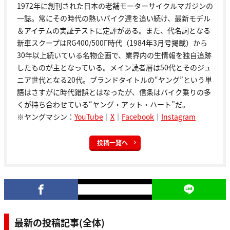
1972年に創刊された日本の老舗モーターサイクルマガジンの
一誌。常にその時代の熱いバイク達を追い続け、最新モデル
＆アイテムの実証テストに定評がある。また、代名詞となる
新車スクープはRG400/500Γ時代（1984年3月号掲載）から
30年以上続いている名物企画で、業界内の生情報を独自追跡
したものが主となっている。メイン読者層は50代とそのジュ
ニア世代となる20代。ブランドタイトルの“ヤング”という単
語はさすがに時代錯誤とはなったが、信条はバイク乗りの多
くが持ち合わせている“ヤング・アット・ハート”だ。
※ヤングマシン：
YouTube
｜
X
｜
Facebook
｜
Instagram
投稿一覧へ
最新の投稿記事(全体)