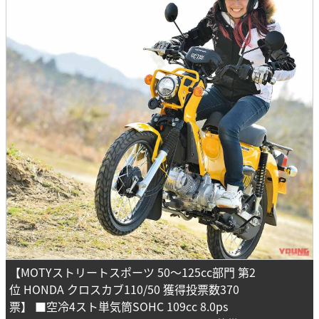
【MOTYストリートスポーツ 50～125cc部門 第2
位 HONDA クロスカブ110/50 獲得投票数370
票】 ■空冷4スト単気筒SOHC 109cc 8.0ps