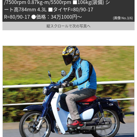
/7500rpm 0.87kg-m/5500rpm ■106kg(装備) シ
ート高784mm 4.3L ■タイヤF=80/90-17
R=80/90-17 ●価格：34万1000円～
(画像 No.3/6)
縦スクロールで次の写真へ