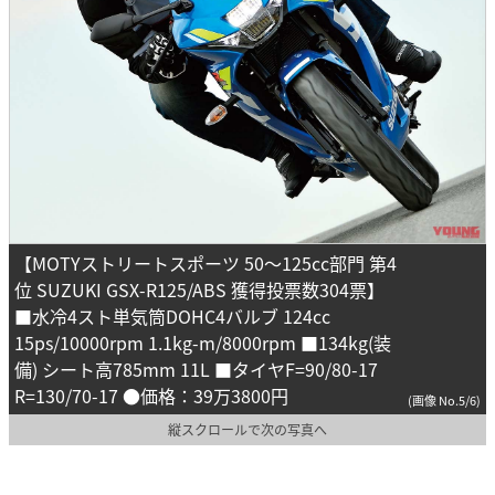
【MOTYストリートスポーツ 50～125cc部門 第4
位 SUZUKI GSX-R125/ABS 獲得投票数304票】
■水冷4スト単気筒DOHC4バルブ 124cc
15ps/10000rpm 1.1kg-m/8000rpm ■134kg(装
備) シート高785mm 11L ■タイヤF=90/80-17
R=130/70-17 ●価格：39万3800円
(画像 No.5/6)
縦スクロールで次の写真へ