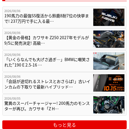
2026/08/06
190馬力の最強SS復活から鈴鹿8耐7位の快挙ま
で! 237万円で手に入る最…
2026/08/06
【黄金の骨格】カワサキ Z250 2027年モデルが
9/5に発売決定! 高級…
2026/08/06
「いくらなんでも大げさ過ぎ…」BMWに嘲笑さ
れた“190 E 2.5-16 …
2026/08/06
「会話が途切れるストレスとおさらば!」古いイ
ンカムの下取りで最新ハイブリッド…
2026/08/05
驚異のスーパーチャージャー! 200馬力のモンス
ターが再び。カワサキ「Z H…
もっと見る