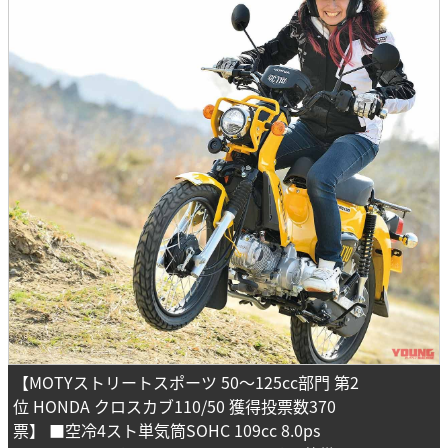
【MOTYストリートスポーツ 50～125cc部門 第2
位 HONDA クロスカブ110/50 獲得投票数370
票】 ■空冷4スト単気筒SOHC 109cc 8.0ps