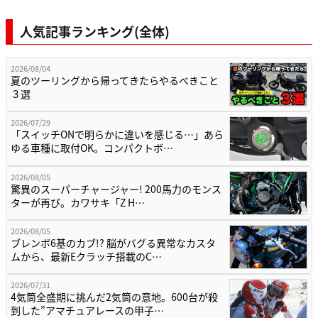
人気記事ランキング(全体)
2026/08/04
夏のツーリングから帰ってきたらやるべきこと
３選
2026/07/29
「スイッチONで明らかに違いを感じる…」あら
ゆる車種に取付OK。コンパクトボ…
2026/08/05
驚異のスーパーチャージャー! 200馬力のモンス
ターが再び。カワサキ「Z H…
2026/08/05
ブレンボ6基のカブ!? 脳がバグる異常なカスタ
ムから、最新Eクラッチ搭載のC…
2026/07/31
4気筒全盛期に挑んだ2気筒の意地。600台が殺
到した”アマチュアレースの甲子…