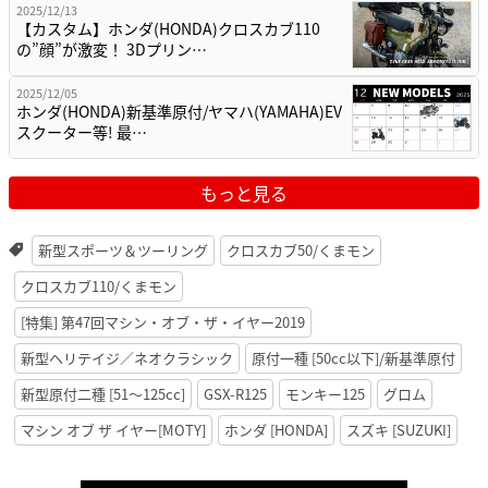
2025/12/13
【カスタム】ホンダ(HONDA)クロスカブ110
の”顔”が激変！ 3Dプリン…
2025/12/05
ホンダ(HONDA)新基準原付/ヤマハ(YAMAHA)EV
スクーター等! 最…
もっと見る
新型スポーツ＆ツーリング
クロスカブ50/くまモン
クロスカブ110/くまモン
[特集] 第47回マシン・オブ・ザ・イヤー2019
新型ヘリテイジ／ネオクラシック
原付一種 [50cc以下]/新基準原付
新型原付二種 [51〜125cc]
GSX-R125
モンキー125
グロム
マシン オブ ザ イヤー[MOTY]
ホンダ [HONDA]
スズキ [SUZUKI]