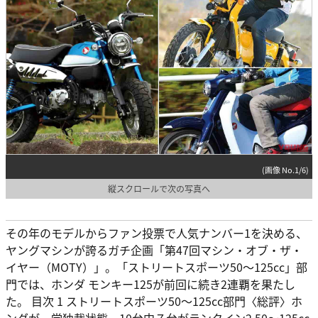
(画像 No.1/6)
縦スクロールで次の写真へ
その年のモデルからファン投票で人気ナンバー1を決める、
ヤングマシンが誇るガチ企画「第47回マシン・オブ・ザ・
イヤー（MOTY）」。「ストリートスポーツ50〜125cc」部
門では、ホンダ モンキー125が前回に続き2連覇を果たし
た。 目次 1 ストリートスポーツ50〜125cc部門〈総評〉ホ
ンダが一党独裁状態。10台中７台がランクイン2 50～125cc