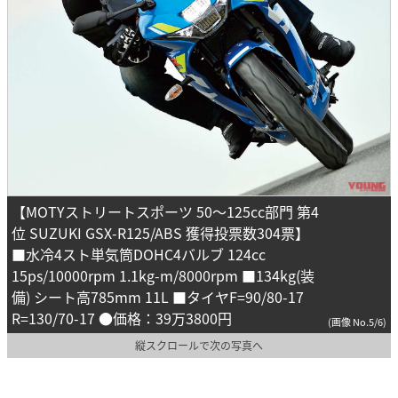
【MOTYストリートスポーツ 50～125cc部門 第4
位 SUZUKI GSX-R125/ABS 獲得投票数304票】
■水冷4スト単気筒DOHC4バルブ 124cc
15ps/10000rpm 1.1kg-m/8000rpm ■134kg(装
備) シート高785mm 11L ■タイヤF=90/80-17
R=130/70-17 ●価格：39万3800円
(画像 No.5/6)
縦スクロールで次の写真へ