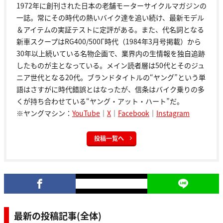
1972年に創刊された日本の老舗モーターサイクルマガジンの
一誌。常にその時代の熱いバイク達を追い続け、最新モデル
＆アイテムの実証テストに定評がある。また、代名詞となる
新車スクープはRG400/500Γ時代（1984年3月号掲載）から
30年以上続いている名物企画で、業界内の生情報を独自追跡
したものが主となっている。メイン読者層は50代とそのジュ
ニア世代となる20代。ブランドタイトルの“ヤング”という単
語はさすがに時代錯誤とはなったが、信条はバイク乗りの多
くが持ち合わせている“ヤング・アット・ハート”だ。
※ヤングマシン：
YouTube
｜
X
｜
Facebook
｜
Instagram
投稿一覧へ
最新の投稿記事(全体)