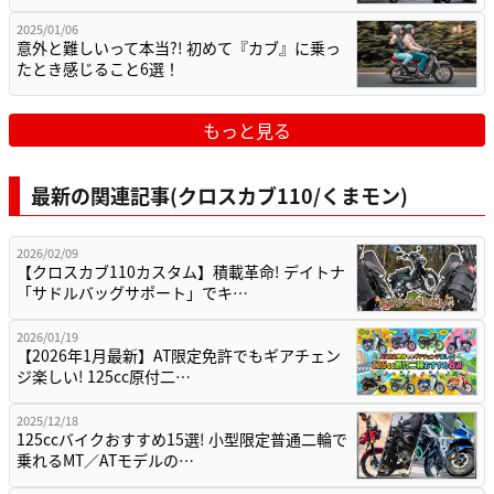
2025/01/06
意外と難しいって本当?! 初めて『カブ』に乗っ
たとき感じること6選！
もっと見る
最新の関連記事(クロスカブ110/くまモン)
2026/02/09
【クロスカブ110カスタム】積載革命! デイトナ
「サドルバッグサポート」でキ…
2026/01/19
【2026年1月最新】AT限定免許でもギアチェン
ジ楽しい! 125cc原付二…
2025/12/18
125ccバイクおすすめ15選! 小型限定普通二輪で
乗れるMT／ATモデルの…