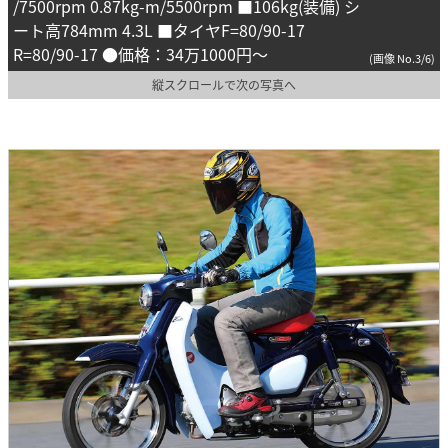
/7500rpm 0.87kg-m/5500rpm ■106kg(装備) シ
ート高784mm 4.3L ■タイヤF=80/90-17
R=80/90-17 ●価格：34万1000円～
(画像 No.3/6)
縦スクロールで次の写真へ