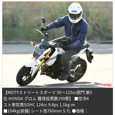
【MOTYストリートスポーツ 50～125cc部門 第5
位 HONDA グロム 獲得投票数299票】 ■空冷4
スト単気筒SOHC 124cc 9.8ps 1.1kg-m
■104kg(装備) シート高760mm 5.7L ●価格：