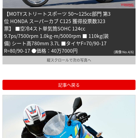
【MOTYストリートスポーツ 50～125cc部門 第3
位 HONDA スーパーカブ C125 獲得投票数323
票】 ■空冷4スト単気筒SOHC 124cc
9.7ps/7500rpm 1.0kg-m/5000rpm ■ 110kg(装
備) シート高780mm 3.7L ■タイヤF=70/90-17
R=80/90-17 ●価格：40万7000円
(画像 No.4/6)
縦スクロールで次の写真へ
記事へ戻る