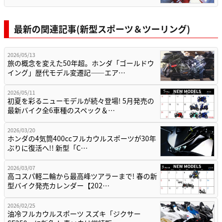
最新の関連記事(新型スポーツ＆ツーリング)
2026/05/13
旅の概念を変えた50年超。ホンダ「ゴールドウ
イング」歴代モデル変遷記——エア…
2026/05/11
初夏を彩るニューモデルが続々登場! 5月発売の
最新バイク全6車種のスペック＆…
2026/03/20
ホンダの4気筒400ccフルカウルスポーツが30年
ぶりに復活へ!! 新型「C…
2026/03/07
高コスパ軽二輪から最高峰ツアラーまで! 春の新
型バイク発売カレンダー【202…
2026/02/25
油冷フルカウルスポーツ スズキ「ジクサー