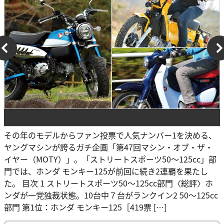
その年のモデルからファン投票で人気ナンバー1を決める、
ヤングマシンが誇るガチ企画「第47回マシン・オブ・ザ・
イヤー（MOTY）」。「ストリートスポーツ50〜125cc」部
門では、ホンダ モンキー125が前回に続き2連覇を果たし
た。 目次 1 ストリートスポーツ50〜125cc部門〈総評〉ホ
ンダが一党独裁状態。10台中７台がランクイン2 50～125cc
部門 第1位：ホンダ モンキー125［419票 […]