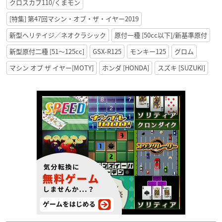
クロスカブ110/くまモン
[特集] 第47回マシン・オブ・ザ・イヤー2019
新型ヘリテイジ／ネオクラシック
原付一種 [50cc以下]/新基準原付
新型原付二種 [51〜125cc]
GSX-R125
モンキー125
グロム
マシン オブ ザ イヤー[MOTY]
ホンダ [HONDA]
スズキ [SUZUKI]