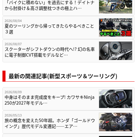
「バイクに積めない」を過去にする！デイトナ
から肘掛け＆高さ調整枕つきの極上ハ…
2026/08/04
夏のツーリングから帰ってきたらやるべきこと
３選
2026/08/07
スクーターがシフトダウンの時代へ!? 幻の名車
に電子制御CVT搭載モデルなど…
最新の関連記事(新型スポーツ＆ツーリング)
2026/08/09
中身はそのまま完成度をキープ! カワサキNinja
250が2027年モデル…
2026/05/13
旅の概念を変えた50年超。ホンダ「ゴールドウ
イング」歴代モデル変遷記——エア…