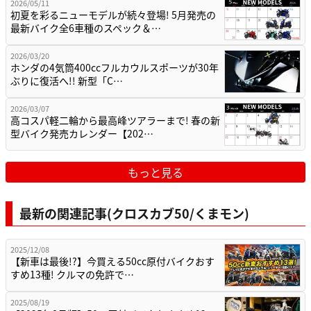
2026/05/11
初夏を彩るニューモデルが続々登場! 5月発売の
最新バイク全6車種のスペック＆…
2026/03/20
ホンダの4気筒400ccフルカウルスポーツが30年
ぶりに復活へ!! 新型「C…
2026/03/07
高コスパ軽二輪から最高峰ツアラーまで! 春の新
型バイク発売カレンダー【202…
もっと見る
最新の関連記事(クロスカブ50/くまモン)
2025/12/08
【新車は最後!?】今買える50cc原付バイクおす
すめ13種! クルマの免許で…
2025/08/19