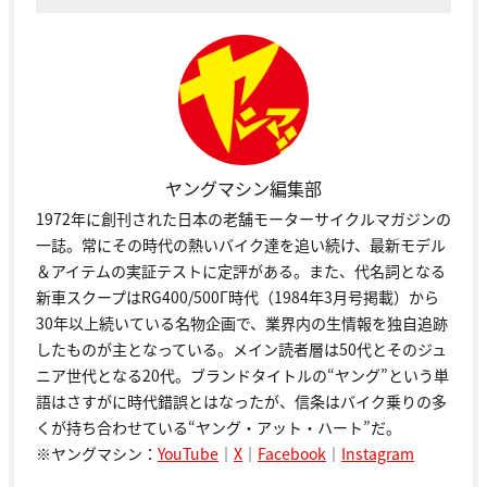
ヤングマシン編集部
1972年に創刊された日本の老舗モーターサイクルマガジンの
一誌。常にその時代の熱いバイク達を追い続け、最新モデル
＆アイテムの実証テストに定評がある。また、代名詞となる
新車スクープはRG400/500Γ時代（1984年3月号掲載）から
30年以上続いている名物企画で、業界内の生情報を独自追跡
したものが主となっている。メイン読者層は50代とそのジュ
ニア世代となる20代。ブランドタイトルの“ヤング”という単
語はさすがに時代錯誤とはなったが、信条はバイク乗りの多
くが持ち合わせている“ヤング・アット・ハート”だ。
※ヤングマシン：
YouTube
｜
X
｜
Facebook
｜
Instagram