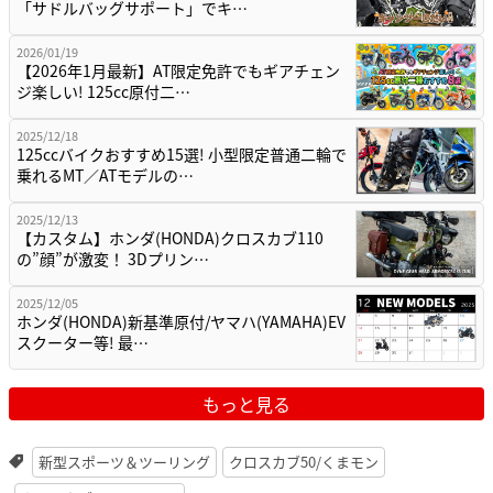
「サドルバッグサポート」でキ…
2026/01/19
【2026年1月最新】AT限定免許でもギアチェン
ジ楽しい! 125cc原付二…
2025/12/18
125ccバイクおすすめ15選! 小型限定普通二輪で
乗れるMT／ATモデルの…
2025/12/13
【カスタム】ホンダ(HONDA)クロスカブ110
の”顔”が激変！ 3Dプリン…
2025/12/05
ホンダ(HONDA)新基準原付/ヤマハ(YAMAHA)EV
スクーター等! 最…
もっと見る
新型スポーツ＆ツーリング
クロスカブ50/くまモン