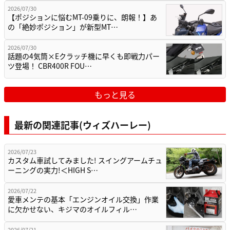
2026/07/30
【ポジションに悩むMT-09乗りに、朗報！】あ
の「絶妙ポジション」が新型MT…
2026/07/30
話題の4気筒×Eクラッチ機に早くも即戦力パー
ツ登場！ CBR400R FOU…
もっと見る
最新の関連記事(ウィズハーレー)
2026/07/23
カスタム車試してみました! スイングアームチュ
ーニングの実力!＜HIGH S…
2026/07/22
愛車メンテの基本「エンジンオイル交換」作業
に欠かせない、キジマのオイルフィル…
2026/07/21