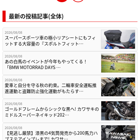
最新の投稿記事(全体)
2026/08/08
スーパースポーツ車の極小リアシートにもフィ
ットする大容量の『スポルトフィット…
2026/08/08
あの白馬のイベントが今年もやってくる！
「BMW MOTORRAD DAYS …
2026/08/08
愛車と自分を守る秋の約束。二輪車安全運転推
進運動と盗難防止強化運動がもたらす…
2026/08/08
ゴールドフレームからシックな黒へ! カワサキの
ミドルスーパーネイキッド202…
2026/08/08
【見逃し厳禁】漆黒の4気筒発売から200馬力ハ
ブステアインプレまで! カワサ…