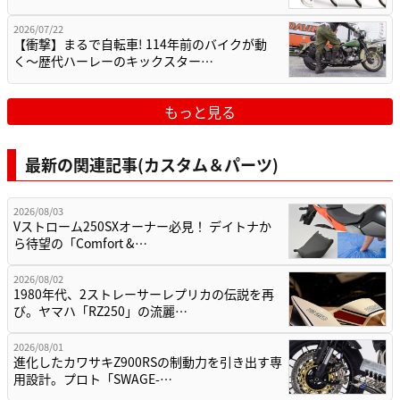
2026/07/22
【衝撃】まるで自転車! 114年前のバイクが動
く〜歴代ハーレーのキックスター…
もっと見る
最新の関連記事(カスタム＆パーツ)
2026/08/03
Vストローム250SXオーナー必見！ デイトナか
ら待望の「Comfort &…
2026/08/02
1980年代、2ストレーサーレプリカの伝説を再
び。ヤマハ「RZ250」の流麗…
2026/08/01
進化したカワサキZ900RSの制動力を引き出す専
用設計。プロト「SWAGE-…