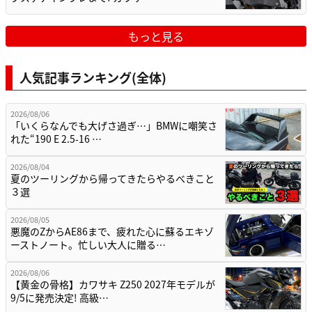
もっと見る
人気記事ランキング(全体)
2026/08/06
「いくらなんでも大げさ過ぎ…」BMWに嘲笑さ
れた“190 E 2.5-16 …
2026/08/04
夏のツーリングから帰ってきたらやるべきこと
３選
2026/08/05
悪魔のZからAE86まで、疲れた心に蘇るエキゾ
ーストノート。忙しい大人に贈る…
2026/08/06
【黄金の骨格】カワサキ Z250 2027年モデルが
9/5に発売決定! 高級…