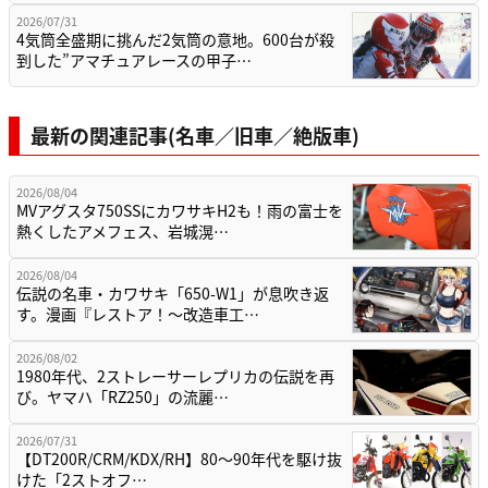
2026/07/31
4気筒全盛期に挑んだ2気筒の意地。600台が殺
到した”アマチュアレースの甲子…
最新の関連記事(名車／旧車／絶版車)
2026/08/04
MVアグスタ750SSにカワサキH2も！雨の富士を
熱くしたアメフェス、岩城滉…
2026/08/04
伝説の名車・カワサキ「650-W1」が息吹き返
す。漫画『レストア！～改造車工…
2026/08/02
1980年代、2ストレーサーレプリカの伝説を再
び。ヤマハ「RZ250」の流麗…
2026/07/31
【DT200R/CRM/KDX/RH】80〜90年代を駆け抜
けた「2ストオフ…