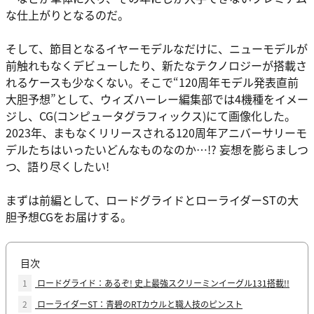
な仕上がりとなるのだ。
そして、節目となるイヤーモデルなだけに、ニューモデルが
前触れもなくデビューしたり、新たなテクノロジーが搭載さ
れるケースも少なくない。そこで“120周年モデル発表直前
大胆予想”として、ウィズハーレー編集部では4機種をイメー
ジし、CG(コンピュータグラフィックス)にて画像化した。
2023年、まもなくリリースされる120周年アニバーサリーモ
デルたちはいったいどんなものなのか…!? 妄想を膨らましつ
つ、語り尽くしたい!
まずは前編として、ロードグライドとローライダーSTの大
胆予想CGをお届けする。
目次
1
ロードグライド：あるぞ! 史上最強スクリーミンイーグル131搭載!!
2
ローライダーST：青碧のRTカウルと職人技のピンスト