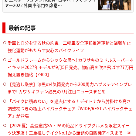
ヤー2022 外国車部門を席巻…
最新の記事
愛車と自分を守る秋の約束。二輪車安全運転推進運動と盗難防止
強化運動がもたらす安心のバイクライフ
ゴールドフレームからシックな黒へ! カワサキのミドルスーパーネ
イキッド2027年モデルが9月5日発売。物価高を吹き飛ばす77万円
据え置き価格【Z400】
【見逃し厳禁】漆黒の4気筒発売から200馬力ハブステアインプレ
まで! カワサキファン必見の7月注目ニュースまとめ
「バイクに積めない」を過去にする！デイトナから肘掛け＆高さ
調整枕つきの極上ハイバックチェア『WIDE/REST ハイバックチェ
ア』が登場
【2026夏】高速道路SA・PAの絶品ドライブグルメ＆限定スイー
ツ決定版！三重推しテイクNo.1から話題の自販機アイスまで一挙