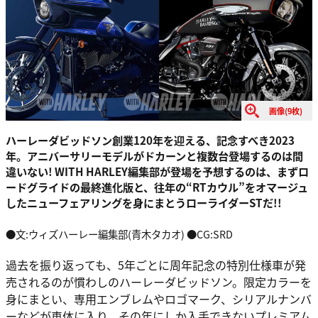
画像(9枚)
ハーレーダビッドソン創業120年を迎える、記念すべき2023
年。アニバーサリーモデルがドカーンと複数台登場するのは間
違いない! WITH HARLEY編集部が登場を予想するのは、まずロ
ードグライドの最終進化版と、往年の“RTカウル”をオマージュ
したニューフェアリングを身にまとうローライダーSTだ!!
●文:ウィズハーレー編集部(青木タカオ) ●CG:SRD
過去を振り返っても、5年ごとに周年記念の特別仕様車が発
売されるのが慣わしのハーレーダビッドソン。限定カラーを
身にまとい、専用エンブレムやロゴマーク、シリアルナンバ
ーなどが車体に入り、その年にしか入手できないプレミアム