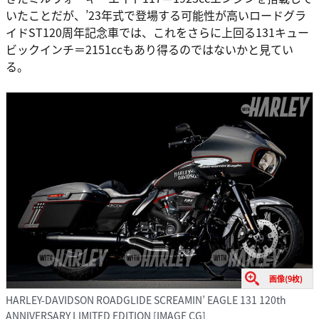
いたことだが、’23年式で登場する可能性が高いロードグラ
イドST120周年記念車では、これをさらに上回る131キュー
ビックインチ＝2151ccもあり得るのではないかと見てい
る。
画像(9枚)
HARLEY-DAVIDSON ROADGLIDE SCREAMIN’ EAGLE 131 120th
ANNIVERSARY LIMITED EDITION [IMAGE CG]