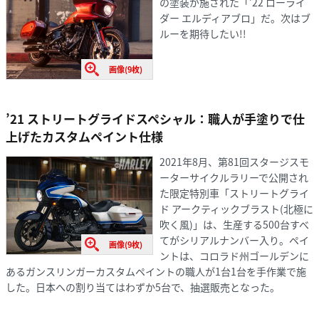
の塗装が施された「’22 ローライ
ダー エルディアブロ」だ。次はブ
ルーを期待したい!!
画像(9枚)
’21 ストリートグライドスペシャル：職人が手塗りで仕
上げたカスタムペイント仕様
2021年8月、第81回スタージスモ
ーターサイクルラリーで公開され
た限定特別車「ストリートグライ
ド アークティックブラスト(北極に
吹く風)」は、生産する500台すべ
てがシリアルナンバー入り。ペイ
画像(9枚)
ントは、コロラド州ゴールデンに
あるガンスリンガーカスタムペイントの職人が1台1台を手作業で施
した。日本への割り当てはわずか5台で、抽選販売となった。