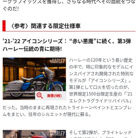
ーグラフィックスを獲得し、さらなる時代へその血統をつな
ぐのだ!
〈参考〉関連する限定仕様車
’21-’22 アイコンシリーズ： “赤い悪魔”に続く、第3弾
ハーレー伝統の青に期待!
ハーレーの120年という長い歴史
の中で、特に印象的なモデルにイ
ンスパイアされ開発された特別な
モデルが「アイコンシリーズ」。
第1弾として口火を切ったのが、
世界限定1500台限定生産の「’21
画像(9枚)
エレクトラグライドリバイバル」
だった。当時のままに再現されたトライトーンペイントとエンブレ
ムをまとい、往年のシルエットが現代に蘇る。
そして第2弾が、ブライトレッド