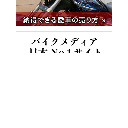
HOME
バイク／オートバイ［新車］
出るぞ備えよ! 2000cc超