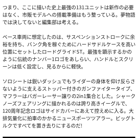
つまり、ここに描いた史上最強の131ユニットは新作の必要
はなく、市販モデルへの搭載準備はもう整っている。夢物語
では決してないと編集部は考える。
ベース車両に想定したのは、サスペンションストロークに余
裕を持ち、バンク角を稼ぐためにハードサドルケースを高い
位置にセットしたロードグライドST。最強を顕示するかの
ように伝統のナンバー1ロゴをあしらい、ハンドルとスクリ
ーンは低く設定し、見るからに軽快。
ソロシートは鋭いダッシュでもライダーの身体を仰け反らさ
ないように支えるストッパー付きのガンファイタータイプ、
マフラーはバガーレーサー譲りの2in1集合とした。シャーク
ノーズフェアリングに描かれるのは誇り高きイーグルで、
120周年記念ロゴはサイドカバーにあえて控えめに入る。大
排気量化に拍車のかかるニュースポーツツアラー。ビッグト
ルクですべてを置き去りにするのだ!