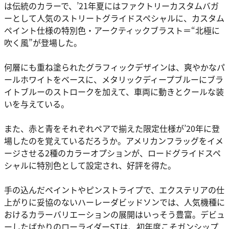
は伝統のカラーで、’21年夏にはファクトリーカスタムバガ
ーとして人気のストリートグライドスペシャルに、カスタム
ペイント仕様の特別色・アークティックブラスト＝“北極に
吹く風”が登場した。
何層にも重ね塗られたグラフィックデザインは、爽やかなパ
ールホワイトをベースに、メタリックディープブルーにブラ
イトブルーのストロークを加えて、車両に動きとクールな装
いを与えている。
また、赤と青をそれぞれペアで揃えた限定仕様が’20年に登
場したのを覚えているだろうか。アメリカンフラッグをイメ
ージさせる2種のカラーオプションが、ロードグライドスペ
シャルに特別色として設定され、好評を得た。
手の込んだペイントやピンストライプで、エクステリアの仕
上がりに妥協のないハーレーダビッドソンでは、人気機種に
おけるカラーバリエーションの展開はいっそう豊富。デビュ
ーしたばかりのローライダーSTは、初年度こそガンシップ