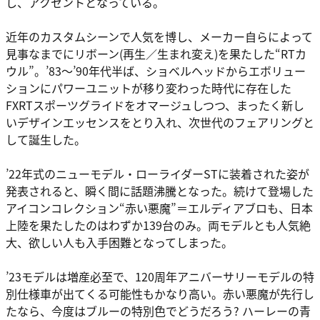
し、アクセントとなっている。
近年のカスタムシーンで人気を博し、メーカー自らによって
見事なまでにリボーン(再生／生まれ変え)を果たした“RTカ
ウル”。’83〜’90年代半ば、ショベルヘッドからエボリュー
ションにパワーユニットが移り変わった時代に存在した
FXRTスポーツグライドをオマージュしつつ、まったく新し
いデザインエッセンスをとり入れ、次世代のフェアリングと
して誕生した。
’22年式のニューモデル・ローライダーSTに装着された姿が
発表されると、瞬く間に話題沸騰となった。続けて登場した
アイコンコレクション“赤い悪魔”＝エルディアブロも、日本
上陸を果たしたのはわずか139台のみ。両モデルとも人気絶
大、欲しい人も入手困難となってしまった。
’23モデルは増産必至で、120周年アニバーサリーモデルの特
別仕様車が出てくる可能性もかなり高い。赤い悪魔が先行し
たなら、今度はブルーの特別色でどうだろう? ハーレーの青