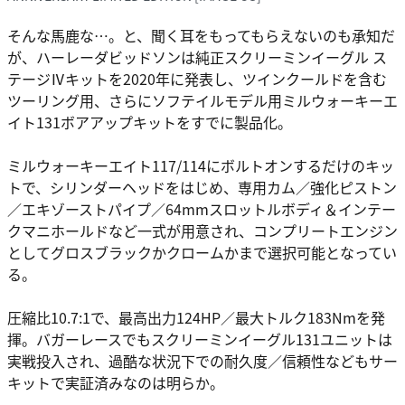
そんな馬鹿な…。と、聞く耳をもってもらえないのも承知だ
が、ハーレーダビッドソンは純正スクリーミンイーグル ス
テージⅣキットを2020年に発表し、ツインクールドを含む
ツーリング用、さらにソフテイルモデル用ミルウォーキーエ
イト131ボアアップキットをすでに製品化。
ミルウォーキーエイト117/114にボルトオンするだけのキッ
トで、シリンダーヘッドをはじめ、専用カム／強化ピストン
／エキゾーストパイプ／64mmスロットルボディ＆インテー
クマニホールドなど一式が用意され、コンプリートエンジン
としてグロスブラックかクロームかまで選択可能となってい
る。
圧縮比10.7:1で、最高出力124HP／最大トルク183Nmを発
揮。バガーレースでもスクリーミンイーグル131ユニットは
実戦投入され、過酷な状況下での耐久度／信頼性などもサー
キットで実証済みなのは明らか。