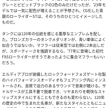
グレーとビビッドブラックの2色のみだけだったが、’23年モ
デルでは一気に配色が増えることが予想され、CG化した青
碧のローライダーSTは、そのうちのひとつとイメージした
ものだ。
タンクには120年の伝統を感じる重厚なエンブレムを配し
た。ブロンズカラーのタンクメダリオンが、青い車体によく
似合うではないか。マフラーは従来型では右側に2本出しだ
が、スポーティーさを強調するなら、’77年に登場した初代
FXSローライダーがそうであったように集合マフラーもいい
だろう。
エルディアブロが装備したロックフォードフォズゲート社製
のハイパフォーマンスオーディオもフェアリング内にインス
トールされ、良質で迫力のあるサウンドで音楽が聴ける。サ
ドルケースが工具不要で脱着でき、リヤまわりを軽快なスト
リップスタイルにすることもできるのも変わらない。120年
の歴史の中で生まれた名車が、新たなスタイルとともにニュ