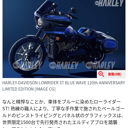
画像(9枚)
HARLEY-DAVIDSON LOWRIDER ST BLUE WAVE 120th ANNIVERSARY
LIMITED EDITION [IMAGE CG]
なんと精悍なことか、車体をブルーに染めたローライダー
ST! 熟練の職人により、丁寧な手作業で施されたペールゴー
ルドのピンストライピングとパネル状のグラフィックスは、
世界限定1500台で先行発売されたエルディアブロを踏襲