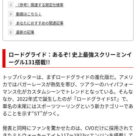
3
〈参考〉関連する限定仕様車
4
動画はこちら↓
5
あなたにおすすめの関連記事
6
最新の記事
ロードグライド：あるぞ! 史上最強スクリーミンイ
ーグル131搭載!!
トップバッターは、まずロードグライドの進化版だ。アメリ
カではバガーレースが熱気を帯び、ツアラーのハイパフォー
マンス化がカスタムシーンでトレンドとなっている。そんな
なか、2022年式で誕生したのが「ロードグライドST」で、
車名の末尾にはスポーツツーリングという新カテゴリーであ
ることを示す“ST”がつく。
発表と同時にファンを驚かせたのは、CVOだけに採用されて
きたミルウォーキーエイト117＝1923ccエンジンを搭載して