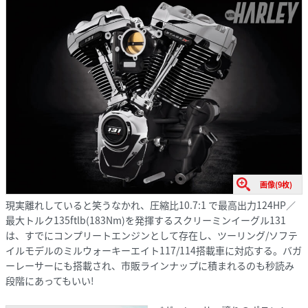
画像(9枚)
現実離れしていると笑うなかれ、圧縮比10.7:1 で最高出力124HP／
最大トルク135ftlb(183Nm)を発揮するスクリーミンイーグル131
は、すでにコンプリートエンジンとして存在し、ツーリング/ソフテ
イルモデルのミルウォーキーエイト117/114搭載車に対応する。バガ
ーレーサーにも搭載され、市販ラインナップに積まれるのも秒読み
段階にあってもいい!