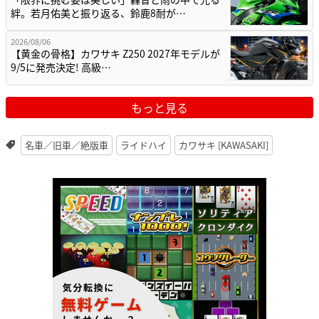
絆。若月佑美と振り返る、鈴鹿8耐が…
2026/08/06
【黄金の骨格】カワサキ Z250 2027年モデルが
9/5に発売決定! 高級…
もっと見る
名車／旧車／絶版車
ライドハイ
カワサキ [KAWASAKI]