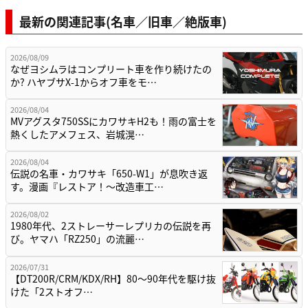
最新の関連記事(名車／旧車／絶版車)
2026/08/09
なぜヨシムラはコンプリート車を作り続けたの
か? ハヤブサX-1からオフ車をモ…
2026/08/04
MVアグスタ750SSにカワサキH2も！雨の富士を
熱くしたアメフェス、岩城滉…
2026/08/04
伝説の名車・カワサキ「650-W1」が息吹き返
す。漫画『レストア！～改造車工…
2026/08/02
1980年代、2ストレーサーレプリカの伝説を再
び。ヤマハ「RZ250」の流麗…
2026/07/31
【DT200R/CRM/KDX/RH】80〜90年代を駆け抜
けた「2ストオフ…