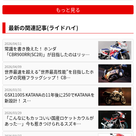
もっと見る
最新の関連記事(ライドハイ)
2026/04/11
常識を書き換えた！ ホンダ
「CBR900RR(SC28)」が目指したのはリッ…
2026/04/09
世界最速を超える“世界最高性能”を目指したホ
ンダの究極フラッグシップ！ CB…
2026/03/31
GSX1100S KATANAの11年後に250でKATANAを
新設計！ ス…
2026/03/29
「こんなにもカッコいい国産ロケットカウルが
あった…」今も惹きつけられるスズキ…
2026/03/27