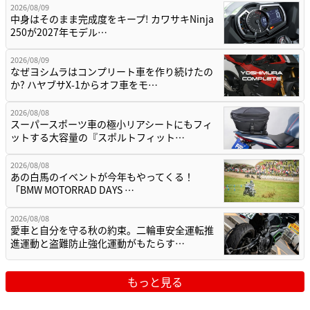
2026/08/09
中身はそのまま完成度をキープ! カワサキNinja
250が2027年モデル…
2026/08/09
なぜヨシムラはコンプリート車を作り続けたの
か? ハヤブサX-1からオフ車をモ…
2026/08/08
スーパースポーツ車の極小リアシートにもフィ
ットする大容量の『スポルトフィット…
2026/08/08
あの白馬のイベントが今年もやってくる！
「BMW MOTORRAD DAYS …
2026/08/08
愛車と自分を守る秋の約束。二輪車安全運転推
進運動と盗難防止強化運動がもたらす…
もっと見る