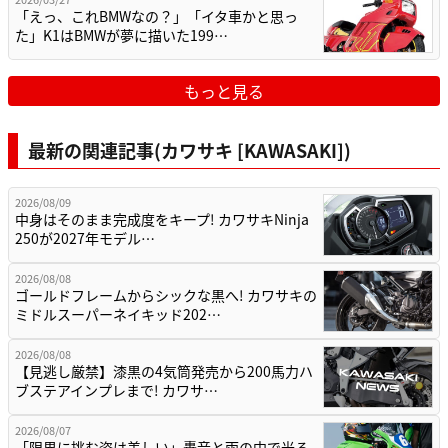
「えっ、これBMWなの？」「イタ車かと思っ
た」K1はBMWが夢に描いた199…
もっと見る
最新の関連記事(カワサキ [KAWASAKI])
2026/08/09
中身はそのまま完成度をキープ! カワサキNinja
250が2027年モデル…
2026/08/08
ゴールドフレームからシックな黒へ! カワサキの
ミドルスーパーネイキッド202…
2026/08/08
【見逃し厳禁】漆黒の4気筒発売から200馬力ハ
ブステアインプレまで! カワサ…
2026/08/07
「限界に挑む姿は美しい」轟音と雨の中で光る