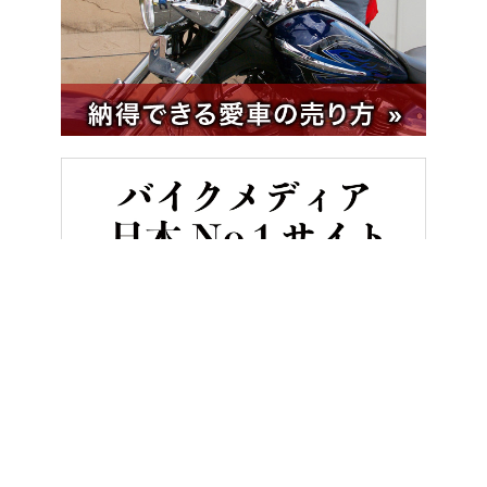
HOME
バイク／オートバイ［旧型車／旧車／名車／絶版車］
あえ