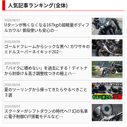
人気記事ランキング(全体)
2026/08/07
Uターンが怖くなくなる167kgの超軽量ボディフ
ルカウル! 普段使いも安心の…
2026/08/08
ゴールドフレームからシックな黒へ! カワサキの
ミドルスーパーネイキッド202…
2026/08/07
「バイクに積めない」を過去にする！デイトナ
から肘掛け＆高さ調整枕つきの極上ハ…
2026/08/04
夏のツーリングから帰ってきたらやるべきこと
３選
2026/08/07
スクーターがシフトダウンの時代へ!? 幻の名車
に電子制御CVT搭載モデルなど…