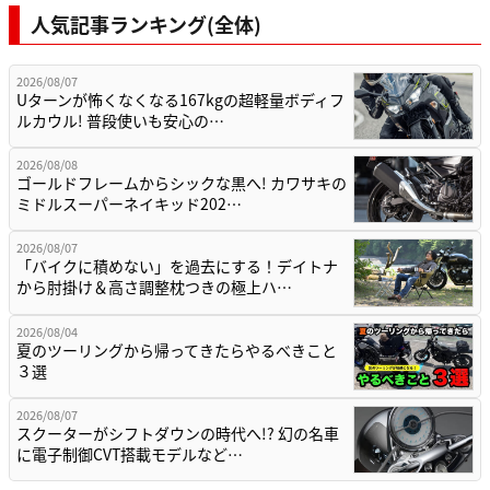
人気記事ランキング(全体)
2026/08/07
Uターンが怖くなくなる167kgの超軽量ボディフ
ルカウル! 普段使いも安心の…
2026/08/08
ゴールドフレームからシックな黒へ! カワサキの
ミドルスーパーネイキッド202…
2026/08/07
「バイクに積めない」を過去にする！デイトナ
から肘掛け＆高さ調整枕つきの極上ハ…
2026/08/04
夏のツーリングから帰ってきたらやるべきこと
３選
2026/08/07
スクーターがシフトダウンの時代へ!? 幻の名車
に電子制御CVT搭載モデルなど…