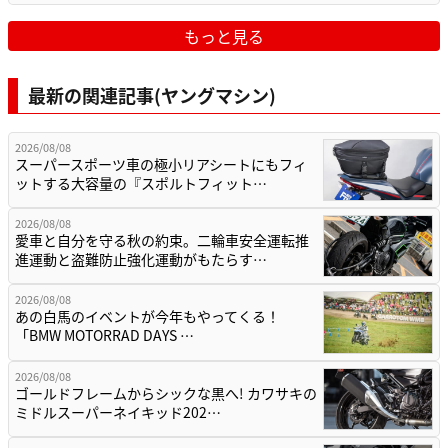
もっと見る
最新の関連記事(ヤングマシン)
2026/08/08
スーパースポーツ車の極小リアシートにもフィ
ットする大容量の『スポルトフィット…
2026/08/08
愛車と自分を守る秋の約束。二輪車安全運転推
進運動と盗難防止強化運動がもたらす…
2026/08/08
あの白馬のイベントが今年もやってくる！
「BMW MOTORRAD DAYS …
2026/08/08
ゴールドフレームからシックな黒へ! カワサキの
ミドルスーパーネイキッド202…