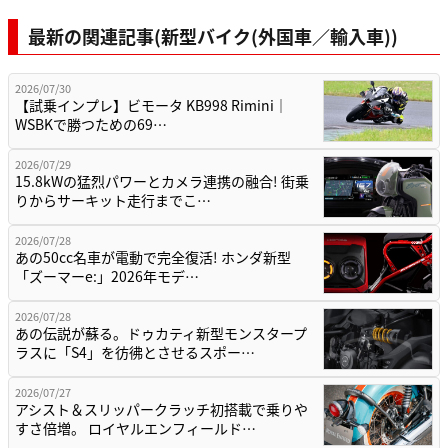
最新の関連記事(新型バイク(外国車／輸入車))
2026/07/30
【試乗インプレ】ビモータ KB998 Rimini｜
WSBKで勝つための69…
2026/07/29
15.8kWの猛烈パワーとカメラ連携の融合! 街乗
りからサーキット走行までこ…
2026/07/28
あの50cc名車が電動で完全復活! ホンダ新型
「ズーマーe:」2026年モデ…
2026/07/28
あの伝説が蘇る。ドゥカティ新型モンスタープ
ラスに「S4」を彷彿とさせるスポー…
2026/07/27
アシスト＆スリッパークラッチ初搭載で乗りや
すさ倍増。 ロイヤルエンフィールド…