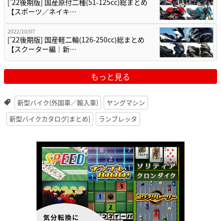
[’22後期版] 国産原付二種(51-125cc)総まとめ
【スポーツ／ネイキ…
2022/10/07
[’22後期版] 国産軽二輪(126-250cc)総まとめ
【スクーター編｜新…
もっと見る
新型バイク(外国車／輸入車)
ヤングマシン
新型バイクカタログ[まとめ]
ランブレッタ