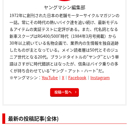
ヤングマシン編集部
1972年に創刊された日本の老舗モーターサイクルマガジンの
一誌。常にその時代の熱いバイク達を追い続け、最新モデル
＆アイテムの実証テストに定評がある。また、代名詞となる
新車スクープはRG400/500Γ時代（1984年3月号掲載）から
30年以上続いている名物企画で、業界内の生情報を独自追跡
したものが主となっている。メイン読者層は50代とそのジュ
ニア世代となる20代。ブランドタイトルの“ヤング”という単
語はさすがに時代錯誤とはなったが、信条はバイク乗りの多
くが持ち合わせている“ヤング・アット・ハート”だ。
※ヤングマシン：
YouTube
｜
X
｜
Facebook
｜
Instagram
投稿一覧へ
最新の投稿記事(全体)