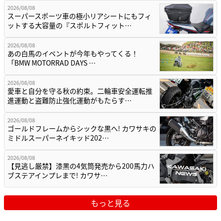
2026/08/08
スーパースポーツ車の極小リアシートにもフィ
ットする大容量の『スポルトフィット…
2026/08/08
あの白馬のイベントが今年もやってくる！
「BMW MOTORRAD DAYS …
2026/08/08
愛車と自分を守る秋の約束。二輪車安全運転推
進運動と盗難防止強化運動がもたらす…
2026/08/08
ゴールドフレームからシックな黒へ! カワサキの
ミドルスーパーネイキッド202…
2026/08/08
【見逃し厳禁】漆黒の4気筒発売から200馬力ハ
ブステアインプレまで! カワサ…
もっと見る