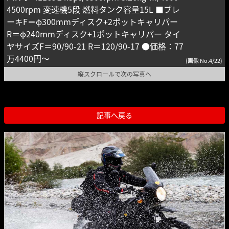
4500rpm 変速機5段 燃料タンク容量15L ■ブレ
ーキF＝φ300mmディスク+2ポットキャリパー
R＝φ240mmディスク+1ポットキャリパー タイ
ヤサイズF＝90/90-21 R＝120/90-17 ●価格：77
万4400円〜
(画像 No.4/22)
縦スクロールで次の写真へ
記事へ戻る