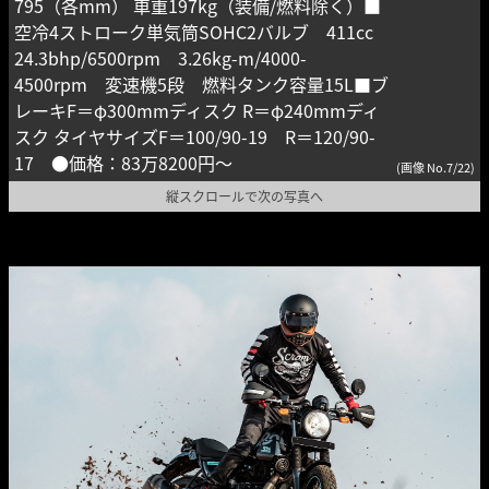
795（各mm） 車重197kg（装備/燃料除く）■
空冷4ストローク単気筒SOHC2バルブ 411cc
24.3bhp/6500rpm 3.26kg-m/4000-
4500rpm 変速機5段 燃料タンク容量15L■ブ
レーキF＝φ300mmディスク R＝φ240mmディ
スク タイヤサイズF＝100/90-19 R＝120/90-
17 ●価格：83万8200円〜
(画像 No.7/22)
縦スクロールで次の写真へ