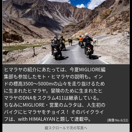
ヒマラヤの紹介にあたっては、今夏MIGLIORE編
集部も参加したモト・ヒマラヤの説明も。イン
ドの標高3500〜5000mの山々を走り抜けるため
に生まれたヒマラヤ。冒険のために生まれたヒ
マラヤのDNAをスクラム411は継承している。
ちなみにMIGLIORE・営業のムラタは、人生初の
バイクにヒマラヤをチョイス！ そのバイクライ
フは、with HIMALAYANと題して連載中。
(画像 No.6/22)
縦スクロールで次の写真へ