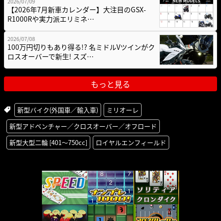
2026/07/09
【2026年7月新車カレンダー】大注目のGSX-
R1000Rや実力派エリミネ…
2026/07/08
100万円切りもあり得る!? 名ミドルVツインがク
ロスオーバーで新生! スズ…
もっと見る
新型バイク(外国車／輸入車)
ミリオーレ
新型アドベンチャー／クロスオーバー／オフロード
新型大型二輪 [401〜750cc]
ロイヤルエンフィールド