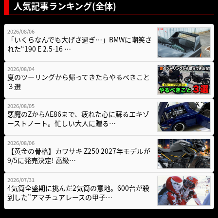
人気記事ランキング(全体)
2026/08/06
「いくらなんでも大げさ過ぎ…」BMWに嘲笑さ
れた“190 E 2.5-16 …
2026/08/04
夏のツーリングから帰ってきたらやるべきこと
３選
2026/08/05
悪魔のZからAE86まで、疲れた心に蘇るエキゾ
ーストノート。忙しい大人に贈る…
2026/08/06
【黄金の骨格】カワサキ Z250 2027年モデルが
9/5に発売決定! 高級…
2026/07/31
4気筒全盛期に挑んだ2気筒の意地。600台が殺
到した”アマチュアレースの甲子…