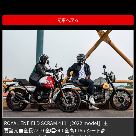
記事へ戻る
ROYAL ENFIELD SCRAM 411［2022 model］主
要諸元■全長2210 全幅840 全高1165 シート高