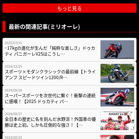
もっと見る
最新の関連記事(ミリオーレ)
2025/03/31
−17kgの進化が生んだ「純粋な楽しさ」ドゥカ
ティ パニガーレV2Sはこうし…
2024/12/25
スポーツ×モダンクラシックの最前線【トライ
アンフ スピードツイン1200/R…
2024/09/26
スーパースポーツを次世代に繋ぐ！衝撃の連続
に感嘆！【2025 ドゥカティ パ…
2024/08/27
全日本の歴史に名を刻んだ水野涼！外国車の優
勝は史上初。しかも圧倒的な強さ！【…
2024/08/25