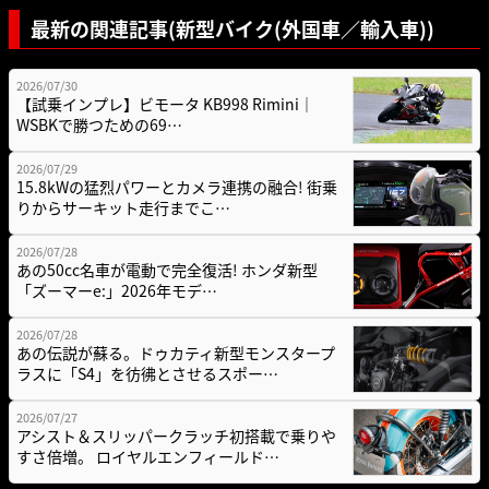
最新の関連記事(新型バイク(外国車／輸入車))
2026/07/30
【試乗インプレ】ビモータ KB998 Rimini｜
WSBKで勝つための69…
2026/07/29
15.8kWの猛烈パワーとカメラ連携の融合! 街乗
りからサーキット走行までこ…
2026/07/28
あの50cc名車が電動で完全復活! ホンダ新型
「ズーマーe:」2026年モデ…
2026/07/28
あの伝説が蘇る。ドゥカティ新型モンスタープ
ラスに「S4」を彷彿とさせるスポー…
2026/07/27
アシスト＆スリッパークラッチ初搭載で乗りや
すさ倍増。 ロイヤルエンフィールド…