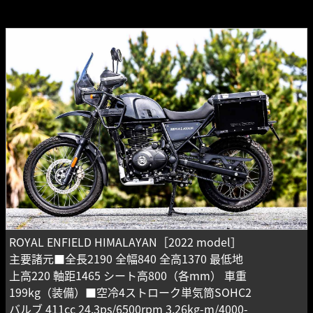
ROYAL ENFIELD HIMALAYAN［2022 model］
主要諸元■全長2190 全幅840 全高1370 最低地
上高220 軸距1465 シート高800（各mm） 車重
199kg（装備）■空冷4ストローク単気筒SOHC2
バルブ 411cc 24.3ps/6500rpm 3.26kg-m/4000-