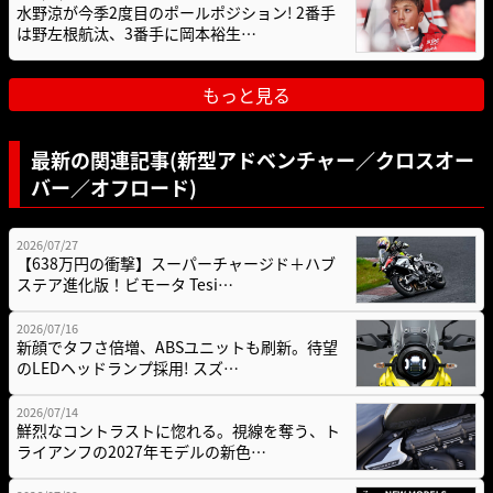
水野涼が今季2度目のポールポジション! 2番手
は野左根航汰、3番手に岡本裕生…
もっと見る
最新の関連記事(新型アドベンチャー／クロスオー
バー／オフロード)
2026/07/27
【638万円の衝撃】スーパーチャージド＋ハブ
ステア進化版！ビモータ Tesi…
2026/07/16
新顔でタフさ倍増、ABSユニットも刷新。待望
のLEDヘッドランプ採用! スズ…
2026/07/14
鮮烈なコントラストに惚れる。視線を奪う、ト
ライアンフの2027年モデルの新色…