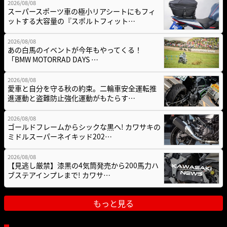
2026/08/08
スーパースポーツ車の極小リアシートにもフィ
ットする大容量の『スポルトフィット…
2026/08/08
あの白馬のイベントが今年もやってくる！
「BMW MOTORRAD DAYS …
2026/08/08
愛車と自分を守る秋の約束。二輪車安全運転推
進運動と盗難防止強化運動がもたらす…
2026/08/08
ゴールドフレームからシックな黒へ! カワサキの
ミドルスーパーネイキッド202…
2026/08/08
【見逃し厳禁】漆黒の4気筒発売から200馬力ハ
ブステアインプレまで! カワサ…
もっと見る