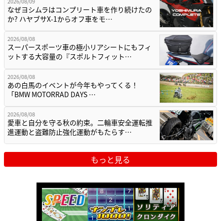
2026/08/09
なぜヨシムラはコンプリート車を作り続けたの
か? ハヤブサX-1からオフ車をモ…
2026/08/08
スーパースポーツ車の極小リアシートにもフィ
ットする大容量の『スポルトフィット…
2026/08/08
あの白馬のイベントが今年もやってくる！
「BMW MOTORRAD DAYS …
2026/08/08
愛車と自分を守る秋の約束。二輪車安全運転推
進運動と盗難防止強化運動がもたらす…
もっと見る