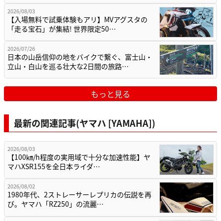
2026/08/03
【入場無料で試乗体験もアリ】MVアグスタの
「走る宝石」が集結! 世界限定50…
2026/07/26
日本の山岳信仰の地をバイクで繋ぐ、富士山・
立山・白山を巡る壮大な2日間の旅路…
もっと見る
最新の関連記事(ヤマハ [YAMAHA])
2026/08/03
【100㎞/h程度の実用域で十分な加速性能】ヤ
マハXSR155を全日本ライダ…
2026/08/02
1980年代、2ストレーサーレプリカの伝説を再
び。ヤマハ「RZ250」の流麗…