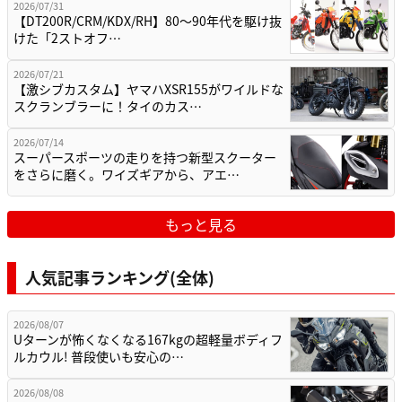
2026/07/31
【DT200R/CRM/KDX/RH】80〜90年代を駆け抜
けた「2ストオフ…
2026/07/21
【激シブカスタム】ヤマハXSR155がワイルドな
スクランブラーに！タイのカス…
2026/07/14
スーパースポーツの走りを持つ新型スクーター
をさらに磨く。ワイズギアから、アエ…
もっと見る
人気記事ランキング(全体)
2026/08/07
Uターンが怖くなくなる167kgの超軽量ボディフ
ルカウル! 普段使いも安心の…
2026/08/08