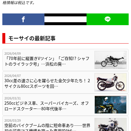
格情報は税込です。
モーサイの最新記事
2026/04/09
「70年前に縦置きVツイン」「ご存知!? シャフ
トのライラック号」…浜松の廃…
2026/04/07
30cc差の速さに心を躍らせた金欠少年たち！ 2
サイクル80ccスポーツを回…
2026/03/31
250ccビジネス車、スーパーバイカーズ、オフ
ロードスクーター…80年代後半…
2026/03/29
空前のバイクブームの陰に短命車あり──世界
初の可変マス機構を誇った専用設計6…