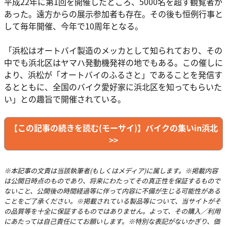
平成22年に第1回を開催したところ、5000名を超す観覧者が
あった。遠方からの展示参加者も存在。その後も恒例行事と
して毎年開催、今年で10周年となる。
「浜松はオートバイ製造のメッカとして知られており、その
中でも浜北区はヤマハ発動機発祥の地でもある。この催しに
より、浜松が「オートバイのふるさと」であることを発信す
るとともに、全国のバイク愛好家に浜北区を知ってもらいた
い」との趣旨で開催されている。
【この記事の続きを読む(モーサイ)】バイクの集いin浜北
>>
※本記事の文責は当該執筆者(もしくはメディア)に属します。※掲載内容
は公開日時点のものであり、将来にわたってその真正性を保証するもので
ないこと、公開後の時間経過等に伴って内容に不備が生じる可能性がある
ことをご了承ください。※掲載されている製品等について、当サイトがそ
の品質等を十全に保証するものではありません。よって、その購入／利用
にあたっては自己責任にてお願いします。※特別な表記がないかぎり、価