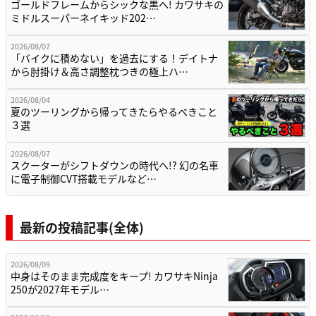
ゴールドフレームからシックな黒へ! カワサキの
ミドルスーパーネイキッド202…
2026/08/07
「バイクに積めない」を過去にする！デイトナ
から肘掛け＆高さ調整枕つきの極上ハ…
2026/08/04
夏のツーリングから帰ってきたらやるべきこと
３選
2026/08/07
スクーターがシフトダウンの時代へ!? 幻の名車
に電子制御CVT搭載モデルなど…
最新の投稿記事(全体)
2026/08/09
中身はそのまま完成度をキープ! カワサキNinja
250が2027年モデル…