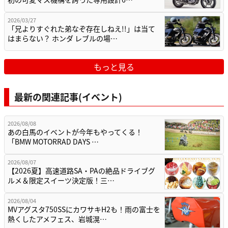
2026/03/27
「兄よりすぐれた弟なぞ存在しねえ!!」は当て
はまらない？ ホンダ レブルの場…
もっと見る
最新の関連記事(イベント)
2026/08/08
あの白馬のイベントが今年もやってくる！
「BMW MOTORRAD DAYS …
2026/08/07
【2026夏】高速道路SA・PAの絶品ドライブグ
ルメ＆限定スイーツ決定版！三…
2026/08/04
MVアグスタ750SSにカワサキH2も！雨の富士を
熱くしたアメフェス、岩城滉…