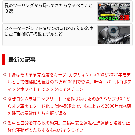
夏のツーリングから帰ってきたらやるべきこと
３選
スクーターがシフトダウンの時代へ!? 幻の名車
に電子制御CVT搭載モデルなど…
最新の記事
中身はそのまま完成度をキープ! カワサキNinja 250が2027年モデ
ルとして価格据え置きの72万6000円で登場。新色「パールロボテ
ィックホワイト」でシックにイメチェン
なぜヨシムラはコンプリート車を作り続けたのか? ハヤブサX-1か
らオフ車をモタード化したM450Rまで、心に刺さる2000年代初頭
の珠玉の意欲作たちを振り返る
愛車と自分を守る秋の約束。二輪車安全運転推進運動と盗難防止
強化運動がもたらす安心のバイクライフ