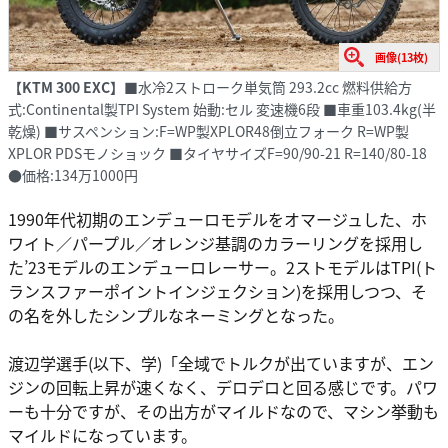
画像(13枚)
【KTM 300 EXC】
■水冷2ストローク単気筒 293.2cc 燃料供給方
式:Continental製TPI System 始動:セル 変速機6段 ■車重103.4kg(半
乾燥) ■サスペンション:F=WP製XPLOR48倒立フォーク R=WP製
XPLOR PDSモノショック ■タイヤサイズF=90/90-21 R=140/80-18
●価格:134万1000円
1990年代初期のエンデューロモデルをオマージュした、ホ
ワイト／パープル／オレンジ基調のカラーリングを採用し
た’23モデルのエンデューロレーサー。2ストモデルはTPI(ト
ランスファーポイントインジェクション)を採用しつつ、そ
の名を外したシンプルなネーミングとなった。
渡辺学選手(以下、学)「全域でトルクが出ていますが、エン
ジンの回転上昇が速くなく、デロデロと回る感じです。パワ
ーも十分ですが、その出方がマイルドなので、マシン挙動も
マイルドになっています。