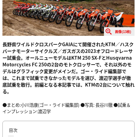
画像(13枚)
長野県ワイルドクロスパークGAIAにて開催されたKTM／ハスク
バーナモーターサイクルズ／ガスガスの2023オフロードレーサ
ー試乗会。オールニューモデルはKTM 250 SX-FとHusqvarna
Motorcycles FC 250の2台のモトクロッサーで、それ以外のモ
デルはグラフィック変更がメインだ。ゴー・ライド編集部で
は、これまで試乗できなかったモデルを選び、渡辺学選手が徹
底試乗を敢行。前編となる本記事では、KTMの2台について触れ
る。
●まとめ:小川浩康(ゴー・ライド編集部) ●写真: 長谷川徹 ●試乗＆
インプレッション:渡辺学
目次