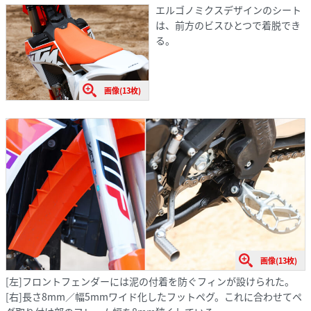
エルゴノミクスデザインのシート
は、前方のビスひとつで着脱でき
る。
画像(13枚)
画像(13枚)
[左]フロントフェンダーには泥の付着を防ぐフィンが設けられた。
[右]長さ8mm／幅5mmワイド化したフットペグ。これに合わせてペ