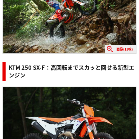
画像(13枚)
KTM 250 SX-F：高回転までスカッと回せる新型エ
ンジン