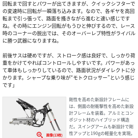
回転まで回すとパワーが出てきますが、クイックシフターで
の変速時に回転が一瞬落ち込みます。なので、各ギヤを高回
転まで引っ張って、路面を搔きながら進むと速い感じです
ね。その時にエンジン回転がもうひと伸びするので、レース
時のコーナーの脱出では、そのオーバーレブ特性がライバル
に勝つ武器になりますね。
前後サスは硬めですが、ストローク感は良好で、しっかり荷
重をかけてやればコントロールしやすいです。パワーがあっ
て車体もしっかりしているので、路面状況がダイレクトに分
かります。シャープな乗り味が“モトクロッサー”という感じ
です」
剛性を高めた新設計フレームに
は、側面の耐衝撃性を高めた新設
計フレームを装着。アルミとコン
ポジット材のハイブリッド構造
だ。スイングアームも新設計で剛
性アップと190gの軽量化を実現。
画像(13枚)