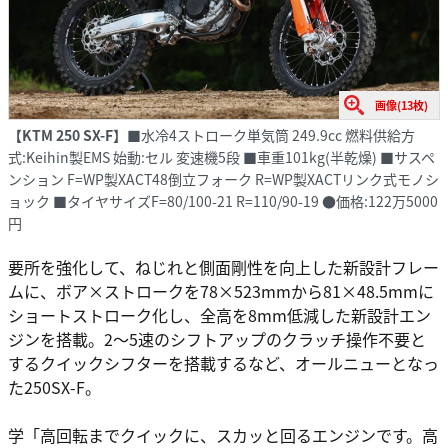
画像(13枚)
【KTM 250 SX-F】
■水冷4ストローク単気筒 249.9cc 燃料供給方
式:Keihin製EMS 始動:セル 変速機5段 ■車重101kg(半乾燥) ■サスペ
ンション F=WP製XACT48倒立フォーク R=WP製XACTリンク式モノシ
ョック ■タイヤサイズF=80/100-21 R=110/90-19 ●価格:122万5000
円
要所を強化して、ねじれと側面剛性を向上した新設計フレー
ムに、ボア×ストロークを78×523mmから81×48.5mmに
ショートストローク化し、全高を8mm低減した新設計エン
ジンを搭載。2～5速のシフトアップのクラッチ操作不要と
するクイックシフターを搭載するなど、オールニューとなっ
た250SX-F。
学「高回転までクイックに、スカッと回るエンジンです。高