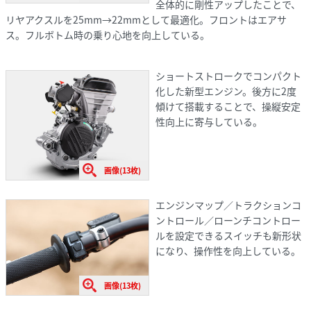
全体的に剛性アップしたことで、
リヤアクスルを25mm→22mmとして最適化。フロントはエアサ
ス。フルボトム時の乗り心地を向上している。
ショートストロークでコンパクト
化した新型エンジン。後方に2度
傾けて搭載することで、操縦安定
性向上に寄与している。
画像(13枚)
エンジンマップ／トラクションコ
ントロール／ローンチコントロー
ルを設定できるスイッチも新形状
になり、操作性を向上している。
画像(13枚)