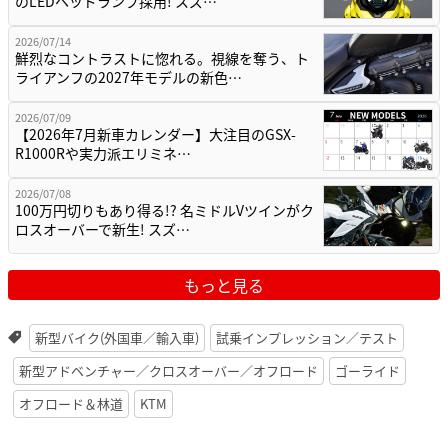
のLEDヘッドランプ採用! スズ…
2026/07/14
鮮烈なコントラストに惚れる。視線を奪う、ト
ライアンフの2027年モデルの新色…
2026/07/09
【2026年7月新車カレンダー】大注目のGSX-
R1000Rや実力派エリミネ…
2026/07/08
100万円切りもあり得る!? 名ミドルVツインがク
ロスオーバーで新生! スズ…
もっと見る
新型バイク(外国車／輸入車)
試乗インプレッション／テスト
新型アドベンチャー／クロスオーバー／オフロード
ゴーライド
オフロード＆林道
KTM