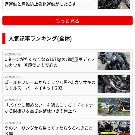
進運動と盗難防止強化運動がもたらす…
もっと見る
人気記事ランキング(全体)
2026/08/07
Uターンが怖くなくなる167kgの超軽量ボディフ
ルカウル! 普段使いも安心の…
2026/08/08
ゴールドフレームからシックな黒へ! カワサキの
ミドルスーパーネイキッド202…
2026/08/07
「バイクに積めない」を過去にする！デイトナ
から肘掛け＆高さ調整枕つきの極上ハ…
2026/08/04
夏のツーリングから帰ってきたらやるべきこと
３選