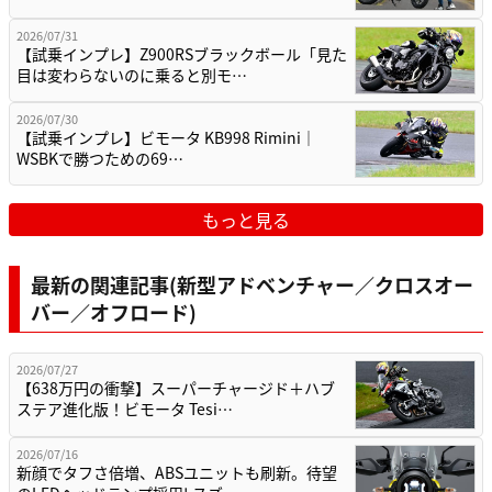
2026/07/31
【試乗インプレ】Z900RSブラックボール「見た
目は変わらないのに乗ると別モ…
2026/07/30
【試乗インプレ】ビモータ KB998 Rimini｜
WSBKで勝つための69…
もっと見る
最新の関連記事(新型アドベンチャー／クロスオー
バー／オフロード)
2026/07/27
【638万円の衝撃】スーパーチャージド＋ハブ
ステア進化版！ビモータ Tesi…
2026/07/16
新顔でタフさ倍増、ABSユニットも刷新。待望