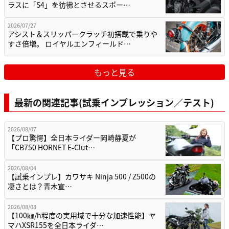
ラスに「S4」を彷彿とさせるスポー…
2026/07/27
アシスト＆スリッパークラッチ初搭載で乗りや
すさ倍増。 ロイヤルエンフィールド…
もっと見る
最新の関連記事(試乗インプレッション／テスト)
2026/08/07
【プロ驚愕】全日本ライダー岡崎静夏が
「CB750 HORNET E-Clut…
2026/08/04
【試乗インプレ】カワサキ Ninja 500 / Z500の
凄さとは？青木宣…
2026/08/03
【100㎞/h程度の実用域で十分な加速性能】ヤ
マハXSR155を全日本ライダ…