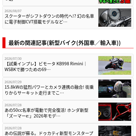
2026/08/07
スクーターがシフトダウンの時代へ!? 幻の名車
に電子制御CVT搭載モデルなど…
最新の関連記事(新型バイク(外国車／輸入車))
2026/07/30
【試乗インプレ】ビモータ KB998 Rimini｜
WSBKで勝つための69…
2026/07/29
15.8kWの猛烈パワーとカメラ連携の融合! 街乗
りからサーキット走行までこ…
2026/07/28
あの50cc名車が電動で完全復活! ホンダ新型
「ズーマーe:」2026年モデ…
2026/07/28
あの伝説が蘇る。ドゥカティ新型モンスタープ