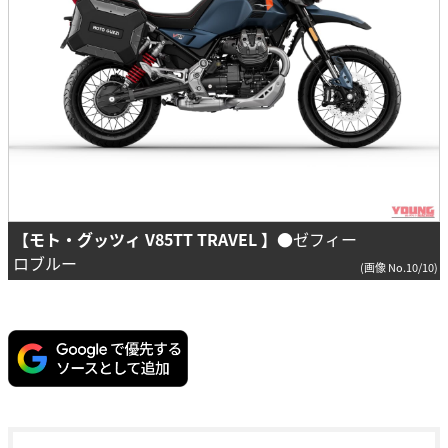
【モト・グッツィ V85TT TRAVEL 】
●ゼフィー
ロブルー
(画像 No.10/10)