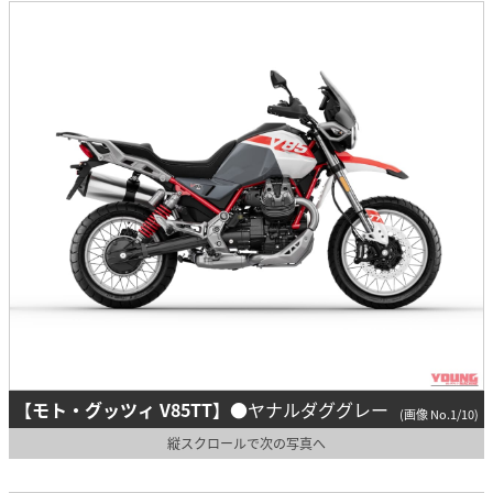
【モト・グッツィ V85TT】
●ヤナルダググレー
(画像 No.1/10)
縦スクロールで次の写真へ