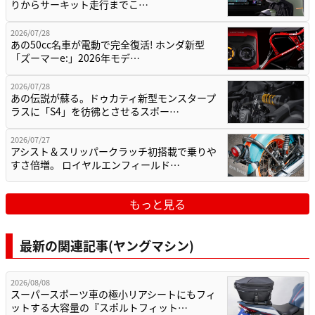
りからサーキット走行までこ…
2026/07/28
あの50cc名車が電動で完全復活! ホンダ新型
「ズーマーe:」2026年モデ…
2026/07/28
あの伝説が蘇る。ドゥカティ新型モンスタープ
ラスに「S4」を彷彿とさせるスポー…
2026/07/27
アシスト＆スリッパークラッチ初搭載で乗りや
すさ倍増。 ロイヤルエンフィールド…
もっと見る
最新の関連記事(ヤングマシン)
2026/08/08
スーパースポーツ車の極小リアシートにもフィ
ットする大容量の『スポルトフィット…