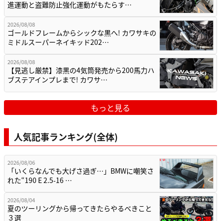
進運動と盗難防止強化運動がもたらす…
2026/08/08
ゴールドフレームからシックな黒へ! カワサキの
ミドルスーパーネイキッド202…
2026/08/08
【見逃し厳禁】漆黒の4気筒発売から200馬力ハ
ブステアインプレまで! カワサ…
もっと見る
人気記事ランキング(全体)
2026/08/06
「いくらなんでも大げさ過ぎ…」BMWに嘲笑さ
れた“190 E 2.5-16 …
2026/08/04
夏のツーリングから帰ってきたらやるべきこと
３選