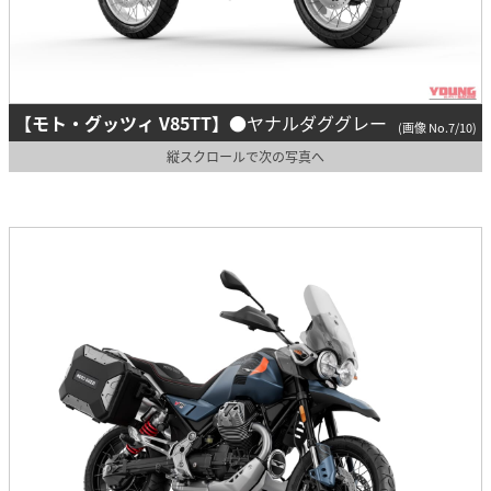
【モト・グッツィ V85TT】
●ヤナルダググレー
(画像 No.7/10)
縦スクロールで次の写真へ