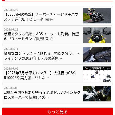
2026/07/27
【638万円の衝撃】スーパーチャージド＋ハブ
ステア進化版！ビモータ Tesi…
2026/07/16
新顔でタフさ倍増、ABSユニットも刷新。待望
のLEDヘッドランプ採用! スズ…
2026/07/14
鮮烈なコントラストに惚れる。視線を奪う、ト
ライアンフの2027年モデルの新色…
2026/07/09
【2026年7月新車カレンダー】大注目のGSX-
R1000Rや実力派エリミネ…
2026/07/08
100万円切りもあり得る!? 名ミドルVツインがク
ロスオーバーで新生! スズ…
もっと見る