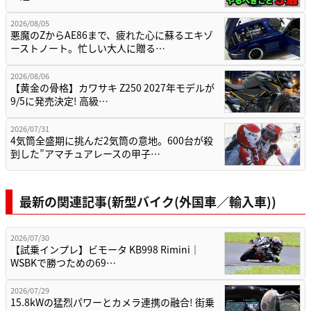
2026/08/05
悪魔のZからAE86まで、疲れた心に蘇るエキゾ
ーストノート。忙しい大人に贈る…
2026/08/06
【黄金の骨格】カワサキ Z250 2027年モデルが
9/5に発売決定! 高級…
2026/07/31
4気筒全盛期に挑んだ2気筒の意地。600台が殺
到した”アマチュアレースの甲子…
最新の関連記事(新型バイク(外国車／輸入車))
2026/07/30
【試乗インプレ】ビモータ KB998 Rimini｜
WSBKで勝つための69…
2026/07/29
15.8kWの猛烈パワーとカメラ連携の融合! 街乗