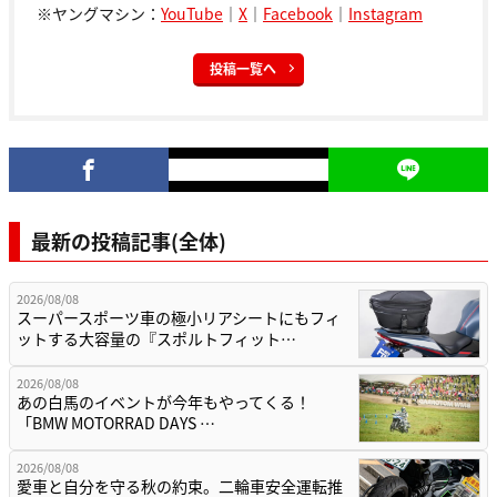
※ヤングマシン：
YouTube
｜
X
｜
Facebook
｜
Instagram
投稿一覧へ
最新の投稿記事(全体)
2026/08/08
スーパースポーツ車の極小リアシートにもフィ
ットする大容量の『スポルトフィット…
2026/08/08
あの白馬のイベントが今年もやってくる！
「BMW MOTORRAD DAYS …
2026/08/08
愛車と自分を守る秋の約束。二輪車安全運転推