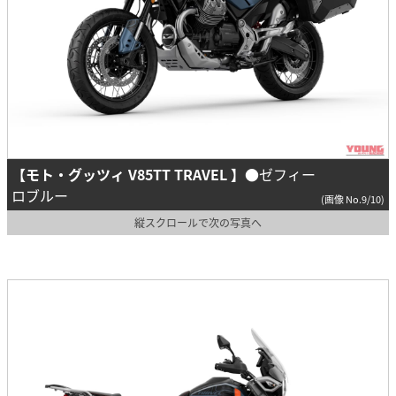
【モト・グッツィ V85TT TRAVEL 】
●ゼフィー
ロブルー
(画像 No.9/10)
縦スクロールで次の写真へ