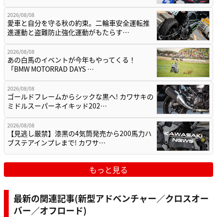
2026/08/08
愛車と自分を守る秋の約束。二輪車安全運転推
進運動と盗難防止強化運動がもたらす…
2026/08/08
あの白馬のイベントが今年もやってくる！
「BMW MOTORRAD DAYS …
2026/08/08
ゴールドフレームからシックな黒へ! カワサキの
ミドルスーパーネイキッド202…
2026/08/08
【見逃し厳禁】漆黒の4気筒発売から200馬力ハ
ブステアインプレまで! カワサ…
もっと見る
最新の関連記事(新型アドベンチャー／クロスオー
バー／オフロード)