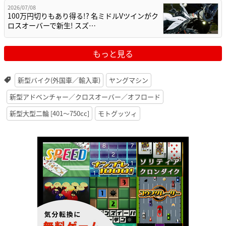
2026/07/08
100万円切りもあり得る!? 名ミドルVツインがク
ロスオーバーで新生! スズ…
もっと見る
新型バイク(外国車／輸入車)
ヤングマシン
新型アドベンチャー／クロスオーバー／オフロード
新型大型二輪 [401〜750cc]
モトグッツィ