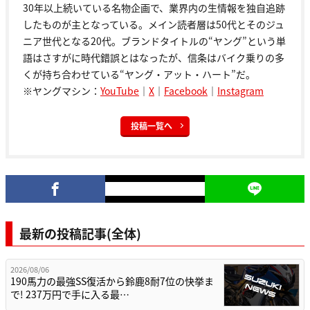
30年以上続いている名物企画で、業界内の生情報を独自追跡
したものが主となっている。メイン読者層は50代とそのジュ
ニア世代となる20代。ブランドタイトルの“ヤング”という単
語はさすがに時代錯誤とはなったが、信条はバイク乗りの多
くが持ち合わせている“ヤング・アット・ハート”だ。
※ヤングマシン：
YouTube
｜
X
｜
Facebook
｜
Instagram
投稿一覧へ
最新の投稿記事(全体)
2026/08/06
190馬力の最強SS復活から鈴鹿8耐7位の快挙ま
で! 237万円で手に入る最…