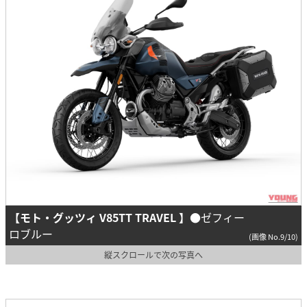
【モト・グッツィ V85TT TRAVEL 】
●ゼフィー
ロブルー
(画像 No.9/10)
縦スクロールで次の写真へ