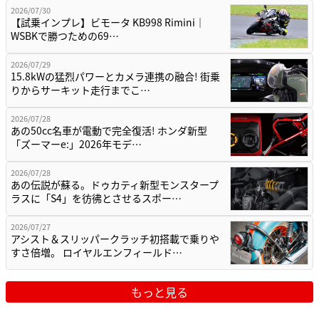
2026/07/30
【試乗インプレ】ビモータ KB998 Rimini｜
WSBKで勝つための69…
2026/07/29
15.8kWの猛烈パワーとカメラ連携の融合! 街乗
りからサーキット走行までこ…
2026/07/28
あの50cc名車が電動で完全復活! ホンダ新型
「ズーマーe:」2026年モデ…
2026/07/28
あの伝説が蘇る。ドゥカティ新型モンスタープ
ラスに「S4」を彷彿とさせるスポー…
2026/07/27
アシスト＆スリッパークラッチ初搭載で乗りや
すさ倍増。 ロイヤルエンフィールド…
もっと見る