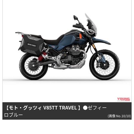
【モト・グッツィ V85TT TRAVEL 】
●ゼフィー
ロブルー
(画像 No.10/10)