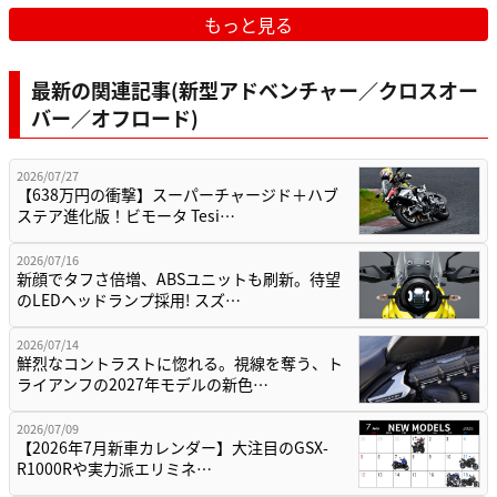
もっと見る
最新の関連記事(新型アドベンチャー／クロスオー
バー／オフロード)
2026/07/27
【638万円の衝撃】スーパーチャージド＋ハブ
ステア進化版！ビモータ Tesi…
2026/07/16
新顔でタフさ倍増、ABSユニットも刷新。待望
のLEDヘッドランプ採用! スズ…
2026/07/14
鮮烈なコントラストに惚れる。視線を奪う、ト
ライアンフの2027年モデルの新色…
2026/07/09
【2026年7月新車カレンダー】大注目のGSX-
R1000Rや実力派エリミネ…