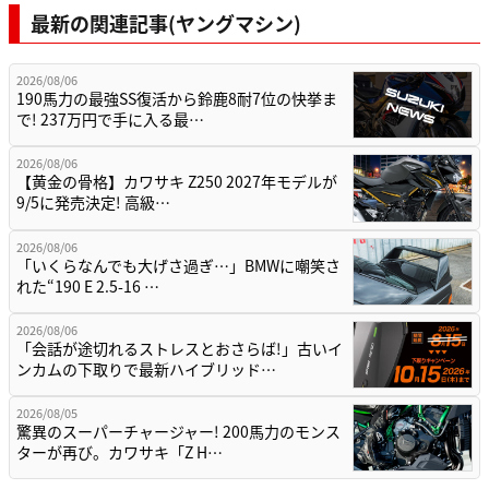
最新の関連記事(ヤングマシン)
2026/08/06
190馬力の最強SS復活から鈴鹿8耐7位の快挙ま
で! 237万円で手に入る最…
2026/08/06
【黄金の骨格】カワサキ Z250 2027年モデルが
9/5に発売決定! 高級…
2026/08/06
「いくらなんでも大げさ過ぎ…」BMWに嘲笑さ
れた“190 E 2.5-16 …
2026/08/06
「会話が途切れるストレスとおさらば!」古いイ
ンカムの下取りで最新ハイブリッド…
2026/08/05
驚異のスーパーチャージャー! 200馬力のモンス
ターが再び。カワサキ「Z H…