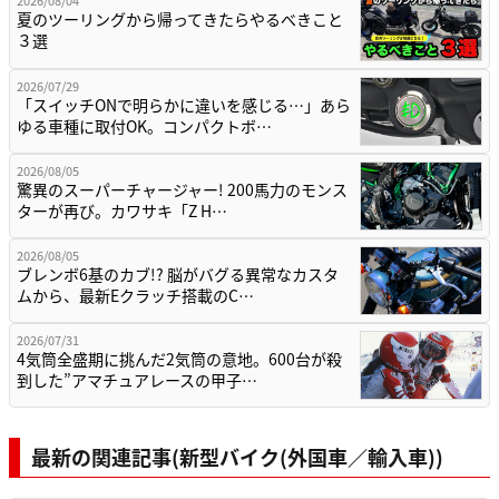
2026/08/04
夏のツーリングから帰ってきたらやるべきこと
３選
2026/07/29
「スイッチONで明らかに違いを感じる…」あら
ゆる車種に取付OK。コンパクトボ…
2026/08/05
驚異のスーパーチャージャー! 200馬力のモンス
ターが再び。カワサキ「Z H…
2026/08/05
ブレンボ6基のカブ!? 脳がバグる異常なカスタ
ムから、最新Eクラッチ搭載のC…
2026/07/31
4気筒全盛期に挑んだ2気筒の意地。600台が殺
到した”アマチュアレースの甲子…
最新の関連記事(新型バイク(外国車／輸入車))