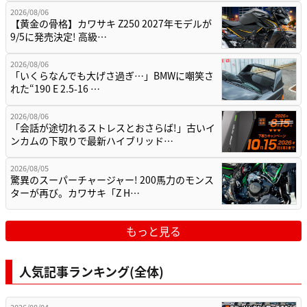
2026/08/06
【黄金の骨格】カワサキ Z250 2027年モデルが
9/5に発売決定! 高級…
2026/08/06
「いくらなんでも大げさ過ぎ…」BMWに嘲笑さ
れた“190 E 2.5-16 …
2026/08/06
「会話が途切れるストレスとおさらば!」古いイ
ンカムの下取りで最新ハイブリッド…
2026/08/05
驚異のスーパーチャージャー! 200馬力のモンス
ターが再び。カワサキ「Z H…
もっと見る
人気記事ランキング(全体)