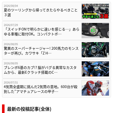
2026/08/04
夏のツーリングから帰ってきたらやるべきこと
３選
2026/07/29
「スイッチONで明らかに違いを感じる…」あら
ゆる車種に取付OK。コンパクトボ…
2026/08/05
驚異のスーパーチャージャー! 200馬力のモンス
ターが再び。カワサキ「Z H…
2026/08/05
ブレンボ6基のカブ!? 脳がバグる異常なカスタ
ムから、最新Eクラッチ搭載のC…
2026/07/31
4気筒全盛期に挑んだ2気筒の意地。600台が殺
到した”アマチュアレースの甲子…
最新の投稿記事(全体)