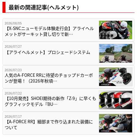
最新の関連記事(ヘルメット)
2026/08/05
【X-SNCニューモデル体験走行会】アライヘル
メットがサーキット貸し切りで新…
2026/07/27
【アライヘルメット】プロシェードシステム
2026/07/23
人気のA-FORCE RRに待望のチョップドカーボ
ンが登場！（2026年秋頃…
2026/07/22
【10月発売】SHOEI期待の新作「Z-9」に早くも
グラフィックモデル『BU…
2026/07/17
【A-FORCE RR】細部まで作り込まれた装備に
ついて