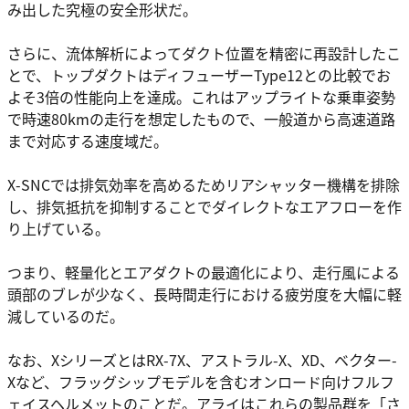
み出した究極の安全形状だ。
さらに、流体解析によってダクト位置を精密に再設計したこ
とで、トップダクトはディフューザーType12との比較でお
よそ3倍の性能向上を達成。これはアップライトな乗車姿勢
で時速80kmの走行を想定したもので、一般道から高速道路
まで対応する速度域だ。
X-SNCでは排気効率を高めるためリアシャッター機構を排除
し、排気抵抗を抑制することでダイレクトなエアフローを作
り上げている。
つまり、軽量化とエアダクトの最適化により、走行風による
頭部のブレが少なく、長時間走行における疲労度を大幅に軽
減しているのだ。
なお、XシリーズとはRX-7X、アストラル-X、XD、ベクター-
Xなど、フラッグシップモデルを含むオンロード向けフルフ
ェイスヘルメットのことだ。アライはこれらの製品群を「さ