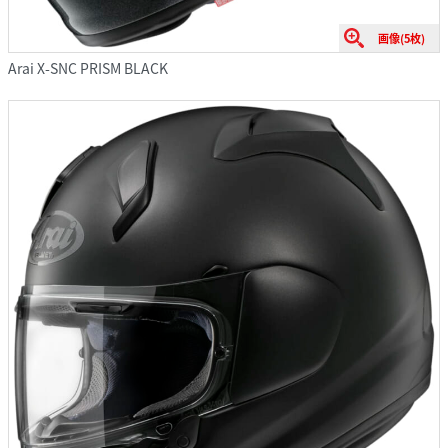
画像(5枚)
Arai X-SNC PRISM BLACK