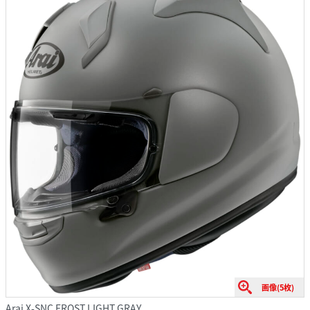
画像(5枚)
Arai X-SNC FROST LIGHT GRAY