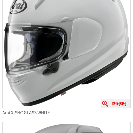
画像(5枚)
Arai X-SNC GLASS WHITE