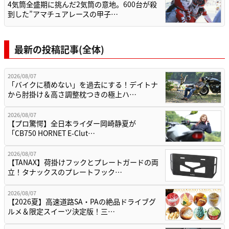
4気筒全盛期に挑んだ2気筒の意地。600台が殺
到した”アマチュアレースの甲子…
最新の投稿記事(全体)
2026/08/07
「バイクに積めない」を過去にする！デイトナ
から肘掛け＆高さ調整枕つきの極上ハ…
2026/08/07
【プロ驚愕】全日本ライダー岡崎静夏が
「CB750 HORNET E-Clut…
2026/08/07
【TANAX】荷掛けフックとプレートガードの両
立！タナックスのプレートフック…
2026/08/07
【2026夏】高速道路SA・PAの絶品ドライブグ
ルメ＆限定スイーツ決定版！三…