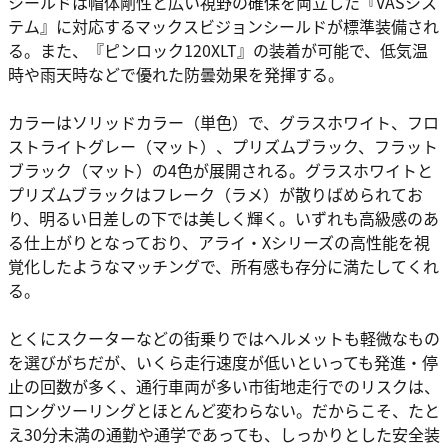
シールドは帽体剛性と広い視野の確保を両立した『VASシス
テム』に対応するマックスビジョンシールドが標準装備され
る。また、『ピンロック120XLT』の装着が可能で、低気温
時や雨天時などで優れた防曇効果を発揮する。
カラーはソリッドカラー（単色）で、グラスホワイト、フロ
ストライトグレー（マット）、プリズムブラック、フラット
ブラック（マット）の4色が展開される。グラスホワイトと
プリズムブラックはフレーク（ラメ）が散りばめられてお
り、明るい日差しの下では美しく輝く。いずれも高級感のあ
る仕上がりとなっており、アライ・Xシリーズの高性能を視
覚化したようなマッチングで、所有感も存分に満たしてくれ
る。
とくにスクーターなどの街乗りではヘルメットも軽微なもの
を選びがちだが、いくら走行速度が低いといっても発進・停
止の回数が多く、通行車両が多い市街地走行でのリスクは、
ロングツーリングとほとんど変わらない。だからこそ、たと
え30分未満の通勤や通学であっても、しっかりとした安全装