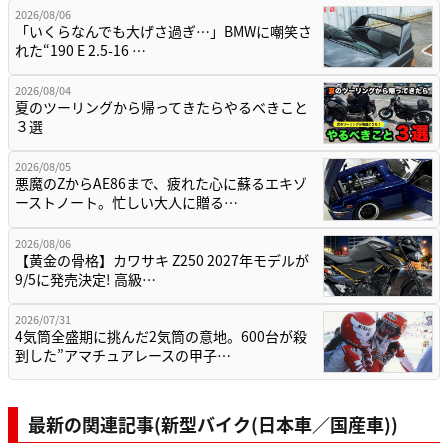
2026/08/06
「いくらなんでも大げさ過ぎ…」BMWに嘲笑さ
れた“190 E 2.5-16 …
2026/08/04
夏のツーリングから帰ってきたらやるべきこと
３選
2026/08/05
悪魔のZからAE86まで、疲れた心に蘇るエキゾ
ーストノート。忙しい大人に贈る…
2026/08/06
【黄金の骨格】カワサキ Z250 2027年モデルが
9/5に発売決定! 高級…
2026/07/31
4気筒全盛期に挑んだ2気筒の意地。600台が殺
到した”アマチュアレースの甲子…
最新の関連記事(新型バイク(日本車／国産車))