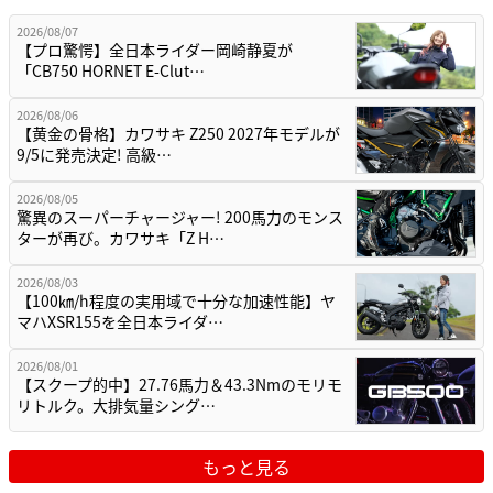
2026/08/07
【プロ驚愕】全日本ライダー岡崎静夏が
「CB750 HORNET E-Clut…
2026/08/06
【黄金の骨格】カワサキ Z250 2027年モデルが
9/5に発売決定! 高級…
2026/08/05
驚異のスーパーチャージャー! 200馬力のモンス
ターが再び。カワサキ「Z H…
2026/08/03
【100㎞/h程度の実用域で十分な加速性能】ヤ
マハXSR155を全日本ライダ…
2026/08/01
【スクープ的中】27.76馬力＆43.3Nmのモリモ
リトルク。大排気量シング…
もっと見る