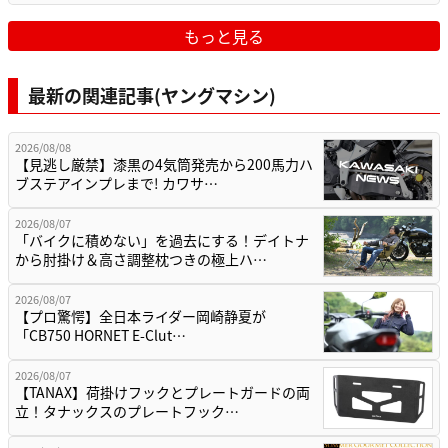
もっと見る
最新の関連記事(ヤングマシン)
2026/08/08
【見逃し厳禁】漆黒の4気筒発売から200馬力ハ
ブステアインプレまで! カワサ…
2026/08/07
「バイクに積めない」を過去にする！デイトナ
から肘掛け＆高さ調整枕つきの極上ハ…
2026/08/07
【プロ驚愕】全日本ライダー岡崎静夏が
「CB750 HORNET E-Clut…
2026/08/07
【TANAX】荷掛けフックとプレートガードの両
立！タナックスのプレートフック…