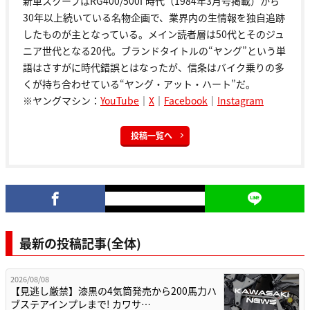
新車スクープはRG400/500Γ時代（1984年3月号掲載）から
30年以上続いている名物企画で、業界内の生情報を独自追跡
したものが主となっている。メイン読者層は50代とそのジュ
ニア世代となる20代。ブランドタイトルの“ヤング”という単
語はさすがに時代錯誤とはなったが、信条はバイク乗りの多
くが持ち合わせている“ヤング・アット・ハート”だ。
※ヤングマシン：
YouTube
｜
X
｜
Facebook
｜
Instagram
投稿一覧へ
最新の投稿記事(全体)
2026/08/08
【見逃し厳禁】漆黒の4気筒発売から200馬力ハ
ブステアインプレまで! カワサ…