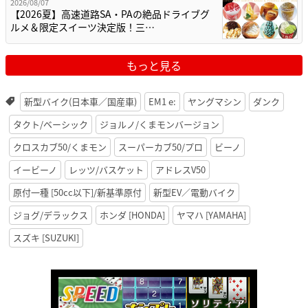
2026/08/07
【2026夏】高速道路SA・PAの絶品ドライブグ
ルメ＆限定スイーツ決定版！三…
もっと見る
新型バイク(日本車／国産車)
EM1 e:
ヤングマシン
ダンク
タクト/ベーシック
ジョルノ/くまモンバージョン
クロスカブ50/くまモン
スーパーカブ50/プロ
ビーノ
イービーノ
レッツ/バスケット
アドレスV50
原付一種 [50cc以下]/新基準原付
新型EV／電動バイク
ジョグ/デラックス
ホンダ [HONDA]
ヤマハ [YAMAHA]
スズキ [SUZUKI]