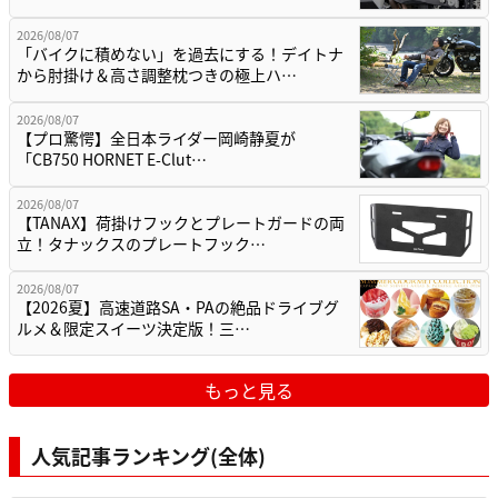
2026/08/07
「バイクに積めない」を過去にする！デイトナ
から肘掛け＆高さ調整枕つきの極上ハ…
2026/08/07
【プロ驚愕】全日本ライダー岡崎静夏が
「CB750 HORNET E-Clut…
2026/08/07
【TANAX】荷掛けフックとプレートガードの両
立！タナックスのプレートフック…
2026/08/07
【2026夏】高速道路SA・PAの絶品ドライブグ
ルメ＆限定スイーツ決定版！三…
もっと見る
人気記事ランキング(全体)