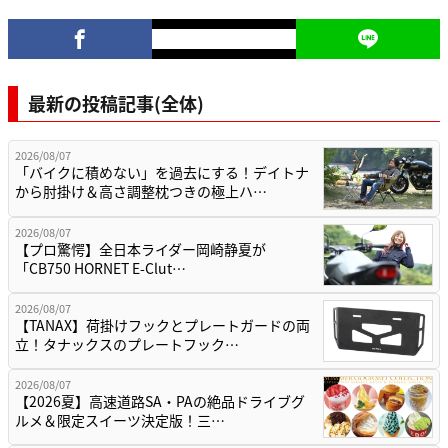
最新の投稿記事(全体)
2026/08/07
「バイクに積めない」を過去にする！デイトナ
から肘掛け＆高さ調整枕つきの極上ハ…
2026/08/07
【プロ驚愕】全日本ライダー岡崎静夏が
「CB750 HORNET E-Clut…
2026/08/07
【TANAX】荷掛けフックとプレートガードの両
立！タナックスのプレートフック…
2026/08/07
【2026夏】高速道路SA・PAの絶品ドライブグ
ルメ＆限定スイーツ決定版！三…