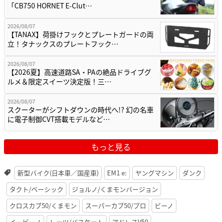
「CB750 HORNET E-Clut…
2026/08/07
【TANAX】荷掛けフックとプレートガードの両
立！タナックスのプレートフック…
2026/08/07
【2026夏】高速道路SA・PAの絶品ドライブグ
ルメ＆限定スイーツ決定版！三…
2026/08/07
スクーターがシフトダウンの時代へ!? 幻の名車
に電子制御CVT搭載モデルなど…
もっと見る
新型バイク(日本車／国産車)
EM1 e:
ヤングマシン
ダンク
タクト/ベーシック
ジョルノ/くまモンバージョン
クロスカブ50/くまモン
スーパーカブ50/プロ
ビーノ
イービーノ
レッツ/バスケット
アドレスV50