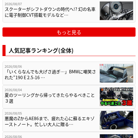
2026/08/07
スクーターがシフトダウンの時代へ!? 幻の名車
に電子制御CVT搭載モデルなど…
もっと見る
人気記事ランキング(全体)
2026/08/06
「いくらなんでも大げさ過ぎ…」BMWに嘲笑さ
れた“190 E 2.5-16 …
2026/08/04
夏のツーリングから帰ってきたらやるべきこと
３選
2026/08/05
悪魔のZからAE86まで、疲れた心に蘇るエキゾ
ーストノート。忙しい大人に贈る…
2026/08/06