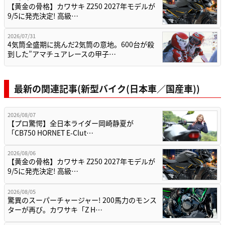
【黄金の骨格】カワサキ Z250 2027年モデルが
9/5に発売決定! 高級…
2026/07/31
4気筒全盛期に挑んだ2気筒の意地。600台が殺
到した”アマチュアレースの甲子…
最新の関連記事(新型バイク(日本車／国産車))
2026/08/07
【プロ驚愕】全日本ライダー岡崎静夏が
「CB750 HORNET E-Clut…
2026/08/06
【黄金の骨格】カワサキ Z250 2027年モデルが
9/5に発売決定! 高級…
2026/08/05
驚異のスーパーチャージャー! 200馬力のモンス
ターが再び。カワサキ「Z H…