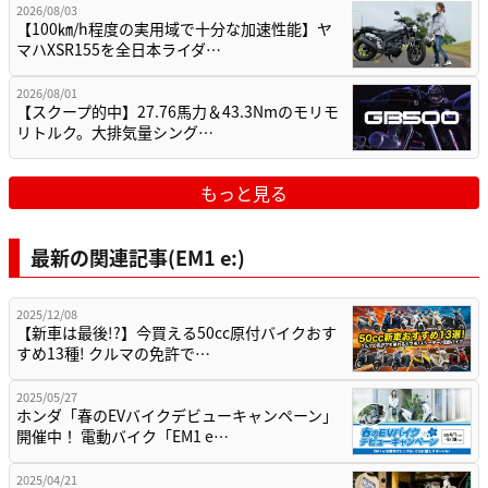
2026/08/03
【100㎞/h程度の実用域で十分な加速性能】ヤ
マハXSR155を全日本ライダ…
2026/08/01
【スクープ的中】27.76馬力＆43.3Nmのモリモ
リトルク。大排気量シング…
もっと見る
最新の関連記事(EM1 e:)
2025/12/08
【新車は最後!?】今買える50cc原付バイクおす
すめ13種! クルマの免許で…
2025/05/27
ホンダ「春のEVバイクデビューキャンペーン」
開催中！ 電動バイク「EM1 e…
2025/04/21