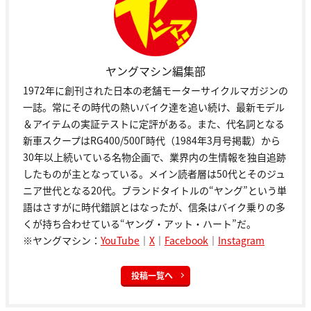
ヤングマシン編集部
1972年に創刊された日本の老舗モーターサイクルマガジンの
一誌。常にその時代の熱いバイク達を追い続け、最新モデル
＆アイテムの実証テストに定評がある。また、代名詞となる
新車スクープはRG400/500Γ時代（1984年3月号掲載）から
30年以上続いている名物企画で、業界内の生情報を独自追跡
したものが主となっている。メイン読者層は50代とそのジュ
ニア世代となる20代。ブランドタイトルの“ヤング”という単
語はさすがに時代錯誤とはなったが、信条はバイク乗りの多
くが持ち合わせている“ヤング・アット・ハート”だ。
※ヤングマシン：
YouTube
｜
X
｜
Facebook
｜
Instagram
投稿一覧へ