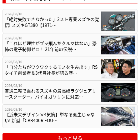
2026/08/10
「絶対失敗できなかった」2スト専業スズキの覚
悟! スズキGT380【1971…
2026/08/10
「これほど理性がブッ飛んだクルマはない」恐
怖の電子制御ゼロ！ 21年前の伝説…
2026/08/10
「自分たちがワクワクするモノを生み出す」RS
タイチ創業者＆3代目社長が語る歴…
2026/08/10
普通二輪で乗れるスズキの最高峰ラグジュアリ
ースクーター。バイオガソリンに対応…
2026/08/10
【近未来デザイン×4気筒】単なる派生じゃな
い! 新型「CBR400R FOU…
もっと見る