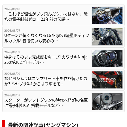
2026/08/10
「これほど理性がブッ飛んだクルマはない」恐
怖の電子制御ゼロ！ 21年前の伝説…
2026/08/07
Uターンが怖くなくなる167kgの超軽量ボディフ
ルカウル! 普段使いも安心の…
2026/08/09
中身はそのまま完成度をキープ! カワサキNinja
250が2027年モデル…
2026/08/09
なぜヨシムラはコンプリート車を作り続けたの
か? ハヤブサX-1からオフ車をモ…
2026/08/07
スクーターがシフトダウンの時代へ!? 幻の名車
に電子制御CVT搭載モデルなど…
最新の関連記事(ヤングマシン)