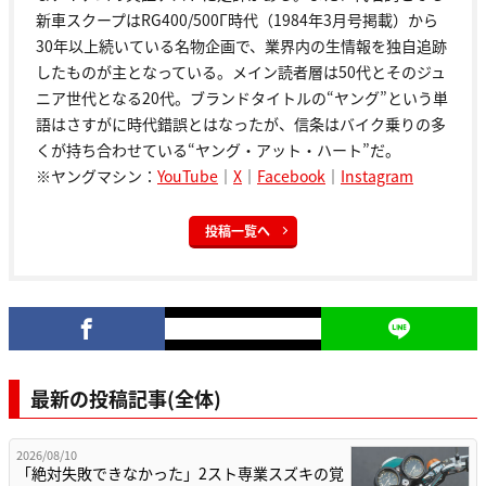
新車スクープはRG400/500Γ時代（1984年3月号掲載）から
30年以上続いている名物企画で、業界内の生情報を独自追跡
したものが主となっている。メイン読者層は50代とそのジュ
ニア世代となる20代。ブランドタイトルの“ヤング”という単
語はさすがに時代錯誤とはなったが、信条はバイク乗りの多
くが持ち合わせている“ヤング・アット・ハート”だ。
※ヤングマシン：
YouTube
｜
X
｜
Facebook
｜
Instagram
投稿一覧へ
最新の投稿記事(全体)
2026/08/10
「絶対失敗できなかった」2スト専業スズキの覚