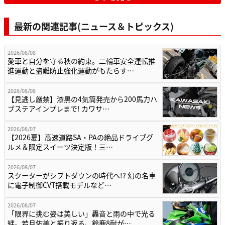
最新の関連記事(ニュース＆トピックス)
2026/08/08
愛車と自分を守る秋の約束。二輪車安全運転推
進運動と盗難防止強化運動がもたらす…
2026/08/08
【見逃し厳禁】漆黒の4気筒発売から200馬力ハ
ブステアインプレまで! カワサ…
2026/08/07
【2026夏】高速道路SA・PAの絶品ドライブグ
ルメ＆限定スイーツ決定版！三…
2026/08/07
スクーターがシフトダウンの時代へ!? 幻の名車
に電子制御CVT搭載モデルなど…
2026/08/07
「限界に挑む姿は美しい」轟音と雨の中で光る
絆。若月佑美と振り返る、鈴鹿8耐が…