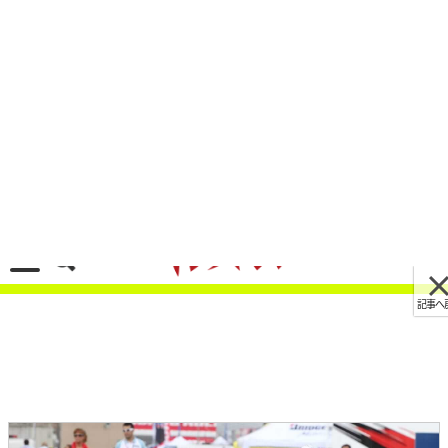
記事へ戻る
[画像 No.4/12]「モリワキイズムを継承し、さら
に面白い会社に」モリワキエンジニアリング代表
取締役会長・森脇尚護氏インタビュー
2025/07/06