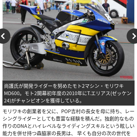
尚護氏が開発ライダーを努めたモト2マシン・モリワキ
MD600。モト2開幕初年度の2010年にT.エリアス(ゼッケン
24)がチャンピオンを獲得している。
モリワキの創業者を父に、POP吉村の長女を母に持ち、レー
シングライダーとしても豊富な経験を積んだ。独創的なもの
作りのDNAとハイレベルなライディングスキルという眩しい
能力を併せ持つ森脇家の長男は、 早くも自分の次の世代を