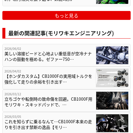
もっと見る
最新の関連記事(モリワキエンジニアリング)
2026/06/02
美しい溶接ビードと心地よい重低音が空冷ナナ
ハンの鼓動を極める。ゼファー750…
2026/04/02
【ホンダカスタム】CB1000Fの実用域トルクを
強化して走りの余裕を引き出す…
2026/03/12
立ちゴケや転倒時の致命傷を回避。CB1000F用
モリワキ・スキッドパッドで、…
2026/03/05
これを知らずに乗るなんて…CB1000F本来の走
りを引き出す禁断の逸品【モリ…