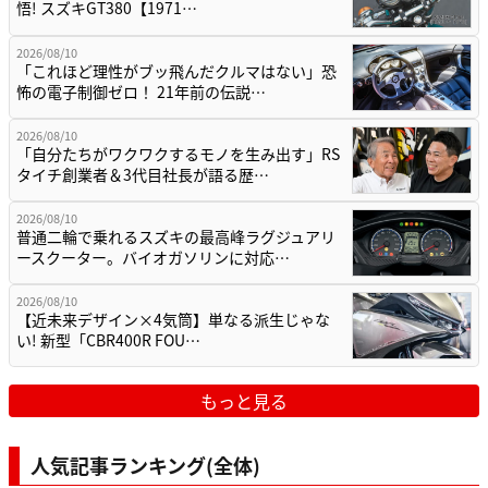
悟! スズキGT380【1971…
2026/08/10
「これほど理性がブッ飛んだクルマはない」恐
怖の電子制御ゼロ！ 21年前の伝説…
2026/08/10
「自分たちがワクワクするモノを生み出す」RS
タイチ創業者＆3代目社長が語る歴…
2026/08/10
普通二輪で乗れるスズキの最高峰ラグジュアリ
ースクーター。バイオガソリンに対応…
2026/08/10
【近未来デザイン×4気筒】単なる派生じゃな
い! 新型「CBR400R FOU…
もっと見る
人気記事ランキング(全体)