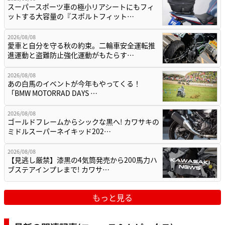
スーパースポーツ車の極小リアシートにもフィ
ットする大容量の『スポルトフィット…
2026/08/08
愛車と自分を守る秋の約束。二輪車安全運転推
進運動と盗難防止強化運動がもたらす…
2026/08/08
あの白馬のイベントが今年もやってくる！
「BMW MOTORRAD DAYS …
2026/08/08
ゴールドフレームからシックな黒へ! カワサキの
ミドルスーパーネイキッド202…
2026/08/08
【見逃し厳禁】漆黒の4気筒発売から200馬力ハ
ブステアインプレまで! カワサ…
もっと見る