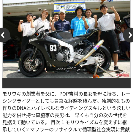
モリワキの創業者を父に、POP吉村の長女を母に持ち、レー
シングライダーとしても豊富な経験を積んだ。独創的なもの
作りのDNAとハイレベルなライディングスキルという眩しい
能力を併せ持つ森脇家の長男は、 早くも自分の次の世代を
見据えて動いている。 目次 1 モリワキイズムを変えずに継
承していく2 マフラーのリサイクルで循環型社会実現に貢献