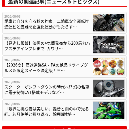
最新の関連記事(ニュース＆トピックス)
2026/08/08
愛車と自分を守る秋の約束。二輪車安全運転推
進運動と盗難防止強化運動がもたらす…
2026/08/08
【見逃し厳禁】漆黒の4気筒発売から200馬力ハ
ブステアインプレまで! カワサ…
2026/08/07
【2026夏】高速道路SA・PAの絶品ドライブグ
ルメ＆限定スイーツ決定版！三…
2026/08/07
スクーターがシフトダウンの時代へ!? 幻の名車
に電子制御CVT搭載モデルなど…
2026/08/07
「限界に挑む姿は美しい」轟音と雨の中で光る
絆。若月佑美と振り返る、鈴鹿8耐が…