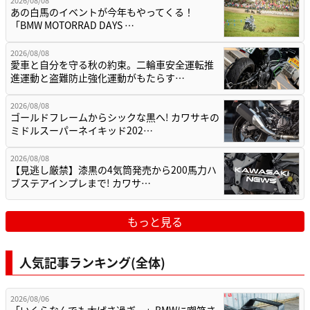
あの白馬のイベントが今年もやってくる！
「BMW MOTORRAD DAYS …
2026/08/08
愛車と自分を守る秋の約束。二輪車安全運転推
進運動と盗難防止強化運動がもたらす…
2026/08/08
ゴールドフレームからシックな黒へ! カワサキの
ミドルスーパーネイキッド202…
2026/08/08
【見逃し厳禁】漆黒の4気筒発売から200馬力ハ
ブステアインプレまで! カワサ…
もっと見る
人気記事ランキング(全体)
2026/08/06
「いくらなんでも大げさ過ぎ…」BMWに嘲笑さ