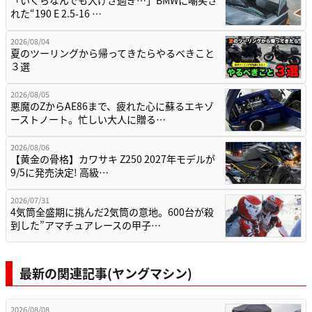
れた“190 E 2.5-16 …
2026/08/04
夏のツーリングから帰ってきたらやるべきこと
３選
2026/08/05
悪魔のZからAE86まで、疲れた心に蘇るエキゾ
ーストノート。忙しい大人に贈る…
2026/08/06
【黄金の骨格】カワサキ Z250 2027年モデルが
9/5に発売決定! 高級…
2026/07/31
4気筒全盛期に挑んだ2気筒の意地。600台が殺
到した”アマチュアレースの甲子…
最新の関連記事(ヤングマシン)
2026/08/08