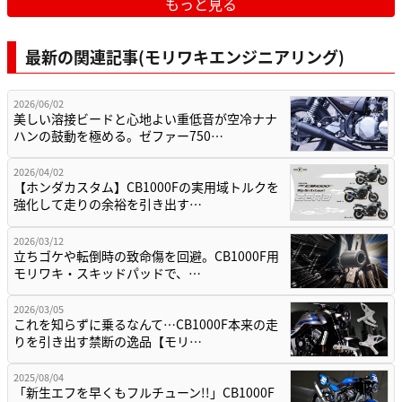
もっと見る
最新の関連記事(モリワキエンジニアリング)
2026/06/02
美しい溶接ビードと心地よい重低音が空冷ナナ
ハンの鼓動を極める。ゼファー750…
2026/04/02
【ホンダカスタム】CB1000Fの実用域トルクを
強化して走りの余裕を引き出す…
2026/03/12
立ちゴケや転倒時の致命傷を回避。CB1000F用
モリワキ・スキッドパッドで、…
2026/03/05
これを知らずに乗るなんて…CB1000F本来の走
りを引き出す禁断の逸品【モリ…
2025/08/04
「新生エフを早くもフルチューン!!」CB1000F