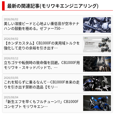
最新の関連記事(モリワキエンジニアリング)
2026/06/02
美しい溶接ビードと心地よい重低音が空冷ナナ
ハンの鼓動を極める。ゼファー750…
2026/04/02
【ホンダカスタム】CB1000Fの実用域トルクを
強化して走りの余裕を引き出す…
2026/03/12
立ちゴケや転倒時の致命傷を回避。CB1000F用
モリワキ・スキッドパッドで、…
2026/03/05
これを知らずに乗るなんて…CB1000F本来の走
りを引き出す禁断の逸品【モリ…
2025/08/04
「新生エフを早くもフルチューン!!」CB1000F
コンセプト モリワキエン…