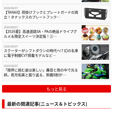
2026/08/07
【TANAX】荷掛けフックとプレートガードの両
立！タナックスのプレートフック…
2026/08/07
【2026夏】高速道路SA・PAの絶品ドライブグ
ルメ＆限定スイーツ決定版！三…
2026/08/07
スクーターがシフトダウンの時代へ!? 幻の名車
に電子制御CVT搭載モデルなど…
2026/08/07
「限界に挑む姿は美しい」轟音と雨の中で光る
絆。若月佑美と振り返る、鈴鹿8耐が…
もっと見る
最新の関連記事(ニュース＆トピックス)