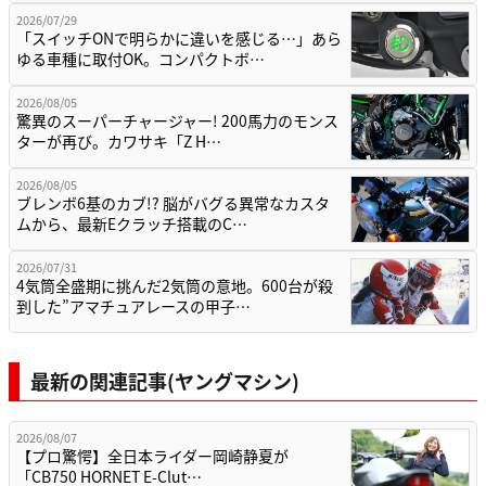
2026/07/29
「スイッチONで明らかに違いを感じる…」あら
ゆる車種に取付OK。コンパクトボ…
2026/08/05
驚異のスーパーチャージャー! 200馬力のモンス
ターが再び。カワサキ「Z H…
2026/08/05
ブレンボ6基のカブ!? 脳がバグる異常なカスタ
ムから、最新Eクラッチ搭載のC…
2026/07/31
4気筒全盛期に挑んだ2気筒の意地。600台が殺
到した”アマチュアレースの甲子…
最新の関連記事(ヤングマシン)
2026/08/07
【プロ驚愕】全日本ライダー岡崎静夏が
「CB750 HORNET E-Clut…