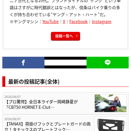
ニア世代となる20代。ブランドタイトルの“ヤング”という単
語はさすがに時代錯誤とはなったが、信条はバイク乗りの多
くが持ち合わせている“ヤング・アット・ハート”だ。
※ヤングマシン：
YouTube
｜
X
｜
Facebook
｜
Instagram
投稿一覧へ
最新の投稿記事(全体)
2026/08/07
【プロ驚愕】全日本ライダー岡崎静夏が
「CB750 HORNET E-Clut…
2026/08/07
【TANAX】荷掛けフックとプレートガードの両
立！タナックスのプレートフック…