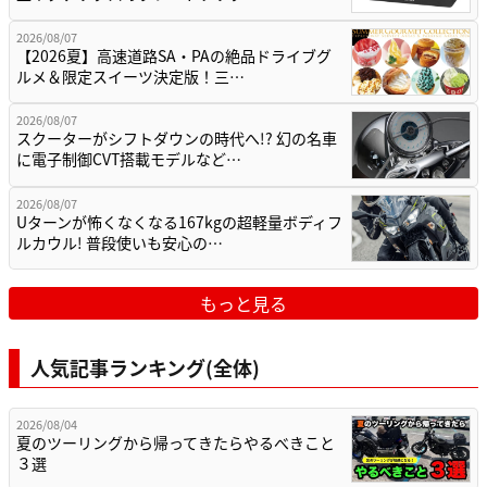
2026/08/07
【2026夏】高速道路SA・PAの絶品ドライブグ
ルメ＆限定スイーツ決定版！三…
2026/08/07
スクーターがシフトダウンの時代へ!? 幻の名車
に電子制御CVT搭載モデルなど…
2026/08/07
Uターンが怖くなくなる167kgの超軽量ボディフ
ルカウル! 普段使いも安心の…
もっと見る
人気記事ランキング(全体)
2026/08/04
夏のツーリングから帰ってきたらやるべきこと
３選