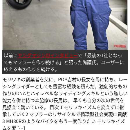
以前に
ヤングマシンのインタビュー
で「最後の1社となっ
てもマフラーを作り続ける」と語った尚護氏。ユーザーに
応えるもの作りを続ける。
モリワキの創業者を父に、POP吉村の長女を母に持ち、レー
シングライダーとしても豊富な経験を積んだ。独創的なもの
作りのDNAとハイレベルなライディングスキルという眩しい
能力を併せ持つ森脇家の長男は、 早くも自分の次の世代を
見据えて動いている。 目次 1 モリワキイズムを変えずに継
承していく2 マフラーのリサイクルで循環型社会実現に貢献
3 MH80Rのようなバイクをもう一度作りたい モリワキイズ
ムを変 […]