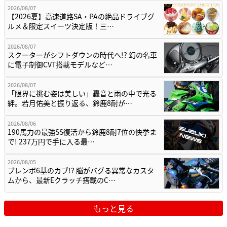
2026/08/07
【2026夏】高速道路SA・PAの絶品ドライブグ
ルメ＆限定スイーツ決定版！三…
2026/08/07
スクーターがシフトダウンの時代へ!? 幻の名車
に電子制御CVT搭載モデルなど…
2026/08/07
「限界に挑む姿は美しい」轟音と雨の中で光る
絆。若月佑美と振り返る、鈴鹿8耐が…
2026/08/06
190馬力の最強SS復活から鈴鹿8耐7位の快挙ま
で! 237万円で手に入る最…
2026/08/05
ブレンボ6基のカブ!? 脳がバグる異常なカスタ
ムから、最新Eクラッチ搭載のC…
もっと見る