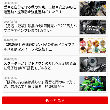
2026/08/08
愛車と自分を守る秋の約束。二輪車安全運転推
進運動と盗難防止強化運動がもたらす…
2026/08/08
【見逃し厳禁】漆黒の4気筒発売から200馬力ハ
ブステアインプレまで! カワサ…
2026/08/07
【2026夏】高速道路SA・PAの絶品ドライブグ
ルメ＆限定スイーツ決定版！三…
2026/08/07
スクーターがシフトダウンの時代へ!? 幻の名車
に電子制御CVT搭載モデルなど…
2026/08/07
「限界に挑む姿は美しい」轟音と雨の中で光る
絆。若月佑美と振り返る、鈴鹿8耐が…
もっと見る