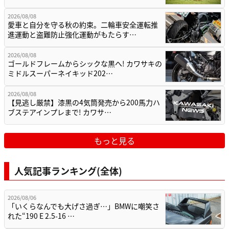
2026/08/08
愛車と自分を守る秋の約束。二輪車安全運転推
進運動と盗難防止強化運動がもたらす…
2026/08/08
ゴールドフレームからシックな黒へ! カワサキの
ミドルスーパーネイキッド202…
2026/08/08
【見逃し厳禁】漆黒の4気筒発売から200馬力ハ
ブステアインプレまで! カワサ…
もっと見る
人気記事ランキング(全体)
2026/08/06
「いくらなんでも大げさ過ぎ…」BMWに嘲笑さ
れた“190 E 2.5-16 …