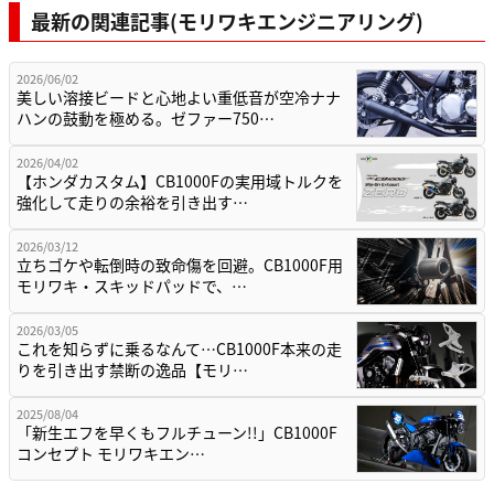
最新の関連記事(モリワキエンジニアリング)
2026/06/02
美しい溶接ビードと心地よい重低音が空冷ナナ
ハンの鼓動を極める。ゼファー750…
2026/04/02
【ホンダカスタム】CB1000Fの実用域トルクを
強化して走りの余裕を引き出す…
2026/03/12
立ちゴケや転倒時の致命傷を回避。CB1000F用
モリワキ・スキッドパッドで、…
2026/03/05
これを知らずに乗るなんて…CB1000F本来の走
りを引き出す禁断の逸品【モリ…
2025/08/04
「新生エフを早くもフルチューン!!」CB1000F
コンセプト モリワキエン…