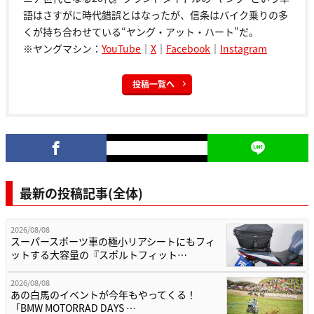
語はさすがに時代錯誤とはなったが、信条はバイク乗りの多
くが持ち合わせている“ヤング・アット・ハート”だ。
※ヤングマシン：
YouTube
｜
X
｜
Facebook
｜
Instagram
投稿一覧へ
最新の投稿記事(全体)
2026/08/08
スーパースポーツ車の極小リアシートにもフィ
ットする大容量の『スポルトフィット…
2026/08/08
あの白馬のイベントが今年もやってくる！
「BMW MOTORRAD DAYS …