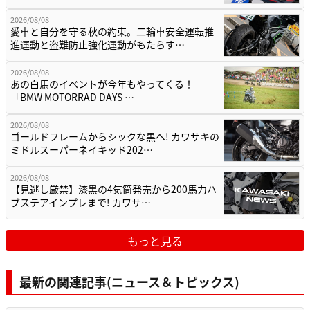
2026/08/08
愛車と自分を守る秋の約束。二輪車安全運転推
進運動と盗難防止強化運動がもたらす…
2026/08/08
あの白馬のイベントが今年もやってくる！
「BMW MOTORRAD DAYS …
2026/08/08
ゴールドフレームからシックな黒へ! カワサキの
ミドルスーパーネイキッド202…
2026/08/08
【見逃し厳禁】漆黒の4気筒発売から200馬力ハ
ブステアインプレまで! カワサ…
もっと見る
最新の関連記事(ニュース＆トピックス)