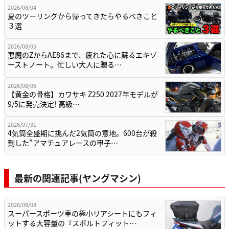
2026/08/04
夏のツーリングから帰ってきたらやるべきこと
３選
2026/08/05
悪魔のZからAE86まで、疲れた心に蘇るエキゾ
ーストノート。忙しい大人に贈る…
2026/08/06
【黄金の骨格】カワサキ Z250 2027年モデルが
9/5に発売決定! 高級…
2026/07/31
4気筒全盛期に挑んだ2気筒の意地。600台が殺
到した”アマチュアレースの甲子…
最新の関連記事(ヤングマシン)
2026/08/08
スーパースポーツ車の極小リアシートにもフィ
ットする大容量の『スポルトフィット…