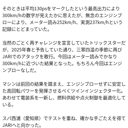
そのときは平均130psをマークしたという最高出力により
300km/hの数字が見えたかに思えたが、無念のエンジンブ
ローにより、メーター読み252km/h、実測237km/hという
記録にとどまっていた。
当然のごとく再チャレンジを宣言していたトリックスターだ
が、2025年春と予告していた通り、三寒四温の季節に再び
JARIでのアタックを敢行。今回はメーター読みでかなり
300km/hに近づいた結果となった。もちろん今回はエンジ
ンブローなしだ。
マシンは前回の結果を踏まえ、エンジンブローせずに安定し
た高回転パワーを発揮させるべくツインインジェクター化。
あわせて電装系を一新し、燃料供給や点火制御を最適化して
いる。
スパ西浦（愛知県）でテストを重ね、確かな手ごたえを得て
JARIへと向かった。