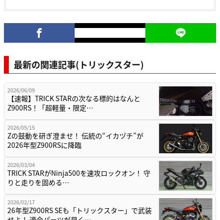
最新の関連記事(トリックスター)
2026/06/09
【速報】TRICK STARの次なる標的はなんと
Z900RS！「超軽量・限定…
2026/05/15
Zの鼓動を研ぎ澄ませ！ 伝統の“イカヅチ”が
2026年型Z900RSに降臨
2026/03/04
TRICK STARがNinja500を速攻ロックオン！ 守
りと走りを固める…
2026/02/17
26年型Z900RS SEも「トリックスター」で武装
せよ！ 適合パーツが早く…