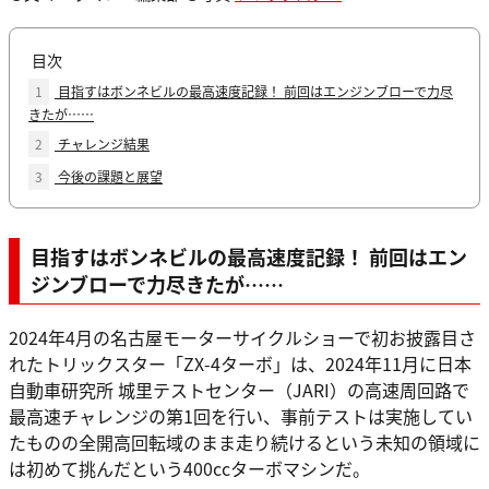
目次
1
目指すはボンネビルの最高速度記録！ 前回はエンジンブローで力尽
きたが……
2
チャレンジ結果
3
今後の課題と展望
目指すはボンネビルの最高速度記録！ 前回はエン
ジンブローで力尽きたが……
2024年4月の名古屋モーターサイクルショーで初お披露目さ
れたトリックスター「ZX-4ターボ」は、2024年11月に日本
自動車研究所 城里テストセンター（JARI）の高速周回路で
最高速チャレンジの第1回を行い、事前テストは実施してい
たものの全開高回転域のまま走り続けるという未知の領域に
は初めて挑んだという400ccターボマシンだ。