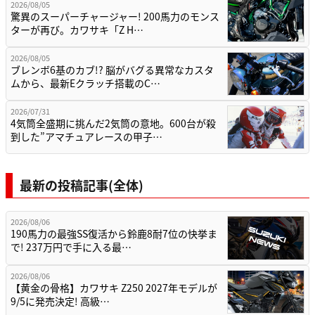
2026/08/05
驚異のスーパーチャージャー! 200馬力のモンス
ターが再び。カワサキ「Z H…
2026/08/05
ブレンボ6基のカブ!? 脳がバグる異常なカスタ
ムから、最新Eクラッチ搭載のC…
2026/07/31
4気筒全盛期に挑んだ2気筒の意地。600台が殺
到した”アマチュアレースの甲子…
最新の投稿記事(全体)
2026/08/06
190馬力の最強SS復活から鈴鹿8耐7位の快挙ま
で! 237万円で手に入る最…
2026/08/06
【黄金の骨格】カワサキ Z250 2027年モデルが
9/5に発売決定! 高級…