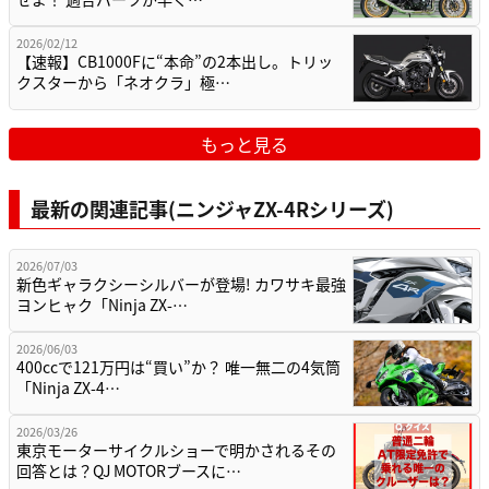
2026/02/12
【速報】CB1000Fに“本命”の2本出し。トリッ
クスターから「ネオクラ」極…
もっと見る
最新の関連記事(ニンジャZX-4Rシリーズ)
2026/07/03
新色ギャラクシーシルバーが登場! カワサキ最強
ヨンヒャク「Ninja ZX-…
2026/06/03
400ccで121万円は“買い”か？ 唯一無二の4気筒
「Ninja ZX-4…
2026/03/26
東京モーターサイクルショーで明かされるその
回答とは？QJ MOTORブースに…