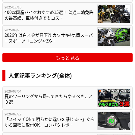
2025/12/10
400cc国産バイクおすすめ15選！ 普通二輪免許
の最高峰、車検付きでもコス…
2025/09/26
2026年は白×金が目玉?! カワサキ4気筒スーパ
ースポーツ「ニンジャZX-…
もっと見る
人気記事ランキング(全体)
2026/08/04
夏のツーリングから帰ってきたらやるべきこと
３選
2026/07/29
「スイッチONで明らかに違いを感じる…」あら
ゆる車種に取付OK。コンパクトボ…