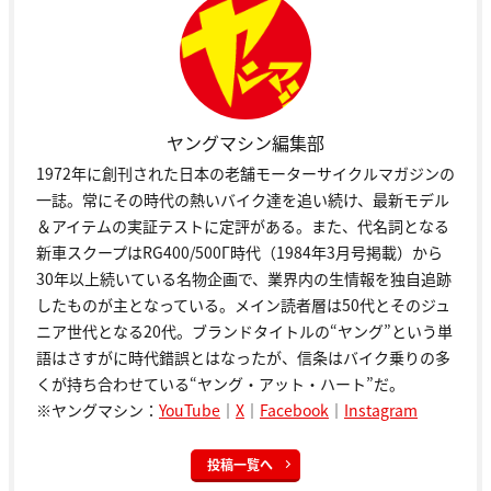
ヤングマシン編集部
1972年に創刊された日本の老舗モーターサイクルマガジンの
一誌。常にその時代の熱いバイク達を追い続け、最新モデル
＆アイテムの実証テストに定評がある。また、代名詞となる
新車スクープはRG400/500Γ時代（1984年3月号掲載）から
30年以上続いている名物企画で、業界内の生情報を独自追跡
したものが主となっている。メイン読者層は50代とそのジュ
ニア世代となる20代。ブランドタイトルの“ヤング”という単
語はさすがに時代錯誤とはなったが、信条はバイク乗りの多
くが持ち合わせている“ヤング・アット・ハート”だ。
※ヤングマシン：
YouTube
｜
X
｜
Facebook
｜
Instagram
投稿一覧へ