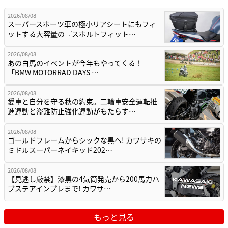
2026/08/08
スーパースポーツ車の極小リアシートにもフィ
ットする大容量の『スポルトフィット…
2026/08/08
あの白馬のイベントが今年もやってくる！
「BMW MOTORRAD DAYS …
2026/08/08
愛車と自分を守る秋の約束。二輪車安全運転推
進運動と盗難防止強化運動がもたらす…
2026/08/08
ゴールドフレームからシックな黒へ! カワサキの
ミドルスーパーネイキッド202…
2026/08/08
【見逃し厳禁】漆黒の4気筒発売から200馬力ハ
ブステアインプレまで! カワサ…
もっと見る