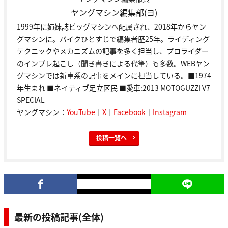
ヤングマシン編集部(ヨ)
1999年に姉妹誌ビッグマシンへ配属され、2018年からヤン
グマシンに。バイクひとすじで編集者歴25年。ライディング
テクニックやメカニズムの記事を多く担当し、プロライダー
のインプレ起こし（聞き書きによる代筆）も多数。WEBヤン
グマシンでは新車系の記事をメインに担当している。■1974
年生まれ ■ネイティブ足立区民 ■愛車:2013 MOTOGUZZI V7
SPECIAL
ヤングマシン：
YouTube
｜
X
｜
Facebook
｜
Instagram
投稿一覧へ
最新の投稿記事(全体)