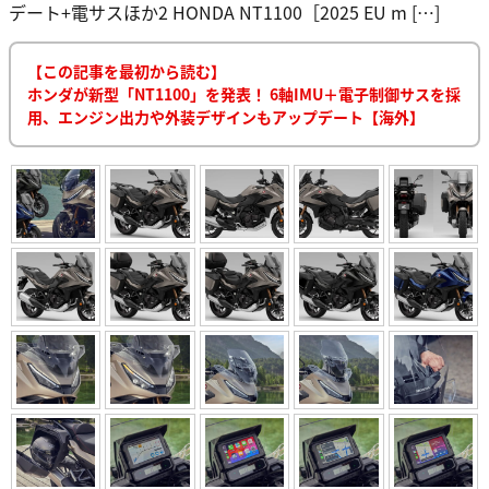
デート+電サスほか2 HONDA NT1100［2025 EU m […]
【この記事を最初から読む】
ホンダが新型「NT1100」を発表！ 6軸IMU＋電子制御サスを採
用、エンジン出力や外装デザインもアップデート【海外】