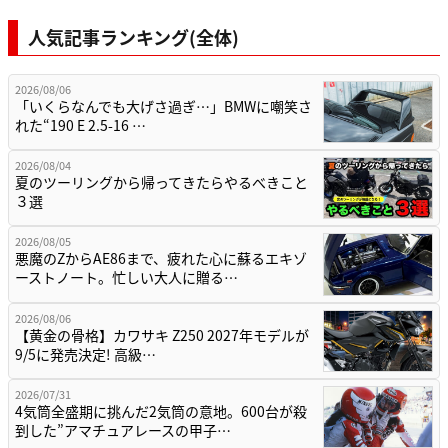
人気記事ランキング(全体)
2026/08/06
「いくらなんでも大げさ過ぎ…」BMWに嘲笑さ
れた“190 E 2.5-16 …
2026/08/04
夏のツーリングから帰ってきたらやるべきこと
３選
2026/08/05
悪魔のZからAE86まで、疲れた心に蘇るエキゾ
ーストノート。忙しい大人に贈る…
2026/08/06
【黄金の骨格】カワサキ Z250 2027年モデルが
9/5に発売決定! 高級…
2026/07/31
4気筒全盛期に挑んだ2気筒の意地。600台が殺
到した”アマチュアレースの甲子…