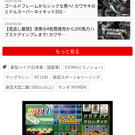
2026/08/08
ゴールドフレームからシックな黒へ! カワサキの
ミドルスーパーネイキッド202…
2026/08/08
【見逃し厳禁】漆黒の4気筒発売から200馬力ハ
ブステアインプレまで! カワサ…
もっと見る
新型バイク(日本車／国産車)
EICMA(ミラノショー)
ヤングマシン
NT1100
新型スポーツ＆ツーリング
新型大型二輪 [1001cc以上]
ホンダ [HONDA]