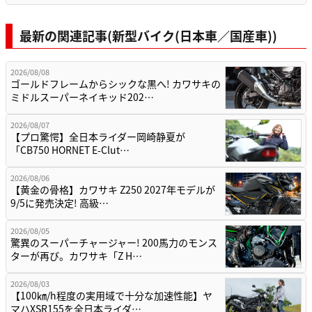
最新の関連記事(新型バイク(日本車／国産車))
2026/08/08
ゴールドフレームからシックな黒へ! カワサキの
ミドルスーパーネイキッド202…
2026/08/07
【プロ驚愕】全日本ライダー岡崎静夏が
「CB750 HORNET E-Clut…
2026/08/06
【黄金の骨格】カワサキ Z250 2027年モデルが
9/5に発売決定! 高級…
2026/08/05
驚異のスーパーチャージャー! 200馬力のモンス
ターが再び。カワサキ「Z H…
2026/08/03
【100㎞/h程度の実用域で十分な加速性能】ヤ
マハXSR155を全日本ライダ…