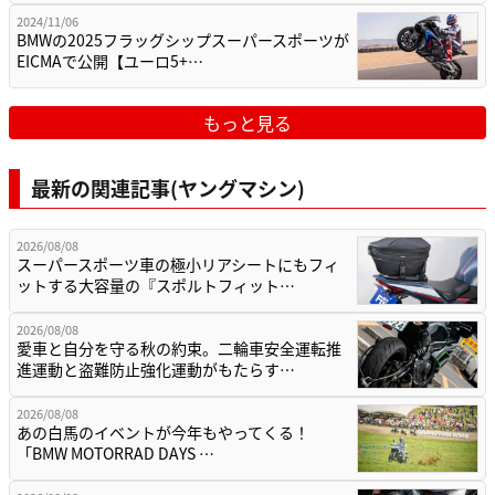
2024/11/06
BMWの2025フラッグシップスーパースポーツが
EICMAで公開【ユーロ5+…
もっと見る
最新の関連記事(ヤングマシン)
2026/08/08
スーパースポーツ車の極小リアシートにもフィ
ットする大容量の『スポルトフィット…
2026/08/08
愛車と自分を守る秋の約束。二輪車安全運転推
進運動と盗難防止強化運動がもたらす…
2026/08/08
あの白馬のイベントが今年もやってくる！
「BMW MOTORRAD DAYS …