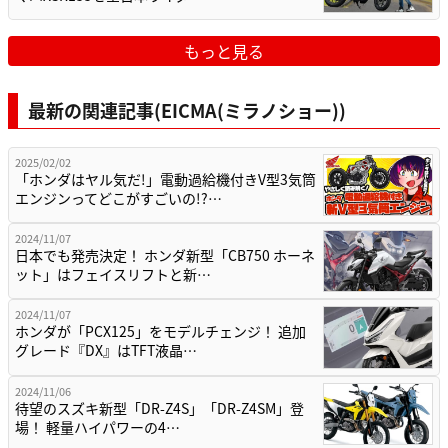
もっと見る
最新の関連記事(EICMA(ミラノショー))
2025/02/02
「ホンダはヤル気だ!」電動過給機付きV型3気筒
エンジンってどこがすごいの!?…
2024/11/07
日本でも発売決定！ ホンダ新型「CB750 ホーネ
ット」はフェイスリフトと新…
2024/11/07
ホンダが「PCX125」をモデルチェンジ！ 追加
グレード『DX』はTFT液晶…
2024/11/06
待望のスズキ新型「DR-Z4S」「DR-Z4SM」登
場！ 軽量ハイパワーの4…