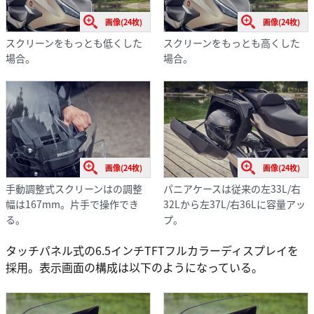
画像(24枚)
画像(24枚)
スクリーンをもっとも低くした
スクリーンをもっとも高くした
場合。
場合。
画像(24枚)
画像(24枚)
手動調整式スクリーンはの調整
パニアケースは従来の左33L/右
幅は167mm。片手で操作でき
32Lから左37L/右36Lに容量アッ
る。
プ。
タッチパネル式の6.5インチTFTフルカラーディスプレイを
採用。表示画面の構成は以下のようになっている。