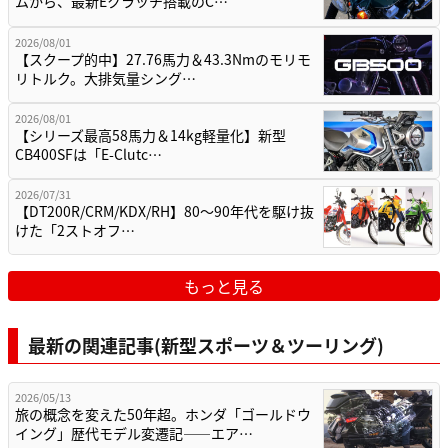
ムから、最新Eクラッチ搭載のC…
2026/08/01
【スクープ的中】27.76馬力＆43.3Nmのモリモ
リトルク。大排気量シング…
2026/08/01
【シリーズ最高58馬力＆14kg軽量化】新型
CB400SFは「E-Clutc…
2026/07/31
【DT200R/CRM/KDX/RH】80〜90年代を駆け抜
けた「2ストオフ…
もっと見る
最新の関連記事(新型スポーツ＆ツーリング)
2026/05/13
旅の概念を変えた50年超。ホンダ「ゴールドウ
イング」歴代モデル変遷記——エア…