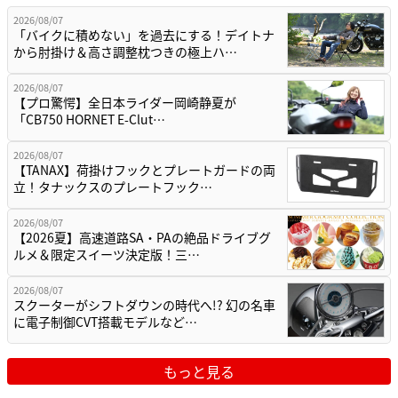
2026/08/07
「バイクに積めない」を過去にする！デイトナ
から肘掛け＆高さ調整枕つきの極上ハ…
2026/08/07
【プロ驚愕】全日本ライダー岡崎静夏が
「CB750 HORNET E-Clut…
2026/08/07
【TANAX】荷掛けフックとプレートガードの両
立！タナックスのプレートフック…
2026/08/07
【2026夏】高速道路SA・PAの絶品ドライブグ
ルメ＆限定スイーツ決定版！三…
2026/08/07
スクーターがシフトダウンの時代へ!? 幻の名車
に電子制御CVT搭載モデルなど…
もっと見る