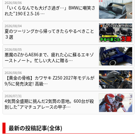
2026/08/06
「いくらなんでも大げさ過ぎ…」BMWに嘲笑さ
れた“190 E 2.5-16 …
2026/08/04
夏のツーリングから帰ってきたらやるべきこと
３選
2026/08/05
悪魔のZからAE86まで、疲れた心に蘇るエキゾ
ーストノート。忙しい大人に贈る…
2026/08/06
【黄金の骨格】カワサキ Z250 2027年モデルが
9/5に発売決定! 高級…
2026/07/31
4気筒全盛期に挑んだ2気筒の意地。600台が殺
到した”アマチュアレースの甲子…
最新の投稿記事(全体)