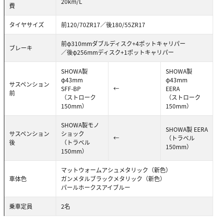
20km/L
費
タイヤサイズ
前120/70ZR17／後180/55ZR17
前φ310mmダブルディスク+4ポットキャリパー
ブレーキ
／後φ256mmディスク+1ポットキャリパー
SHOWA製
SHOWA製
φ43mm
φ43mm
サスペンション
SFF-BP
←
EERA
前
（ストローク
（ストローク
150mm）
150mm）
SHOWA製モノ
SHOWA製 EERA
サスペンション
ショック
←
（トラベル
後
（トラベル
150mm）
150mm）
マットウォームアシュメタリック（新色）
車体色
ガンメタルブラックメタリック（新色）
パールホークスアイブルー
乗車定員
2名