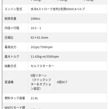
エンジン型式
水冷4ストローク並列2気筒DOHC4バルブ
総排気量
1084cc
内径×行程
10.5：1
圧縮比
92×81.5mm
最高出力
102ps/7500rpm
最大トルク
11.42kg-m/5500rpm
始動方式
セルフスターター
6段リターン
（クイックシフ
変速機
6段DCT
ターをオプショ
ン設定）
燃料タンク容量
21.4L
WMTCモード燃