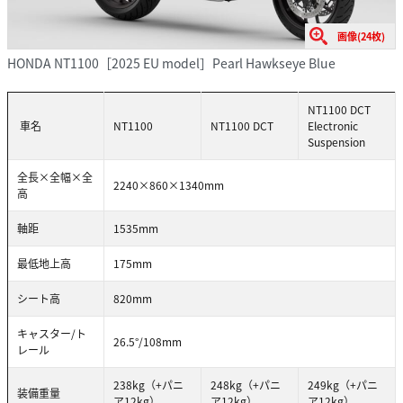
画像(24枚)
HONDA NT1100［2025 EU model］Pearl Hawkseye Blue
NT1100 DCT
車名
NT1100
NT1100 DCT
Electronic
Suspension
全長×全幅×全
2240×860×1340mm
高
軸距
1535mm
最低地上高
175mm
シート高
820mm
キャスター/ト
26.5°/108mm
レール
238kg（+パニ
248kg（+パニ
249kg（+パニ
装備重量
ア12kg）
ア12kg）
ア12kg）