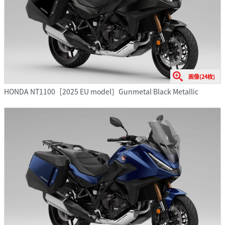
画像(24枚)
HONDA NT1100［2025 EU model］Gunmetal Black Metallic