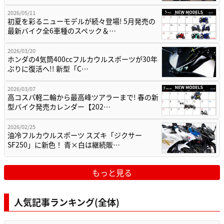
2026/05/11
初夏を彩るニューモデルが続々登場! 5月発売の
最新バイク全6車種のスペック＆…
2026/03/20
ホンダの4気筒400ccフルカウルスポーツが30年
ぶりに復活へ!! 新型「C…
2026/03/07
高コスパ軽二輪から最高峰ツアラーまで! 春の新
型バイク発売カレンダー【202…
2026/02/25
油冷フルカウルスポーツ スズキ「ジクサー
SF250」に新色！ 青×白は継続販…
もっと見る
人気記事ランキング(全体)