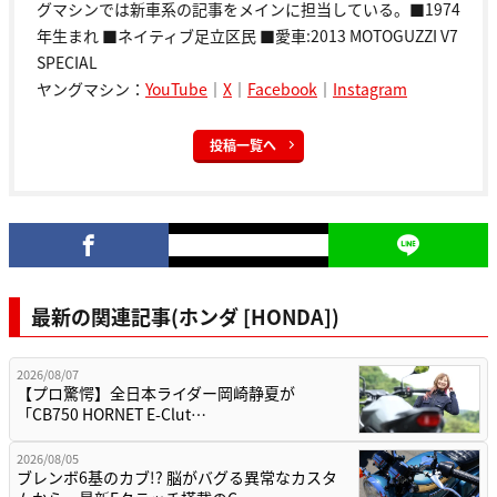
グマシンでは新車系の記事をメインに担当している。■1974
年生まれ ■ネイティブ足立区民 ■愛車:2013 MOTOGUZZI V7
SPECIAL
ヤングマシン：
YouTube
｜
X
｜
Facebook
｜
Instagram
投稿一覧へ
最新の関連記事(ホンダ [HONDA])
2026/08/07
【プロ驚愕】全日本ライダー岡崎静夏が
「CB750 HORNET E-Clut…
2026/08/05
ブレンボ6基のカブ!? 脳がバグる異常なカスタ