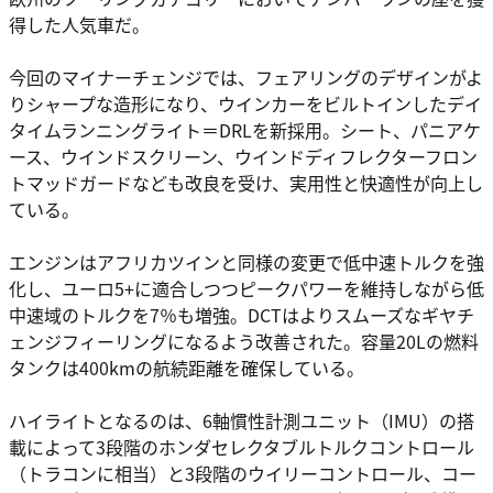
得した人気車だ。
今回のマイナーチェンジでは、フェアリングのデザインがよ
りシャープな造形になり、ウインカーをビルトインしたデイ
タイムランニングライト＝DRLを新採用。シート、パニアケ
ース、ウインドスクリーン、ウインドディフレクターフロン
トマッドガードなども改良を受け、実用性と快適性が向上し
ている。
エンジンはアフリカツインと同様の変更で低中速トルクを強
化し、ユーロ5+に適合しつつピークパワーを維持しながら低
中速域のトルクを7％も増強。DCTはよりスムーズなギヤチ
ェンジフィーリングになるよう改善された。容量20Lの燃料
タンクは400kmの航続距離を確保している。
ハイライトとなるのは、6軸慣性計測ユニット（IMU）の搭
載によって3段階のホンダセレクタブルトルクコントロール
（トラコンに相当）と3段階のウイリーコントロール、コー