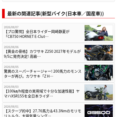
最新の関連記事(新型バイク(日本車／国産車))
2026/08/07
【プロ驚愕】全日本ライダー岡崎静夏が
「CB750 HORNET E-Clut…
2026/08/06
【黄金の骨格】カワサキ Z250 2027年モデルが
9/5に発売決定! 高級…
2026/08/05
驚異のスーパーチャージャー! 200馬力のモンス
ターが再び。カワサキ「Z H…
2026/08/03
【100㎞/h程度の実用域で十分な加速性能】ヤ
マハXSR155を全日本ライダ…
2026/08/01
【スクープ的中】27.76馬力＆43.3Nmのモリモ
リトルク。大排気量シング…