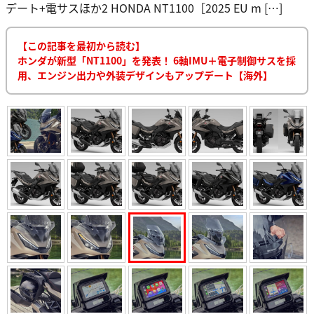
デート+電サスほか2 HONDA NT1100［2025 EU m […]
【この記事を最初から読む】
ホンダが新型「NT1100」を発表！ 6軸IMU＋電子制御サスを採
用、エンジン出力や外装デザインもアップデート【海外】