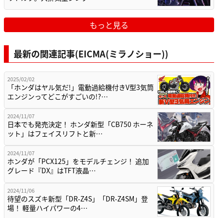
もっと見る
最新の関連記事(EICMA(ミラノショー))
2025/02/02
「ホンダはヤル気だ!」電動過給機付きV型3気筒
エンジンってどこがすごいの!?…
2024/11/07
日本でも発売決定！ ホンダ新型「CB750 ホーネ
ット」はフェイスリフトと新…
2024/11/07
ホンダが「PCX125」をモデルチェンジ！ 追加
グレード『DX』はTFT液晶…
2024/11/06
待望のスズキ新型「DR-Z4S」「DR-Z4SM」登
場！ 軽量ハイパワーの4…