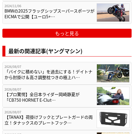
2024/11/06
BMWの2025フラッグシップスーパースポーツが
EICMAで公開【ユーロ5+…
もっと見る
最新の関連記事(ヤングマシン)
2026/08/07
「バイクに積めない」を過去にする！デイトナ
から肘掛け＆高さ調整枕つきの極上ハ…
2026/08/07
【プロ驚愕】全日本ライダー岡崎静夏が
「CB750 HORNET E-Clut…
2026/08/07
【TANAX】荷掛けフックとプレートガードの両
立！タナックスのプレートフック…