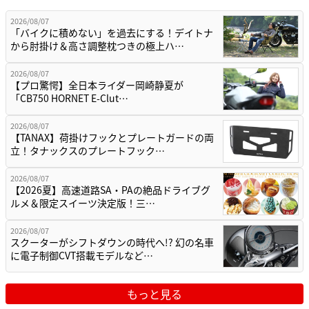
2026/08/07
「バイクに積めない」を過去にする！デイトナ
から肘掛け＆高さ調整枕つきの極上ハ…
2026/08/07
【プロ驚愕】全日本ライダー岡崎静夏が
「CB750 HORNET E-Clut…
2026/08/07
【TANAX】荷掛けフックとプレートガードの両
立！タナックスのプレートフック…
2026/08/07
【2026夏】高速道路SA・PAの絶品ドライブグ
ルメ＆限定スイーツ決定版！三…
2026/08/07
スクーターがシフトダウンの時代へ!? 幻の名車
に電子制御CVT搭載モデルなど…
もっと見る