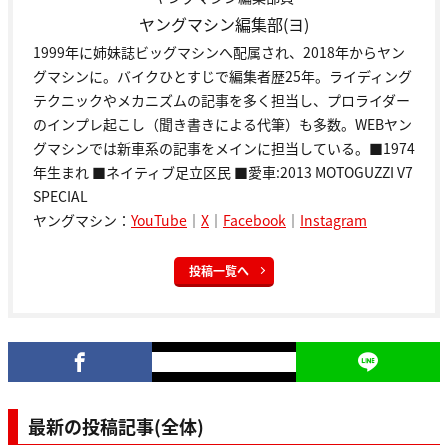
ヤングマシン編集部(ヨ)
1999年に姉妹誌ビッグマシンへ配属され、2018年からヤン
グマシンに。バイクひとすじで編集者歴25年。ライディング
テクニックやメカニズムの記事を多く担当し、プロライダー
のインプレ起こし（聞き書きによる代筆）も多数。WEBヤン
グマシンでは新車系の記事をメインに担当している。■1974
年生まれ ■ネイティブ足立区民 ■愛車:2013 MOTOGUZZI V7
SPECIAL
ヤングマシン：
YouTube
｜
X
｜
Facebook
｜
Instagram
投稿一覧へ
最新の投稿記事(全体)