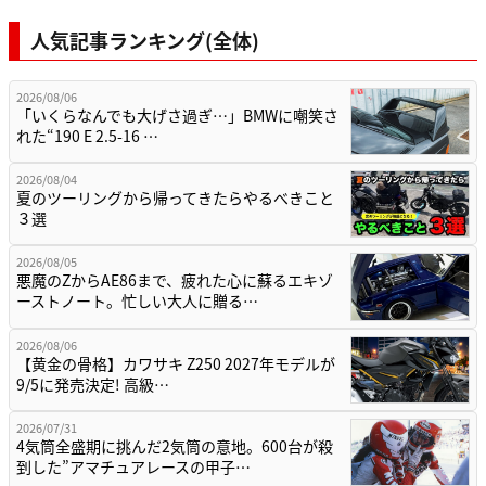
人気記事ランキング(全体)
2026/08/06
「いくらなんでも大げさ過ぎ…」BMWに嘲笑さ
れた“190 E 2.5-16 …
2026/08/04
夏のツーリングから帰ってきたらやるべきこと
３選
2026/08/05
悪魔のZからAE86まで、疲れた心に蘇るエキゾ
ーストノート。忙しい大人に贈る…
2026/08/06
【黄金の骨格】カワサキ Z250 2027年モデルが
9/5に発売決定! 高級…
2026/07/31
4気筒全盛期に挑んだ2気筒の意地。600台が殺
到した”アマチュアレースの甲子…