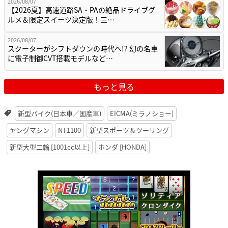
2026/08/07
【2026夏】高速道路SA・PAの絶品ドライブグ
ルメ＆限定スイーツ決定版！三…
2026/08/07
スクーターがシフトダウンの時代へ!? 幻の名車
に電子制御CVT搭載モデルなど…
もっと見る
新型バイク(日本車／国産車)
EICMA(ミラノショー)
ヤングマシン
NT1100
新型スポーツ＆ツーリング
新型大型二輪 [1001cc以上]
ホンダ [HONDA]