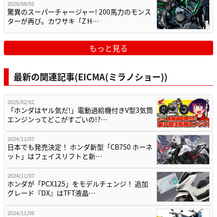
2026/08/05
驚異のスーパーチャージャー! 200馬力のモンス
ターが再び。カワサキ「Z H…
もっと見る
最新の関連記事(EICMA(ミラノショー))
2025/02/02
「ホンダはヤル気だ!」電動過給機付きV型3気筒
エンジンってどこがすごいの!?…
2024/11/07
日本でも発売決定！ ホンダ新型「CB750 ホーネ
ット」はフェイスリフトと新…
2024/11/07
ホンダが「PCX125」をモデルチェンジ！ 追加
グレード『DX』はTFT液晶…
2024/11/06