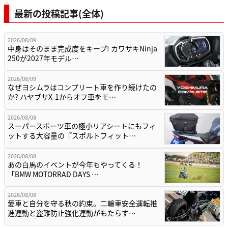
最新の投稿記事(全体)
2026/08/09
中身はそのまま完成度をキープ! カワサキNinja
250が2027年モデル…
2026/08/09
なぜヨシムラはコンプリート車を作り続けたの
か? ハヤブサX-1からオフ車をモ…
2026/08/08
スーパースポーツ車の極小リアシートにもフィ
ットする大容量の『スポルトフィット…
2026/08/08
あの白馬のイベントが今年もやってくる！
「BMW MOTORRAD DAYS …
2026/08/08
愛車と自分を守る秋の約束。二輪車安全運転推
進運動と盗難防止強化運動がもたらす…