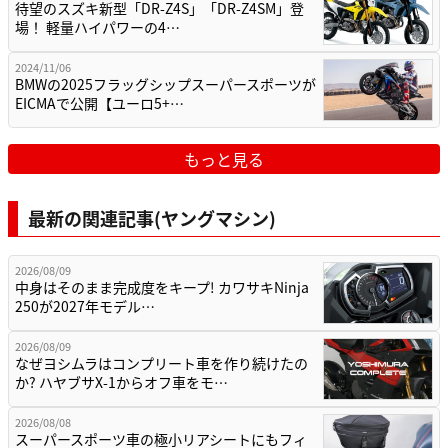
待望のスズキ新型「DR-Z4S」「DR-Z4SM」登
場！ 軽量ハイパワーの4…
2024/11/06
BMWの2025フラッグシップスーパースポーツが
EICMAで公開【ユーロ5+…
もっと見る
最新の関連記事(ヤングマシン)
2026/08/09
中身はそのまま完成度をキープ! カワサキNinja
250が2027年モデル…
2026/08/09
なぜヨシムラはコンプリート車を作り続けたの
か? ハヤブサX-1からオフ車をモ…
2026/08/08
スーパースポーツ車の極小リアシートにもフィ