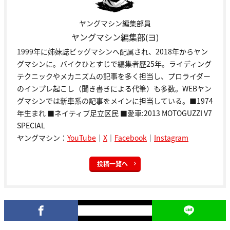
ヤングマシン編集部員
ヤングマシン編集部(ヨ)
1999年に姉妹誌ビッグマシンへ配属され、2018年からヤン
グマシンに。バイクひとすじで編集者歴25年。ライディング
テクニックやメカニズムの記事を多く担当し、プロライダー
のインプレ起こし（聞き書きによる代筆）も多数。WEBヤン
グマシンでは新車系の記事をメインに担当している。■1974
年生まれ ■ネイティブ足立区民 ■愛車:2013 MOTOGUZZI V7
SPECIAL
ヤングマシン：
YouTube
｜
X
｜
Facebook
｜
Instagram
投稿一覧へ