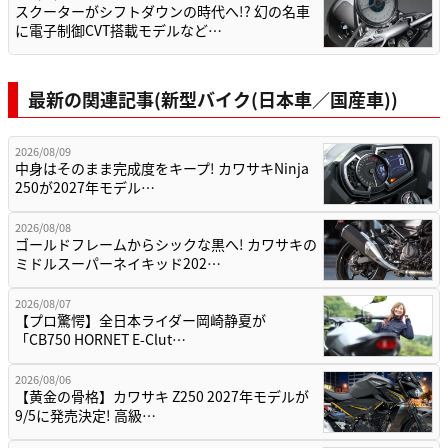
スクーターがシフトダウンの時代へ!? 幻の名車
に電子制御CVT搭載モデルなど…
最新の関連記事(新型バイク(日本車／国産車))
2026/08/09
中身はそのまま完成度をキープ! カワサキNinja
250が2027年モデル…
2026/08/08
ゴールドフレームからシックな黒へ! カワサキの
ミドルスーパーネイキッド202…
2026/08/07
【プロ驚愕】全日本ライダー岡崎静夏が
「CB750 HORNET E-Clut…
2026/08/06
【黄金の骨格】カワサキ Z250 2027年モデルが
9/5に発売決定! 高級…