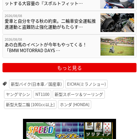
ットする大容量の『スポルトフィット…
2026/08/08
愛車と自分を守る秋の約束。二輪車安全運転推
進運動と盗難防止強化運動がもたらす…
2026/08/08
あの白馬のイベントが今年もやってくる！
「BMW MOTORRAD DAYS …
もっと見る
新型バイク(日本車／国産車)
EICMA(ミラノショー)
ヤングマシン
NT1100
新型スポーツ＆ツーリング
新型大型二輪 [1001cc以上]
ホンダ [HONDA]