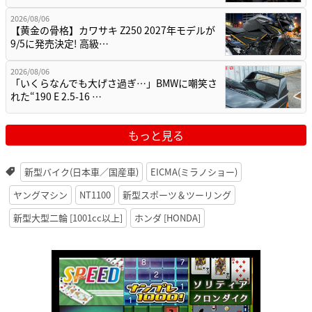
2026/08/06
【黄金の骨格】カワサキ Z250 2027年モデルが
9/5に発売決定! 高級…
2026/08/06
「いくらなんでも大げさ過ぎ…」BMWに嘲笑さ
れた“190 E 2.5-16 …
もっと見る
新型バイク(日本車／国産車)
EICMA(ミラノショー)
ヤングマシン
NT1100
新型スポーツ＆ツーリング
新型大型二輪 [1001cc以上]
ホンダ [HONDA]