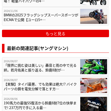
場！ 軽量ハイパワーの4…
2024/11/06
BMWの2025フラッグシップスーパースポーツが
EICMAで公開【ユーロ5+…
もっと見る
最新の関連記事(ヤングマシン)
2026/08/07
「限界に挑む姿は美しい」轟音と雨の中で光る
絆。若月佑美と振り返る、鈴鹿8耐が…
2026/08/07
【実験】タイパ最悪、でも効果は絶大!? バイク
パーツの錆を電気分解で落とす方…
2026/08/06
190馬力の最強SS復活から鈴鹿8耐7位の快挙ま
で! 237万円で手に入る最…