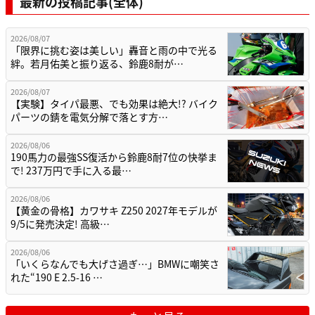
最新の投稿記事(全体)
2026/08/07
「限界に挑む姿は美しい」轟音と雨の中で光る
絆。若月佑美と振り返る、鈴鹿8耐が…
2026/08/07
【実験】タイパ最悪、でも効果は絶大!? バイク
パーツの錆を電気分解で落とす方…
2026/08/06
190馬力の最強SS復活から鈴鹿8耐7位の快挙ま
で! 237万円で手に入る最…
2026/08/06
【黄金の骨格】カワサキ Z250 2027年モデルが
9/5に発売決定! 高級…
2026/08/06
「いくらなんでも大げさ過ぎ…」BMWに嘲笑さ
れた“190 E 2.5-16 …