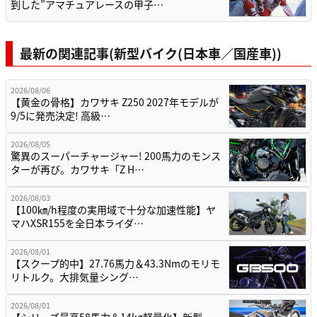
到した”アマチュアレースの甲子…
最新の関連記事(新型バイク(日本車／国産車))
2026/08/06
【黄金の骨格】カワサキ Z250 2027年モデルが
9/5に発売決定! 高級…
2026/08/05
驚異のスーパーチャージャー! 200馬力のモンス
ターが再び。カワサキ「Z H…
2026/08/03
【100㎞/h程度の実用域で十分な加速性能】ヤ
マハXSR155を全日本ライダ…
2026/08/01
【スクープ的中】27.76馬力＆43.3Nmのモリモ
リトルク。大排気量シング…
2026/08/01