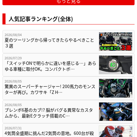
もっと見る
人気記事ランキング(全体)
2026/08/04
夏のツーリングから帰ってきたらやるべきこと
３選
2026/07/29
「スイッチONで明らかに違いを感じる…」あら
ゆる車種に取付OK。コンパクトボ…
2026/08/05
驚異のスーパーチャージャー! 200馬力のモンス
ターが再び。カワサキ「Z H…
2026/08/05
ブレンボ6基のカブ!? 脳がバグる異常なカスタ
ムから、最新Eクラッチ搭載のC…
2026/07/31
4気筒全盛期に挑んだ2気筒の意地。600台が殺