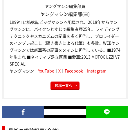
ヤングマシン編集部員
ヤングマシン編集部(ヨ)
1999年に姉妹誌ビッグマシンへ配属され、2018年からヤン
グマシンに。バイクひとすじで編集者歴25年。ライディング
テクニックやメカニズムの記事を多く担当し、プロライダー
のインプレ起こし（聞き書きによる代筆）も多数。WEBヤン
グマシンでは新車系の記事をメインに担当している。■1974
年生まれ ■ネイティブ足立区民 ■愛車:2013 MOTOGUZZI V7
SPECIAL
ヤングマシン：
YouTube
｜
X
｜
Facebook
｜
Instagram
投稿一覧へ