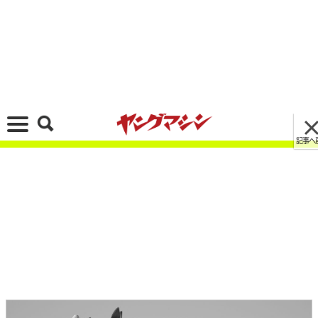
記事へ戻る
[画像 No.4/24]ホンダが新型「NT1100」を発
表！ 6軸IMU＋電子制御サスを採用、エンジン出
力や外装デザインもアップデート【海外】
2024/10/18