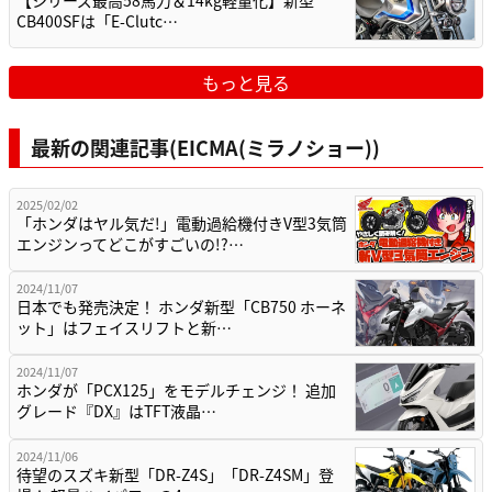
【シリーズ最高58馬力＆14kg軽量化】新型
CB400SFは「E-Clutc…
もっと見る
最新の関連記事(EICMA(ミラノショー))
2025/02/02
「ホンダはヤル気だ!」電動過給機付きV型3気筒
エンジンってどこがすごいの!?…
2024/11/07
日本でも発売決定！ ホンダ新型「CB750 ホーネ
ット」はフェイスリフトと新…
2024/11/07
ホンダが「PCX125」をモデルチェンジ！ 追加
グレード『DX』はTFT液晶…
2024/11/06
待望のスズキ新型「DR-Z4S」「DR-Z4SM」登