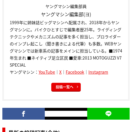
ヤングマシン編集部員
ヤングマシン編集部(ヨ)
1999年に姉妹誌ビッグマシンへ配属され、2018年からヤン
グマシンに。バイクひとすじで編集者歴25年。ライディング
テクニックやメカニズムの記事を多く担当し、プロライダー
のインプレ起こし（聞き書きによる代筆）も多数。WEBヤン
グマシンでは新車系の記事をメインに担当している。■1974
年生まれ ■ネイティブ足立区民 ■愛車:2013 MOTOGUZZI V7
SPECIAL
ヤングマシン：
YouTube
｜
X
｜
Facebook
｜
Instagram
投稿一覧へ