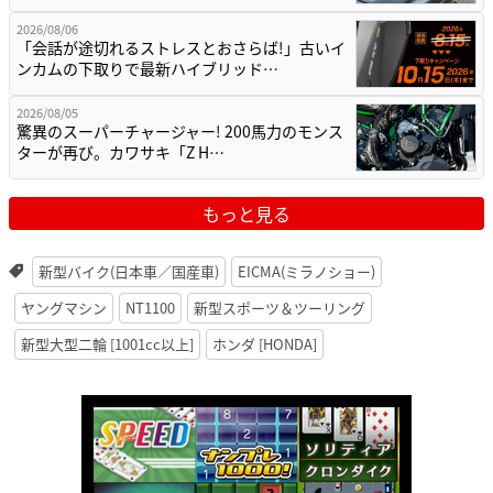
2026/08/06
「会話が途切れるストレスとおさらば!」古いイ
ンカムの下取りで最新ハイブリッド…
2026/08/05
驚異のスーパーチャージャー! 200馬力のモンス
ターが再び。カワサキ「Z H…
もっと見る
新型バイク(日本車／国産車)
EICMA(ミラノショー)
ヤングマシン
NT1100
新型スポーツ＆ツーリング
新型大型二輪 [1001cc以上]
ホンダ [HONDA]