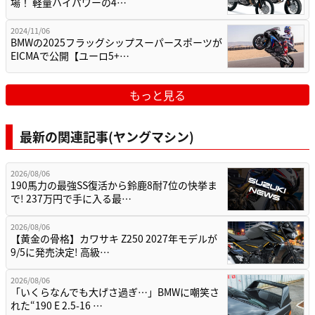
場！ 軽量ハイパワーの4…
2024/11/06
BMWの2025フラッグシップスーパースポーツが
EICMAで公開【ユーロ5+…
もっと見る
最新の関連記事(ヤングマシン)
2026/08/06
190馬力の最強SS復活から鈴鹿8耐7位の快挙ま
で! 237万円で手に入る最…
2026/08/06
【黄金の骨格】カワサキ Z250 2027年モデルが
9/5に発売決定! 高級…
2026/08/06
「いくらなんでも大げさ過ぎ…」BMWに嘲笑さ
れた“190 E 2.5-16 …