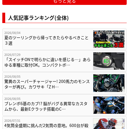
もっと見る
人気記事ランキング(全体)
2026/08/04
夏のツーリングから帰ってきたらやるべきこと
３選
2026/07/29
「スイッチONで明らかに違いを感じる…」あら
ゆる車種に取付OK。コンパクトボ…
2026/08/05
驚異のスーパーチャージャー! 200馬力のモンス
ターが再び。カワサキ「Z H…
2026/08/05
ブレンボ6基のカブ!? 脳がバグる異常なカスタ
ムから、最新Eクラッチ搭載のC…
2026/07/31
4気筒全盛期に挑んだ2気筒の意地。600台が殺