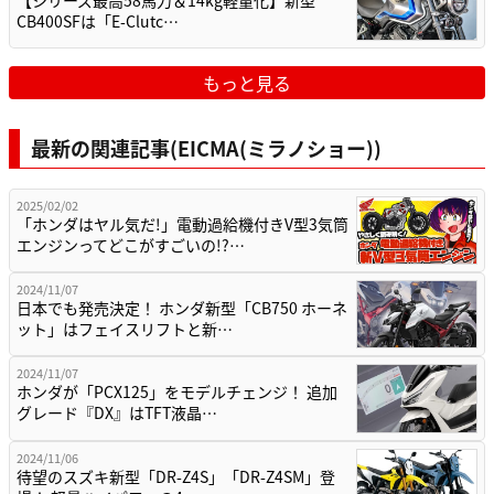
【シリーズ最高58馬力＆14kg軽量化】新型
CB400SFは「E-Clutc…
もっと見る
最新の関連記事(EICMA(ミラノショー))
2025/02/02
「ホンダはヤル気だ!」電動過給機付きV型3気筒
エンジンってどこがすごいの!?…
2024/11/07
日本でも発売決定！ ホンダ新型「CB750 ホーネ
ット」はフェイスリフトと新…
2024/11/07
ホンダが「PCX125」をモデルチェンジ！ 追加
グレード『DX』はTFT液晶…
2024/11/06
待望のスズキ新型「DR-Z4S」「DR-Z4SM」登