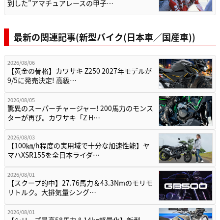
到した”アマチュアレースの甲子…
最新の関連記事(新型バイク(日本車／国産車))
2026/08/06
【黄金の骨格】カワサキ Z250 2027年モデルが
9/5に発売決定! 高級…
2026/08/05
驚異のスーパーチャージャー! 200馬力のモンス
ターが再び。カワサキ「Z H…
2026/08/03
【100㎞/h程度の実用域で十分な加速性能】ヤ
マハXSR155を全日本ライダ…
2026/08/01
【スクープ的中】27.76馬力＆43.3Nmのモリモ
リトルク。大排気量シング…
2026/08/01