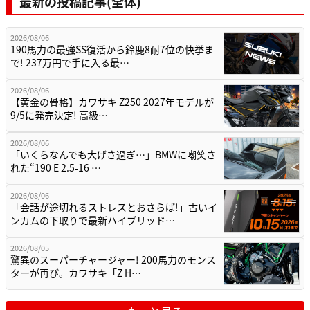
最新の投稿記事(全体)
2026/08/06
190馬力の最強SS復活から鈴鹿8耐7位の快挙ま
で! 237万円で手に入る最…
2026/08/06
【黄金の骨格】カワサキ Z250 2027年モデルが
9/5に発売決定! 高級…
2026/08/06
「いくらなんでも大げさ過ぎ…」BMWに嘲笑さ
れた“190 E 2.5-16 …
2026/08/06
「会話が途切れるストレスとおさらば!」古いイ
ンカムの下取りで最新ハイブリッド…
2026/08/05
驚異のスーパーチャージャー! 200馬力のモンス
ターが再び。カワサキ「Z H…