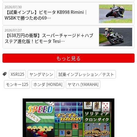
2026/07/30
【試乗インプレ】ビモータ KB998 Rimini｜
WSBKで勝つための69…
2026/07/27
【638万円の衝撃】スーパーチャージド＋ハブ
ステア進化版！ビモータ Tesi…
もっと見る
XSR125
ヤングマシン
試乗インプレッション／テスト
モンキー125
ホンダ [HONDA]
ヤマハ [YAMAHA]