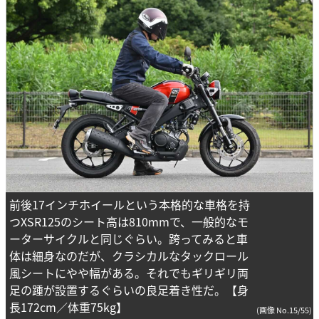
前後17インチホイールという本格的な車格を持
つXSR125のシート高は810mmで、一般的なモ
ーターサイクルと同じぐらい。跨ってみると車
体は細身なのだが、クラシカルなタックロール
風シートにやや幅がある。それでもギリギリ両
足の踵が設置するぐらいの良足着き性だ。【身
長172cm／体重75kg】
(画像 No.15/55)