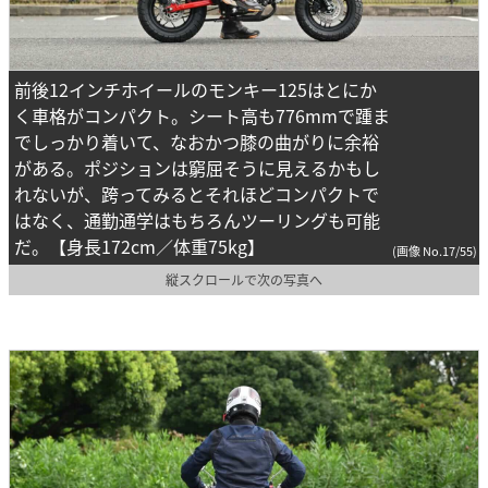
前後12インチホイールのモンキー125はとにか
く車格がコンパクト。シート高も776mmで踵ま
でしっかり着いて、なおかつ膝の曲がりに余裕
がある。ポジションは窮屈そうに見えるかもし
れないが、跨ってみるとそれほどコンパクトで
はなく、通勤通学はもちろんツーリングも可能
だ。【身長172cm／体重75kg】
(画像 No.17/55)
縦スクロールで次の写真へ