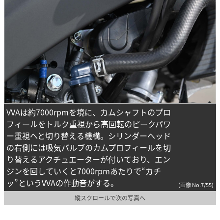
VVAは約7000rpmを境に、カムシャフトのプロ
フィールをトルク重視から高回転のピークパワ
ー重視へと切り替える機構。シリンダーヘッド
の右側には吸気バルブのカムプロフィールを切
り替えるアクチュエーターが付いており、エン
ジンを回していくと7000rpmあたりで“カチ
ッ”というVVAの作動音がする。
(画像 No.7/55)
縦スクロールで次の写真へ