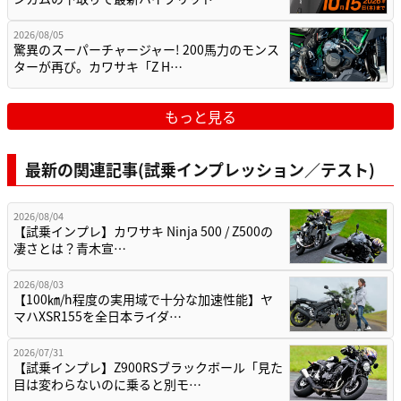
2026/08/05
驚異のスーパーチャージャー! 200馬力のモンス
ターが再び。カワサキ「Z H…
もっと見る
最新の関連記事(試乗インプレッション／テスト)
2026/08/04
【試乗インプレ】カワサキ Ninja 500 / Z500の
凄さとは？青木宣…
2026/08/03
【100㎞/h程度の実用域で十分な加速性能】ヤ
マハXSR155を全日本ライダ…
2026/07/31
【試乗インプレ】Z900RSブラックボール「見た
目は変わらないのに乗ると別モ…