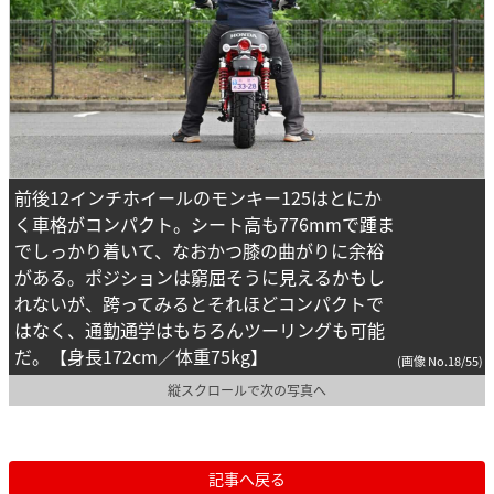
前後12インチホイールのモンキー125はとにか
く車格がコンパクト。シート高も776mmで踵ま
でしっかり着いて、なおかつ膝の曲がりに余裕
がある。ポジションは窮屈そうに見えるかもし
れないが、跨ってみるとそれほどコンパクトで
はなく、通勤通学はもちろんツーリングも可能
だ。【身長172cm／体重75kg】
(画像 No.18/55)
縦スクロールで次の写真へ
記事へ戻る