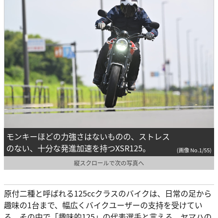
モンキーほどの力強さはないものの、ストレス
のない、十分な発進加速を持つXSR125。
(画像 No.1/55)
縦スクロールで次の写真へ
原付二種と呼ばれる125ccクラスのバイクは、日常の足から
趣味の1台まで、幅広くバイクユーザーの支持を受けてい
る。その中で「趣味的125」の代表選手と言える、ヤマハの