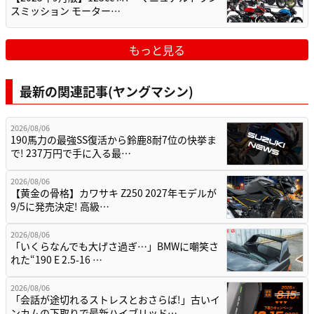
スミッション モーター…
もっと見る
最新の関連記事(ヤングマシン)
2026/08/06
190馬力の最強SS復活から鈴鹿8耐7位の快挙ま
で! 237万円で手に入る最…
2026/08/06
【黄金の骨格】カワサキ Z250 2027年モデルが
9/5に発売決定! 高級…
2026/08/06
「いくらなんでも大げさ過ぎ…」BMWに嘲笑さ
れた“190 E 2.5-16 …
2026/08/06
「会話が途切れるストレスとおさらば!」古いイ
ンカムの下取りで最新ハイブリッド…