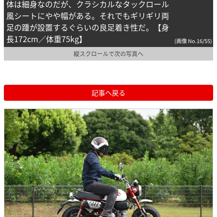
体は細身なのだが、クラシカルなタックロール
風シートにやや幅がある。それでもギリギリ両
足の踵が設置するぐらいの良足着き性だ。【身
長172cm／体重75kg】
(画像 No.16/55)
縦スクロールで次の写真へ
記事へ戻る