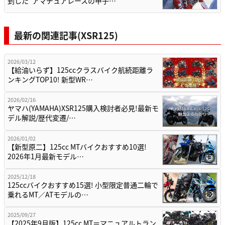
到した”アマチュアレースの甲子…
最新の関連記事(XSR125)
2026/03/12
【給油いらず】125ccクラスバイク航続距離ラ
ンキングTOP10! 新型WR…
2026/02/16
ヤマハ(YAMAHA)XSR125購入検討者必見!最新モ
デル解説/歴代変遷/…
2026/01/02
【新型原二】125cc MTバイクおすすめ10選!
2026年1月最新モデル…
2025/12/18
125ccバイクおすすめ15選! 小型限定普通二輪で
乗れるMT／ATモデルの…
2025/09/27
【2025年9月版】125cc MT＝マニュアルトラン