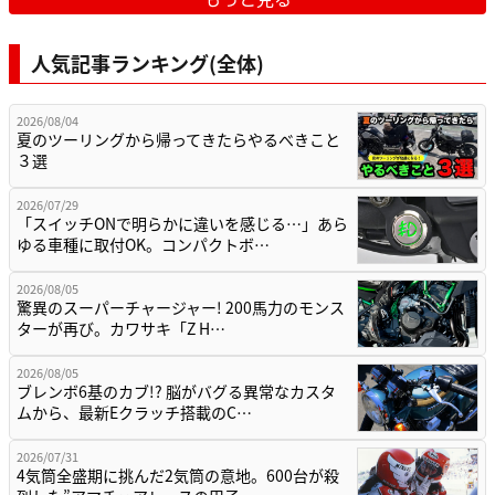
人気記事ランキング(全体)
2026/08/04
夏のツーリングから帰ってきたらやるべきこと
３選
2026/07/29
「スイッチONで明らかに違いを感じる…」あら
ゆる車種に取付OK。コンパクトボ…
2026/08/05
驚異のスーパーチャージャー! 200馬力のモンス
ターが再び。カワサキ「Z H…
2026/08/05
ブレンボ6基のカブ!? 脳がバグる異常なカスタ
ムから、最新Eクラッチ搭載のC…
2026/07/31
4気筒全盛期に挑んだ2気筒の意地。600台が殺