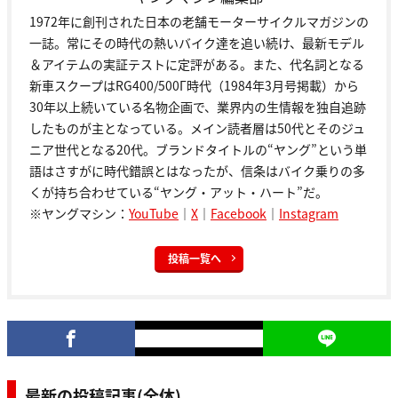
1972年に創刊された日本の老舗モーターサイクルマガジンの
一誌。常にその時代の熱いバイク達を追い続け、最新モデル
＆アイテムの実証テストに定評がある。また、代名詞となる
新車スクープはRG400/500Γ時代（1984年3月号掲載）から
30年以上続いている名物企画で、業界内の生情報を独自追跡
したものが主となっている。メイン読者層は50代とそのジュ
ニア世代となる20代。ブランドタイトルの“ヤング”という単
語はさすがに時代錯誤とはなったが、信条はバイク乗りの多
くが持ち合わせている“ヤング・アット・ハート”だ。
※ヤングマシン：
YouTube
｜
X
｜
Facebook
｜
Instagram
投稿一覧へ
最新の投稿記事(全体)