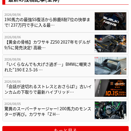
2026/08/06
190馬力の最強SS復活から鈴鹿8耐7位の快挙ま
で! 237万円で手に入る最…
2026/08/06
【黄金の骨格】カワサキ Z250 2027年モデルが
9/5に発売決定! 高級…
2026/08/06
「いくらなんでも大げさ過ぎ…」BMWに嘲笑さ
れた“190 E 2.5-16 …
2026/08/06
「会話が途切れるストレスとおさらば!」古いイ
ンカムの下取りで最新ハイブリッド…
2026/08/05
驚異のスーパーチャージャー! 200馬力のモンス
ターが再び。カワサキ「Z H…
もっと見る