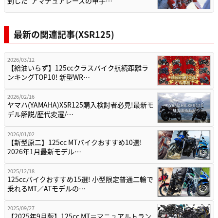
到した”アマチュアレースの甲子…
最新の関連記事(XSR125)
2026/03/12
【給油いらず】125ccクラスバイク航続距離ラ
ンキングTOP10! 新型WR…
2026/02/16
ヤマハ(YAMAHA)XSR125購入検討者必見!最新モ
デル解説/歴代変遷/…
2026/01/02
【新型原二】125cc MTバイクおすすめ10選!
2026年1月最新モデル…
2025/12/18
125ccバイクおすすめ15選! 小型限定普通二輪で
乗れるMT／ATモデルの…
2025/09/27
【2025年9月版】125cc MT＝マニュアルトラン