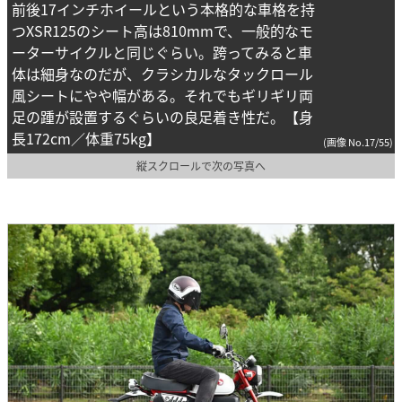
前後17インチホイールという本格的な車格を持
つXSR125のシート高は810mmで、一般的なモ
ーターサイクルと同じぐらい。跨ってみると車
体は細身なのだが、クラシカルなタックロール
風シートにやや幅がある。それでもギリギリ両
足の踵が設置するぐらいの良足着き性だ。【身
長172cm／体重75kg】
(画像 No.17/55)
縦スクロールで次の写真へ