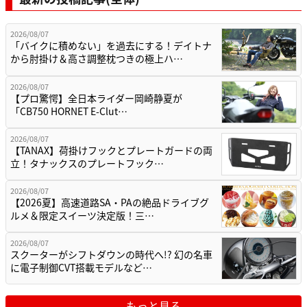
2026/08/07
「バイクに積めない」を過去にする！デイトナ
から肘掛け＆高さ調整枕つきの極上ハ…
2026/08/07
【プロ驚愕】全日本ライダー岡崎静夏が
「CB750 HORNET E-Clut…
2026/08/07
【TANAX】荷掛けフックとプレートガードの両
立！タナックスのプレートフック…
2026/08/07
【2026夏】高速道路SA・PAの絶品ドライブグ
ルメ＆限定スイーツ決定版！三…
2026/08/07
スクーターがシフトダウンの時代へ!? 幻の名車
に電子制御CVT搭載モデルなど…
もっと見る