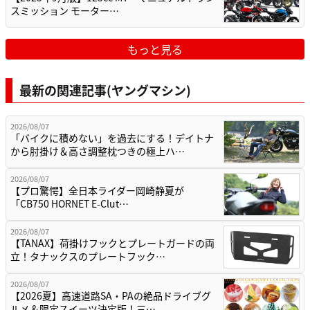
スミッション モーター…
もっと見る
最新の関連記事(ヤングマシン)
2026/08/07
「バイクに積めない」を過去にする！デイトナ
から肘掛け＆高さ調整枕つきの極上ハ…
2026/08/07
【プロ驚愕】全日本ライダー岡崎静夏が
「CB750 HORNET E-Clut…
2026/08/07
【TANAX】荷掛けフックとプレートガードの両
立！タナックスのプレートフック…
2026/08/07
【2026夏】高速道路SA・PAの絶品ドライブグ
ルメ＆限定スイーツ決定版！三…