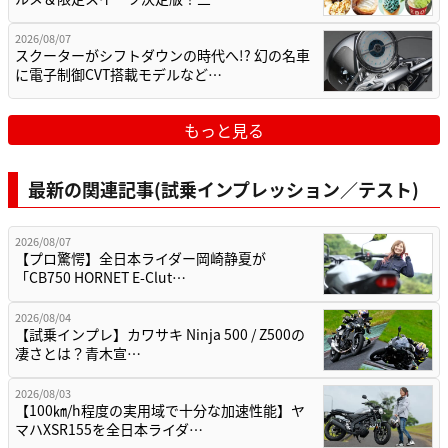
2026/08/07
スクーターがシフトダウンの時代へ!? 幻の名車
に電子制御CVT搭載モデルなど…
もっと見る
最新の関連記事(試乗インプレッション／テスト)
2026/08/07
【プロ驚愕】全日本ライダー岡崎静夏が
「CB750 HORNET E-Clut…
2026/08/04
【試乗インプレ】カワサキ Ninja 500 / Z500の
凄さとは？青木宣…
2026/08/03
【100㎞/h程度の実用域で十分な加速性能】ヤ
マハXSR155を全日本ライダ…