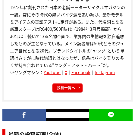
1972年に創刊された日本の老舗モーターサイクルマガジンの
一誌。常にその時代の熱いバイク達を追い続け、最新モデル
＆アイテムの実証テストに定評がある。また、代名詞となる
新車スクープはRG400/500Γ時代（1984年3月号掲載）から
30年以上続いている名物企画で、業界内の生情報を独自追跡
したものが主となっている。メイン読者層は50代とそのジュ
ニア世代となる20代。ブランドタイトルの“ヤング”という単
語はさすがに時代錯誤とはなったが、信条はバイク乗りの多
くが持ち合わせている“ヤング・アット・ハート”だ。
※ヤングマシン：
YouTube
｜
X
｜
Facebook
｜
Instagram
投稿一覧へ
最新の投稿記事(全体)