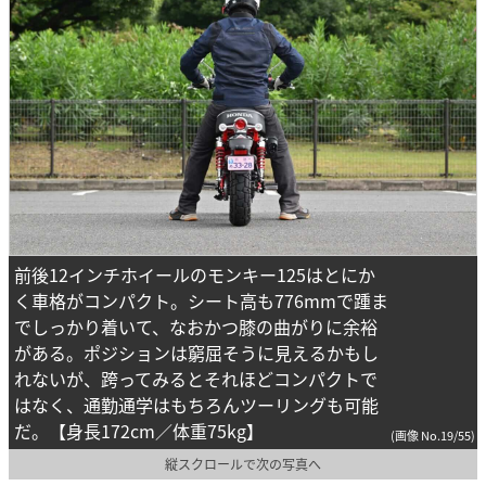
前後12インチホイールのモンキー125はとにか
く車格がコンパクト。シート高も776mmで踵ま
でしっかり着いて、なおかつ膝の曲がりに余裕
がある。ポジションは窮屈そうに見えるかもし
れないが、跨ってみるとそれほどコンパクトで
はなく、通勤通学はもちろんツーリングも可能
だ。【身長172cm／体重75kg】
(画像 No.19/55)
縦スクロールで次の写真へ