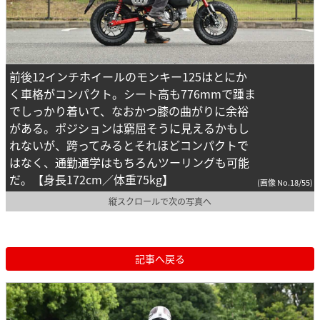
前後12インチホイールのモンキー125はとにか
く車格がコンパクト。シート高も776mmで踵ま
でしっかり着いて、なおかつ膝の曲がりに余裕
がある。ポジションは窮屈そうに見えるかもし
れないが、跨ってみるとそれほどコンパクトで
はなく、通勤通学はもちろんツーリングも可能
だ。【身長172cm／体重75kg】
(画像 No.18/55)
縦スクロールで次の写真へ
記事へ戻る