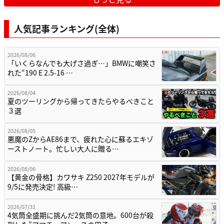
人気記事ランキング(全体)
2026/08/06
「いくらなんでも大げさ過ぎ…」BMWに嘲笑さ
れた“190 E 2.5-16 …
2026/08/04
夏のツーリングから帰ってきたらやるべきこと
３選
2026/08/05
悪魔のZからAE86まで、疲れた心に蘇るエキゾ
ーストノート。忙しい大人に贈る…
2026/08/06
【黄金の骨格】カワサキ Z250 2027年モデルが
9/5に発売決定! 高級…
2026/07/31
4気筒全盛期に挑んだ2気筒の意地。600台が殺