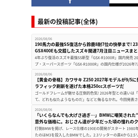
最新の投稿記事(全体)
2026/08/06
190馬力の最強SS復活から鈴鹿8耐7位の快挙まで! 
GSX400Eも交錯したスズキ関連7月注目ニュースま
4年ぶり復活のスズキ最強SS新型「GSX-R1000R」国内発売
プ・スーパースポーツ「GSX-R1000R」の国内仕様が2026年7
2026/08/06
【黄金の骨格】カワサキ Z250 2027年モデルが9/
ラフィック刷新を遂げた本格250ccスポーツだ
ゴールドフレームが魅せる圧倒的色気! 2026年型との違いは「
て、どれも似たようなものだ」などと侮るなかれ。今回発表されたカ
2026/08/06
「いくらなんでも大げさ過ぎ…」BMWに嘲笑された“190
意外な価格に。おじさん達が少年だった頃の憧れの
打倒BMWを掲げ、レース仕様の190Eの開発がスタート 19
たのはM3を投入したBMWでした。2.3リッターの直4から2.