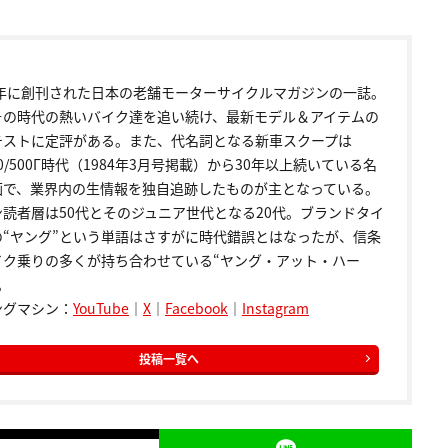
72年に創刊された日本の老舗モーターサイクルマガジンの一誌。
その時代の熱いバイク達を追い続け、最新モデル＆アイテムの
テストに定評がある。また、代名詞となる新車スクープは
00/500Γ時代（1984年3月号掲載）から30年以上続いている名
画で、業界内の生情報を独自追跡したものが主となっている。
ン読者層は50代とそのジュニア世代となる20代。ブランドタイ
の“ヤング”という単語はさすがに時代錯誤とはなったが、信条
イク乗りの多くが持ち合わせている“ヤング・アット・ハー
。
ングマシン：
YouTube
｜
X
｜
Facebook
｜
Instagram
投稿一覧へ