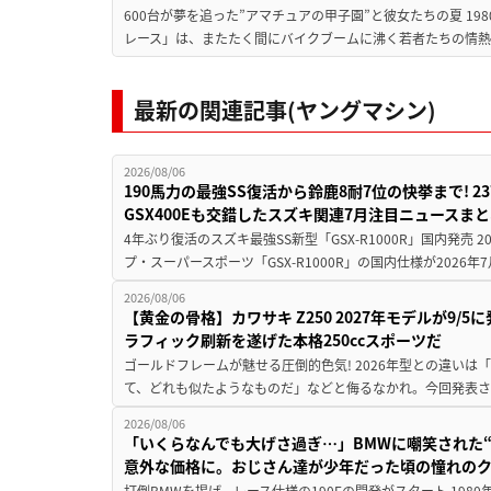
600台が夢を追った”アマチュアの甲子園”と彼女たちの夏 19
レース」は、またたく間にバイクブームに沸く若者たちの情熱の
最新の関連記事(ヤングマシン)
2026/08/06
190馬力の最強SS復活から鈴鹿8耐7位の快挙まで! 
GSX400Eも交錯したスズキ関連7月注目ニュースま
4年ぶり復活のスズキ最強SS新型「GSX-R1000R」国内発売
プ・スーパースポーツ「GSX-R1000R」の国内仕様が2026年7
2026/08/06
【黄金の骨格】カワサキ Z250 2027年モデルが9/
ラフィック刷新を遂げた本格250ccスポーツだ
ゴールドフレームが魅せる圧倒的色気! 2026年型との違いは「
て、どれも似たようなものだ」などと侮るなかれ。今回発表されたカ
2026/08/06
「いくらなんでも大げさ過ぎ…」BMWに嘲笑された“190
意外な価格に。おじさん達が少年だった頃の憧れの
打倒BMWを掲げ、レース仕様の190Eの開発がスタート 19