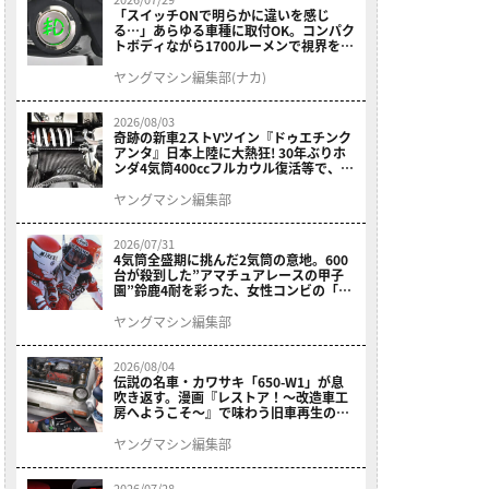
「スイッチONで明らかに違いを感じ
る…」あらゆる車種に取付OK。コンパク
トボディながら1700ルーメンで視界を確
保する［デイトナ・LEDフォグランプユ
ニット プレシャスレイ スモール］
ヤングマシン編集部(ナカ)
2026/08/03
奇跡の新車2ストVツイン『ドゥエチンク
アンタ』日本上陸に大熱狂! 30年ぶりホ
ンダ4気筒400ccフルカウル復活等で、ロ
マン溢れる1ヶ月に【7月ホットなバイク
ニュース振り返り】
ヤングマシン編集部
2026/07/31
4気筒全盛期に挑んだ2気筒の意地。600
台が殺到した”アマチュアレースの甲子
園”鈴鹿4耐を彩った、女性コンビの「ス
ズキGSX400E」が特別展示開始
ヤングマシン編集部
2026/08/04
伝説の名車・カワサキ「650-W1」が息
吹き返す。漫画『レストア！～改造車工
房へようこそ～』で味わう旧車再生のロ
マン
ヤングマシン編集部
2026/07/28