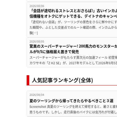
2026/08/06
「会話が途切れるストレスとおさらば!」古いインカ
信機種をオトクにゲットできる、デイトナのキャン
「途切れない会話」が、ツーリングの景色をさらに鮮やかにす
た瞬間や、ふとした交差点でのルート確認の際、インカムか
験[…]
2026/08/05
驚異のスーパーチャージャー! 200馬力のモンスターが再
ルが9/5に価格据え置きで発売
スーパーチャージャーがもたらす異次元の加速フィール 初登
カワサキの「Z H2 SE」が、2027年モデルとして2026年9月
人気記事ランキング(全体)
2026/08/04
夏のツーリングから帰ってきたらやるべきこと３選
Screenshot 真夏のツーリングを終えて帰宅すると、暑さ
思うものです。しかし、走行直後のバイクには虫汚れが付着し