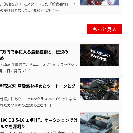
80（昭和55）年にスタートした「鈴鹿4耐ロード
受け皿となった。1980年代後半[…]
もっと見る
237万円で手に入る最新技術と、伝説の
とめ
 2022年の生産終了から4年、スズキのフラッグシッ
月17日に発売さ[…]
5に発売決定! 高級感を極めたツートーンとグ
骨格」にあり! 「250ccクラスのネイキッドなん
ワサキのZ250の2027[…]
 E 2.5-16 エボⅡ”。オークションでは
クルマを深堀り
80年代、ハコ車のレースでヨーロッパを席巻してい