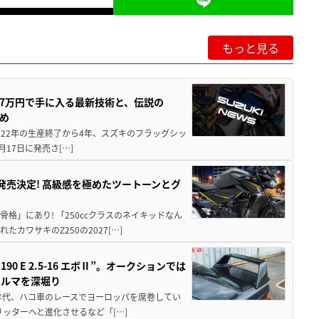
もっと見る
237万円で手に入る最新技術と、伝説の
とめ
 2022年の生産終了から4年、スズキのフラッグシッ
月17日に発売さ[…]
5に発売決定! 高級感を極めたツートーンとグ
骨格」にあり! 「250ccクラスのネイキッドなん
ワサキのZ250の2027[…]
 E 2.5-16 エボⅡ”。オークションでは
クルマを深堀り
80年代、ハコ車のレースでヨーロッパを席巻してい
5リッターへと進化させるなど「[…]