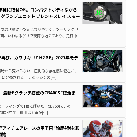
車種に取付OK。コンパクトボディながら
ォグランプユニット プレシャスレイ スモー
大気の状態が不安定になりやすく、ツーリング中
大雨、いわゆるゲリラ豪雨も増えており、走行中
び。カワサキ「Z H2 SE」2027年モデ
場時から変わらない、圧倒的な存在感は健在だ。
5日に発売される。 このマシンの[…]
最新Eクラッチ搭載のCB400SF復活ま
ミーティングで1位に輝いた、CB750Fourの
期間4年半、費用は実車が[…]
た”アマチュアレースの甲子園”鈴鹿4耐を彩
開始