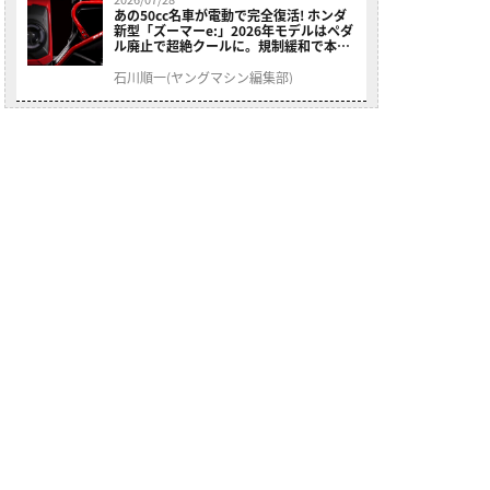
あの50cc名車が電動で完全復活! ホンダ
新型「ズーマーe:」2026年モデルはペダ
ル廃止で超絶クールに。規制緩和で本来
の姿へ【海外】
石川順一(ヤングマシン編集部)