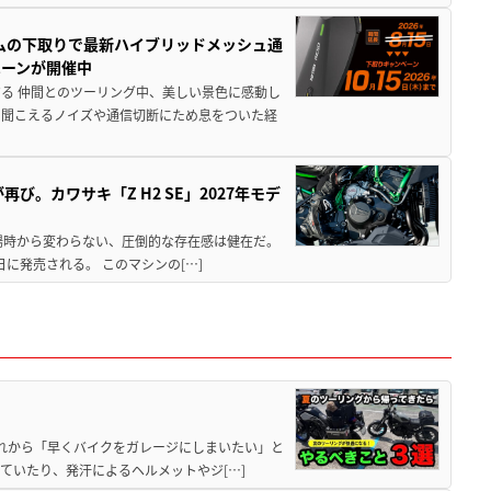
ムの下取りで最新ハイブリッドメッシュ通
ペーンが開催中
る 仲間とのツーリング中、美しい景色に感動し
ら聞こえるノイズや通信切断にため息をついた経
び。カワサキ「Z H2 SE」2027年モデ
場時から変わらない、圧倒的な存在感は健在だ。
5日に発売される。 このマシンの[…]
と疲れから「早くバイクをガレージにしまいたい」と
ていたり、発汗によるヘルメットやジ[…]