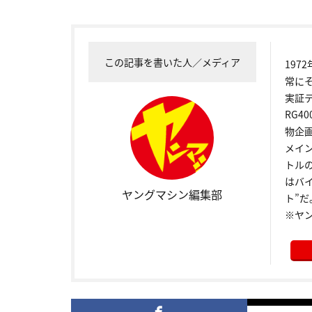
この記事を書いた人／メディア
19
常に
実証
RG4
物企
メイ
トル
はバ
ヤングマシン編集部
ト”だ
※ヤ