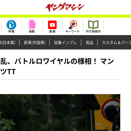
[日本車]
新車[外国車]
試乗インプレ
用品
カスタム＆パー
百花繚乱、バトルロワイヤルの様相！ マン
ツTT