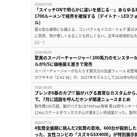
2026/07/29
「スイッチONで明らかに違いを感じる…」あらゆる
1700ルーメンで視界を確保する［デイトナ・LEDフ
ル］
夏の急な豪雨にも備える、コンパクトなイエローフォグ 夏は
に突然、雨が激しくなることも珍しくない。近年は局地的な
に[…]
2026/08/05
驚異のスーパーチャージャー! 200馬力のモンスターが再
ルが9/5に価格据え置きで発売
スーパーチャージャーがもたらす異次元の加速フィール 初登
カワサキの「Z H2 SE」が、2027年モデルとして2026年9月
2026/08/05
ブレンボ6基のカブ!? 脳がバグる異常なカスタムから、
で。7月に話題を呼んだホンダ関連ニュースまとめ
製作費230万超、脳がバグるCB750Four再現 第18回モンキー
124ccスケールダウンカスタムが凄まじい完成度だった。製作
2026/07/31
4気筒全盛期に挑んだ2気筒の意地。600台が殺到し
った、女性コンビの「スズキGSX400E」が特別展示