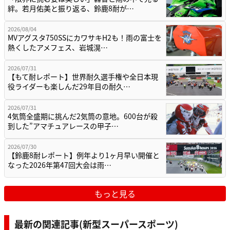
絆。若月佑美と振り返る、鈴鹿8耐が…
2026/08/04
MVアグスタ750SSにカワサキH2も！雨の富士を
熱くしたアメフェス、岩城滉…
2026/07/31
【もて耐レポート】世界耐久選手権や全日本現
役ライダーも楽しんだ29年目の耐久…
2026/07/31
4気筒全盛期に挑んだ2気筒の意地。600台が殺
到した”アマチュアレースの甲子…
2026/07/30
【鈴鹿8耐レポート】例年より1ヶ月早い開催と
なった2026年第47回大会は雨…
もっと見る
最新の関連記事(新型スーパースポーツ)