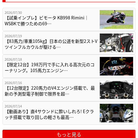
2026/07/30
【試乗インプレ】ビモータ KB998 Rimini｜
WSBKで勝つための69…
2026/07/19
【83馬力/車重105kg】日本の公道を新型2ストV
ツインフルカウルが駆ける…
2026/07/18
【限定12台】198万円で手に入れる高次元のコ
ーナリング。105馬力エンジン…
2026/07/16
【12台限定】220馬力のV4エンジン搭載で、最
新の予測型電子制御で限界を超…
2026/07/14
【動画あり】直4サウンドに酔いしれろ! Eクラ
ッチ搭載で取り回しの軽さも最高…
もっと見る