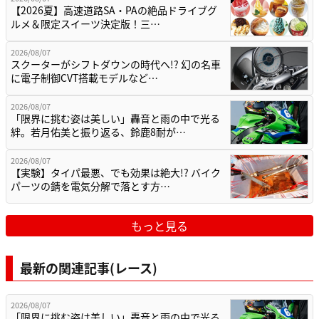
【2026夏】高速道路SA・PAの絶品ドライブグ
ルメ＆限定スイーツ決定版！三…
2026/08/07
スクーターがシフトダウンの時代へ!? 幻の名車
に電子制御CVT搭載モデルなど…
2026/08/07
「限界に挑む姿は美しい」轟音と雨の中で光る
絆。若月佑美と振り返る、鈴鹿8耐が…
2026/08/07
【実験】タイパ最悪、でも効果は絶大!? バイク
パーツの錆を電気分解で落とす方…
もっと見る
最新の関連記事(レース)
2026/08/07
「限界に挑む姿は美しい」轟音と雨の中で光る