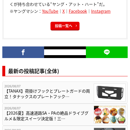
くが持ち合わせている“ヤング・アット・ハート”だ。
※ヤングマシン：
YouTube
｜
X
｜
Facebook
｜
Instagram
投稿一覧へ
最新の投稿記事(全体)
2026/08/07
【TANAX】荷掛けフックとプレートガードの両
立！タナックスのプレートフック…
2026/08/07
【2026夏】高速道路SA・PAの絶品ドライブグ
ルメ＆限定スイーツ決定版！三…