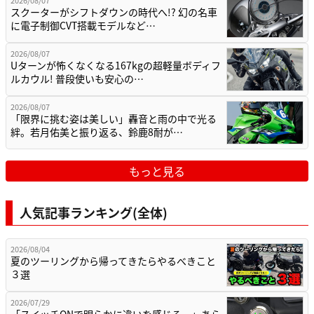
2026/08/07
スクーターがシフトダウンの時代へ!? 幻の名車
に電子制御CVT搭載モデルなど…
2026/08/07
Uターンが怖くなくなる167kgの超軽量ボディフ
ルカウル! 普段使いも安心の…
2026/08/07
「限界に挑む姿は美しい」轟音と雨の中で光る
絆。若月佑美と振り返る、鈴鹿8耐が…
もっと見る
人気記事ランキング(全体)
2026/08/04
夏のツーリングから帰ってきたらやるべきこと
３選
2026/07/29