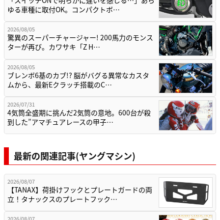
「スイッチONで明らかに違いを感じる…」あら
ゆる車種に取付OK。コンパクトボ…
2026/08/05
驚異のスーパーチャージャー! 200馬力のモンス
ターが再び。カワサキ「Z H…
2026/08/05
ブレンボ6基のカブ!? 脳がバグる異常なカスタ
ムから、最新Eクラッチ搭載のC…
2026/07/31
4気筒全盛期に挑んだ2気筒の意地。600台が殺
到した”アマチュアレースの甲子…
最新の関連記事(ヤングマシン)
2026/08/07
【TANAX】荷掛けフックとプレートガードの両
立！タナックスのプレートフック…
2026/08/07