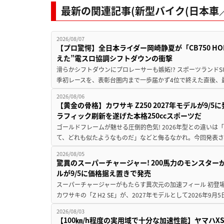
最新の関連記事(新型バイク(日本車／
2026/08/07
【プロ驚愕】全日本ライダー岡崎静夏が「CB750 HORNE
えた”電スロ協調シフトダウンの衝撃
滑らかシフトダウンにプロレーサーも嫉妬!? スポーツランド
季初レースを、表彰台圏内まで一歩届かず4位で終えた直後、最新モデ
2026/08/06
【黄金の骨格】カワサキ Z250 2027年モデルが9/
ラフィック刷新を遂げた本格250ccスポーツだ
ゴールドフレームが魅せる圧倒的色気! 2026年型との違いは「
て、どれも似たようなものだ」などと侮るなかれ。今回発表されたカ
2026/08/05
驚異のスーパーチャージャー! 200馬力のモンスターが再
ルが9/5に価格据え置きで発売
スーパーチャージャーがもたらす異次元の加速フィール 初登
カワサキの「Z H2 SE」が、2027年モデルとして2026年9月
2026/08/03
【100㎞/h程度の実用域で十分な加速性能】ヤマハX