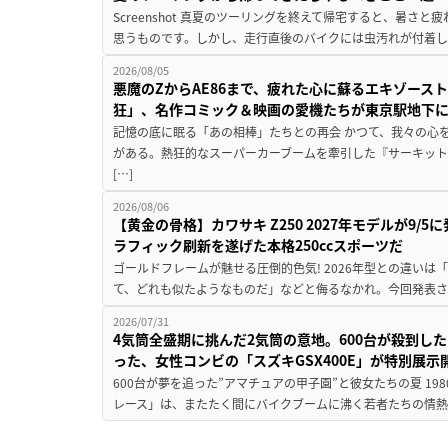
Screenshot 真夏のツーリングを終えて帰宅すると、暑さ
思うものです。しかし、走行直後のバイクには虫汚れが付着し
2026/08/05
悪魔のZからAE86まで、疲れた心に蘇るエキゾース
狂」、名作コミック＆映画の愛機たちが東京駅地下
記憶の底に眠る「あの相棒」たちとの再会 かつて、我々の心
がある。熱狂的なスーパーカーブームを牽引した『サーキット
[…]
2026/08/06
【黄金の骨格】カワサキ Z250 2027年モデルが9/
ラフィック刷新を遂げた本格250ccスポーツだ
ゴールドフレームが魅せる圧倒的色気! 2026年型との違いは「
て、どれも似たようなものだ」などと侮るなかれ。今回発表されたカ
2026/07/31
4気筒全盛期に挑んだ2気筒の意地。600台が殺到し
った、女性コンビの「スズキGSX400E」が特別展示
600台が夢を追った”アマチュアの甲子園”と彼女たちの夏 19
レース」は、またたく間にバイクブームに沸く若者たちの情熱の