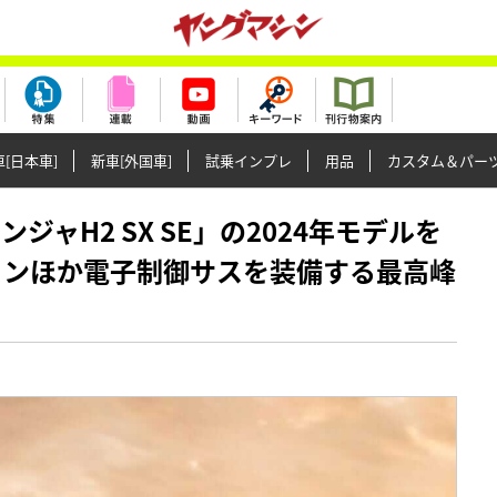
[日本車]
新車[外国車]
試乗インプレ
用品
カスタム＆パー
ニンジャH2 SX SE」の2024年モデルを
ルコンほか電子制御サスを装備する最高峰