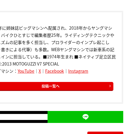
9年に姉妹誌ビッグマシンへ配属され、2018年からヤングマシ
。バイクひとすじで編集者歴25年。ライディングテクニックや
ニズムの記事を多く担当し、プロライダーのインプレ起こし
き書きによる代筆）も多数。WEBヤングマシンでは新車系の記
インに担当している。■1974年生まれ ■ネイティブ足立区民
2013 MOTOGUZZI V7 SPECIAL
グマシン：
YouTube
｜
X
｜
Facebook
｜
Instagram
投稿一覧へ