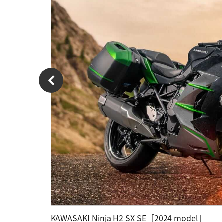
KAWASAKI Ninja H2 SX SE［2024 model］