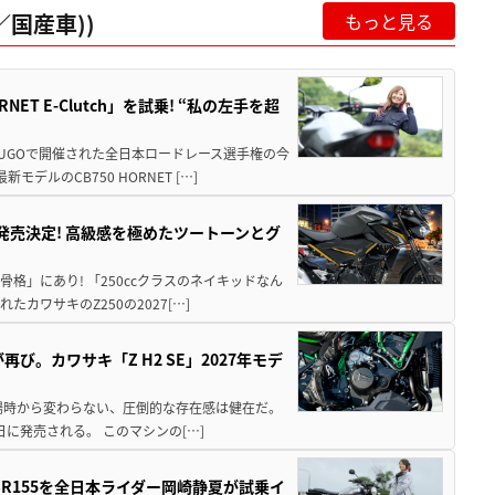
国産車))
もっと見る
T E-Clutch」を試乗! “私の左手を超
SUGOで開催された全日本ロードレース選手権の今
ルのCB750 HORNET […]
5に発売決定! 高級感を極めたツートーンとグ
骨格」にあり! 「250ccクラスのネイキッドなん
ワサキのZ250の2027[…]
び。カワサキ「Z H2 SE」2027年モデ
場時から変わらない、圧倒的な存在感は健在だ。
5日に発売される。 このマシンの[…]
SR155を全日本ライダー岡崎静夏が試乗イ