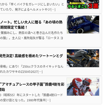
と疲れから「早くバイクをガレージにしまいたい」と
ていたり、発汗によるヘルメットやジ[…]
トノート。忙しい大人に贈る「あの頃の熱
に期間限定で集結！
を鷲掴みにし、熱狂の渦へと巻き込んだ名作たち
の狼』。主人公・風吹裕矢が駆る「ロータス ヨ
5に発売決定! 高級感を極めたツートーンとグ
骨格」にあり! 「250ccクラスのネイキッドなん
ワサキのZ250の2027[…]
た”アマチュアレースの甲子園”鈴鹿4耐を彩
開始
80（昭和55）年にスタートした「鈴鹿4耐ロード
受け皿となった。1980年代後半[…]