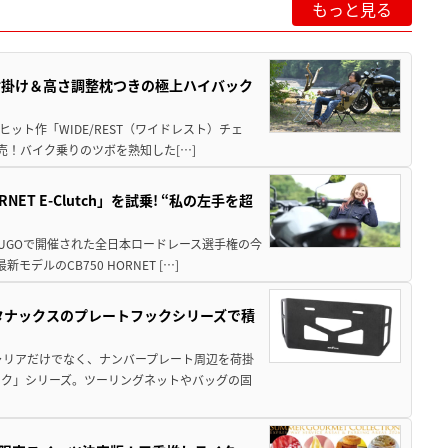
もっと見る
肘掛け＆高さ調整枕つきの極上ハイバック
ット作「WIDE/REST（ワイドレスト）チェ
発売！バイク乗りのツボを熟知した[…]
T E-Clutch」を試乗! “私の左手を超
SUGOで開催された全日本ロードレース選手権の今
ルのCB750 HORNET […]
！タナックスのプレートフックシリーズで積
ャリアだけでなく、ナンバープレート周辺を荷掛
ック」シリーズ。ツーリングネットやバッグの固