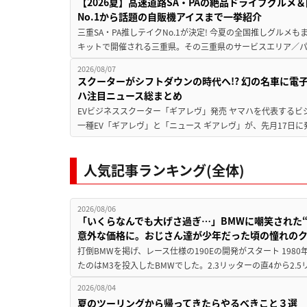
【2026夏】高速道路SA・PAの絶品ドライブグル
No.1から話題の自販機アイスまで一挙紹介
三重SA・PA推しテイクNo.1が決定! 今夏の全国推しグルメ
キットで開催される三重県。その三重県のサービスエリア／パ
2026/08/07
スクーターがシフトダウンの時代へ!? 幻の名車に電
ハ注目ニュース総まとめ
EVビジネススクーター「ギアレヴ」発売 ヤマハを代表するビ
一種EV「ギアレヴ」と「ニュース ギアレヴ」が、先月17日に
人気記事ランキング(全体)
2026/08/06
「いくらなんでも大げさ過ぎ…」BMWに嘲笑された“190
意外な価格に。おじさん達が少年だった頃の憧れの
打倒BMWを掲げ、レース仕様の190Eの開発がスタート 19
たのはM3を投入したBMWでした。2.3リッターの直4から2.
2026/08/04
夏のツーリングから帰ってきたらやるべきこと３選