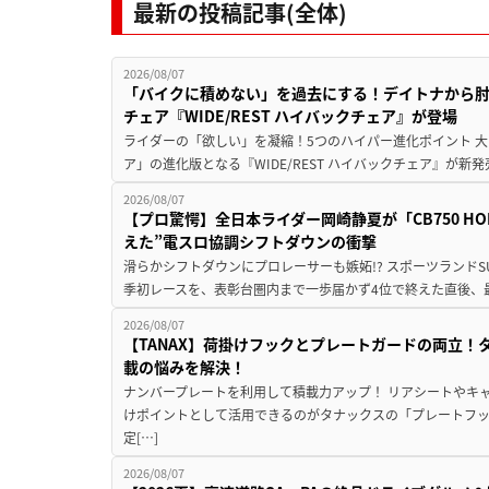
最新の投稿記事(全体)
2026/08/07
「バイクに積めない」を過去にする！デイトナから
チェア『WIDE/REST ハイバックチェア』が登場
ライダーの「欲しい」を凝縮！5つのハイパー進化ポイント 大ヒ
ア」の進化版となる『WIDE/REST ハイバックチェア』が新
2026/08/07
【プロ驚愕】全日本ライダー岡崎静夏が「CB750 HORNE
えた”電スロ協調シフトダウンの衝撃
滑らかシフトダウンにプロレーサーも嫉妬!? スポーツランド
季初レースを、表彰台圏内まで一歩届かず4位で終えた直後、最新モデ
2026/08/07
【TANAX】荷掛けフックとプレートガードの両立
載の悩みを解決！
ナンバープレートを利用して積載力アップ！ リアシートやキ
けポイントとして活用できるのがタナックスの「プレートフ
定[…]
2026/08/07