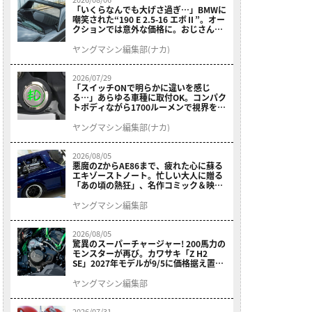
「いくらなんでも大げさ過ぎ…」BMWに
嘲笑された“190 E 2.5-16 エボⅡ”。オー
クションでは意外な価格に。おじさん達
が少年だった頃の憧れのクルマを深堀り
ヤングマシン編集部(ナカ)
2026/07/29
「スイッチONで明らかに違いを感じ
る…」あらゆる車種に取付OK。コンパク
トボディながら1700ルーメンで視界を確
保する［デイトナ・LEDフォグランプユ
ニット プレシャスレイ スモール］
ヤングマシン編集部(ナカ)
2026/08/05
悪魔のZからAE86まで、疲れた心に蘇る
エキゾーストノート。忙しい大人に贈る
「あの頃の熱狂」、名作コミック＆映画
の愛機たちが東京駅地下に期間限定で集
結！
ヤングマシン編集部
2026/08/05
驚異のスーパーチャージャー! 200馬力の
モンスターが再び。カワサキ「Z H2
SE」2027年モデルが9/5に価格据え置き
で発売
ヤングマシン編集部
2026/07/31