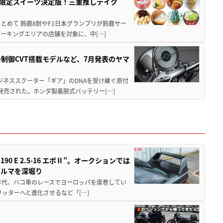
メ＆限定スイーツ決定版！三重推しテイク
もまとめて 鈴鹿8耐やF1日本グランプリが鈴鹿サー
ーキングエリアの店舗を対象に、中[…]
子制御CVT搭載モデルなど、7月発表のヤマ
ジネススクーター「ギア」のDNAを受け継ぐ原付
発売された。ホンダ製着脱式バッテリー[…]
 E 2.5-16 エボⅡ”。オークションでは
クルマを深堀り
80年代、ハコ車のレースでヨーロッパを席巻してい
5リッターへと進化させるなど「[…]