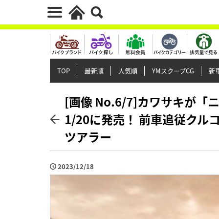
TOP
最新順
人気順
YMスクープCG
新車
[画像 No.6/7]カワサキが「
1/20に発売！ 前車追従ク
ツアラー
2023/12/18