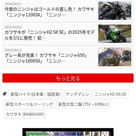
2025/09/17
今度のニンジャはゴールドの差し色！ カワサキ
「ニンジャ1100SX」「ニンジ…
2025/02/03
カワサキが「ニンジャH2 SX SE」の2025年モデ
ルを3/1に発売！ 前…
2023/08/13
グレー系が充実！ カワサキ「ニンジャ650」
「ニンジャ1000SX」「ニンジ…
もっと見る
新型バイク(日本車／国産車)
ヤングマシン
ニンジャH2 SX/SE
新型スポーツ＆ツーリング
新型大型二輪 [751〜1000cc]
カワサキ [KAWASAKI]