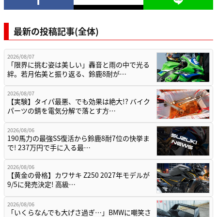
最新の投稿記事(全体)
2026/08/07
「限界に挑む姿は美しい」轟音と雨の中で光る
絆。若月佑美と振り返る、鈴鹿8耐が…
2026/08/07
【実験】タイパ最悪、でも効果は絶大!? バイク
パーツの錆を電気分解で落とす方…
2026/08/06
190馬力の最強SS復活から鈴鹿8耐7位の快挙ま
で! 237万円で手に入る最…
2026/08/06
【黄金の骨格】カワサキ Z250 2027年モデルが
9/5に発売決定! 高級…
2026/08/06
「いくらなんでも大げさ過ぎ…」BMWに嘲笑さ