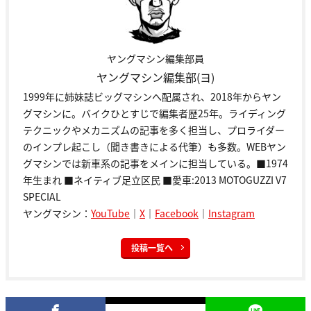
ヤングマシン編集部員
ヤングマシン編集部(ヨ)
1999年に姉妹誌ビッグマシンへ配属され、2018年からヤン
グマシンに。バイクひとすじで編集者歴25年。ライディング
テクニックやメカニズムの記事を多く担当し、プロライダー
のインプレ起こし（聞き書きによる代筆）も多数。WEBヤン
グマシンでは新車系の記事をメインに担当している。■1974
年生まれ ■ネイティブ足立区民 ■愛車:2013 MOTOGUZZI V7
SPECIAL
ヤングマシン：
YouTube
｜
X
｜
Facebook
｜
Instagram
投稿一覧へ