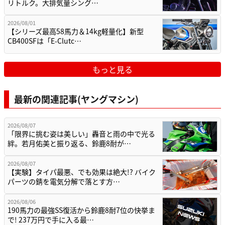
リトルク。大排気量シング…
2026/08/01
【シリーズ最高58馬力＆14kg軽量化】新型
CB400SFは「E-Clutc…
もっと見る
最新の関連記事(ヤングマシン)
2026/08/07
「限界に挑む姿は美しい」轟音と雨の中で光る
絆。若月佑美と振り返る、鈴鹿8耐が…
2026/08/07
【実験】タイパ最悪、でも効果は絶大!? バイク
パーツの錆を電気分解で落とす方…
2026/08/06
190馬力の最強SS復活から鈴鹿8耐7位の快挙ま
で! 237万円で手に入る最…