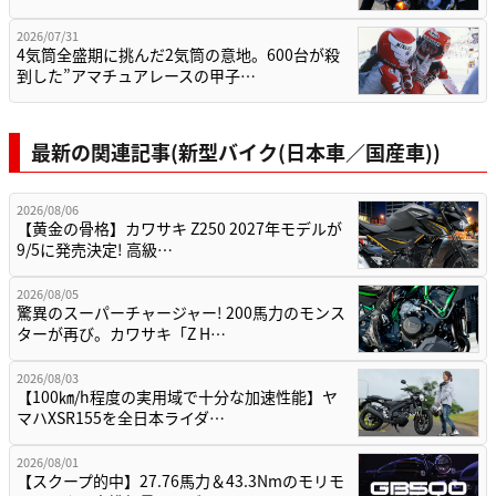
2026/07/31
4気筒全盛期に挑んだ2気筒の意地。600台が殺
到した”アマチュアレースの甲子…
最新の関連記事(新型バイク(日本車／国産車))
2026/08/06
【黄金の骨格】カワサキ Z250 2027年モデルが
9/5に発売決定! 高級…
2026/08/05
驚異のスーパーチャージャー! 200馬力のモンス
ターが再び。カワサキ「Z H…
2026/08/03
【100㎞/h程度の実用域で十分な加速性能】ヤ
マハXSR155を全日本ライダ…
2026/08/01
【スクープ的中】27.76馬力＆43.3Nmのモリモ