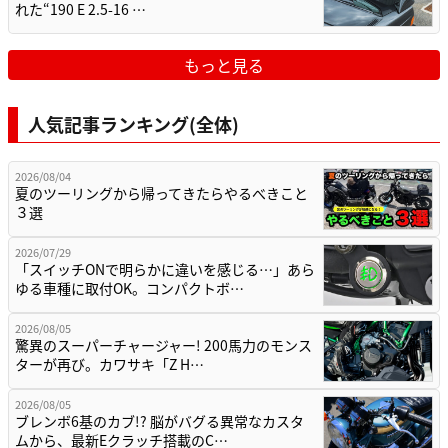
れた“190 E 2.5-16 …
もっと見る
人気記事ランキング(全体)
2026/08/04
夏のツーリングから帰ってきたらやるべきこと
３選
2026/07/29
「スイッチONで明らかに違いを感じる…」あら
ゆる車種に取付OK。コンパクトボ…
2026/08/05
驚異のスーパーチャージャー! 200馬力のモンス
ターが再び。カワサキ「Z H…
2026/08/05
ブレンボ6基のカブ!? 脳がバグる異常なカスタ
ムから、最新Eクラッチ搭載のC…