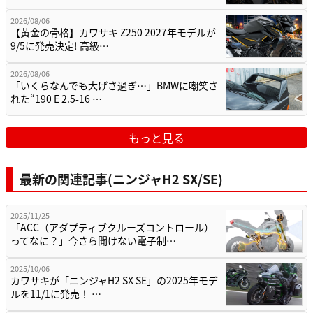
2026/08/06
【黄金の骨格】カワサキ Z250 2027年モデルが
9/5に発売決定! 高級…
2026/08/06
「いくらなんでも大げさ過ぎ…」BMWに嘲笑さ
れた“190 E 2.5-16 …
もっと見る
最新の関連記事(ニンジャH2 SX/SE)
2025/11/25
「ACC（アダプティブクルーズコントロール）
ってなに？」今さら聞けない電子制…
2025/10/06
カワサキが「ニンジャH2 SX SE」の2025年モデ
ルを11/1に発売！ …