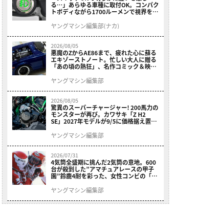
る…」あらゆる車種に取付OK。コンパク
トボディながら1700ルーメンで視界を確
保する［デイトナ・LEDフォグランプユ
ニット プレシャスレイ スモール］
ヤングマシン編集部(ナカ)
2026/08/05
悪魔のZからAE86まで、疲れた心に蘇る
エキゾーストノート。忙しい大人に贈る
「あの頃の熱狂」、名作コミック＆映画
の愛機たちが東京駅地下に期間限定で集
結！
ヤングマシン編集部
2026/08/05
驚異のスーパーチャージャー! 200馬力の
モンスターが再び。カワサキ「Z H2
SE」2027年モデルが9/5に価格据え置き
で発売
ヤングマシン編集部
2026/07/31
4気筒全盛期に挑んだ2気筒の意地。600
台が殺到した”アマチュアレースの甲子
園”鈴鹿4耐を彩った、女性コンビの「ス
ズキGSX400E」が特別展示開始
ヤングマシン編集部