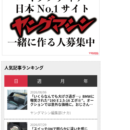
人気記事ランキング
日
週
月
年
2026/08/06
「いくらなんでも大げさ過ぎ…」BMWに
嘲笑された“190 E 2.5-16 エボⅡ”。オー
クションでは意外な価格に。おじさん達
が少年だった頃の憧れのクルマを深堀り
ヤングマシン編集部(ナカ)
2026/07/29
「スイッチONで明らかに違いを感じ