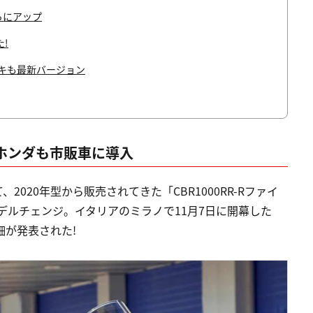
らにアップ
!
キも最新バージョン
をホンダも市販車に導入
020年型から販売されてきた「CBR1000RR-Rファイ
モデルチェンジ。イタリアのミラノで11月7日に開幕した
細が発表された!