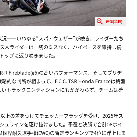
画像(11枚)
況――いわゆる“スパ・ウェザー”が続き、ライダーたち
ンス人ライダーは一切のミスなく、ハイペースを維持し続
びトップに返り咲きました。
-R Fireblade(#5)の高いパフォーマンス、そしてブリヂ
が相まって、F.C.C. TSR Honda Franceは終盤
しいトラックコンディションにもかかわらず、チームは確
以上の差をつけてチェッカーフラッグを受け、2025年ス
シュラインを駆け抜けました。予選と決勝で合計58ポイ
ceは、FIM世界耐久選手権(EWC)の暫定ランキングで4位に浮上しま