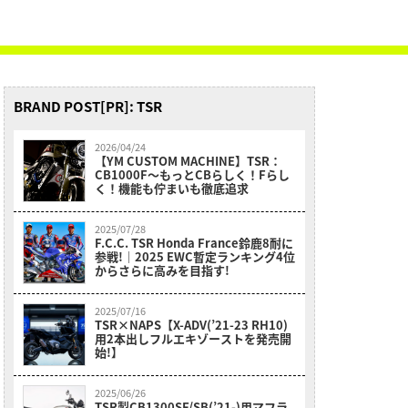
BRAND POST[PR]: TSR
2026/04/24
【YM CUSTOM MACHINE】TSR：
CB1000F〜もっとCBらしく！Fらし
く！機能も佇まいも徹底追求
2025/07/28
F.C.C. TSR Honda France鈴鹿8耐に
参戦!｜2025 EWC暫定ランキング4位
からさらに高みを目指す!
2025/07/16
TSR×NAPS【X-ADV(’21-23 RH10)
用2本出しフルエキゾーストを発売開
始!】
2025/06/26
TSR製CB1300SF/SB(’21-)用マフラ