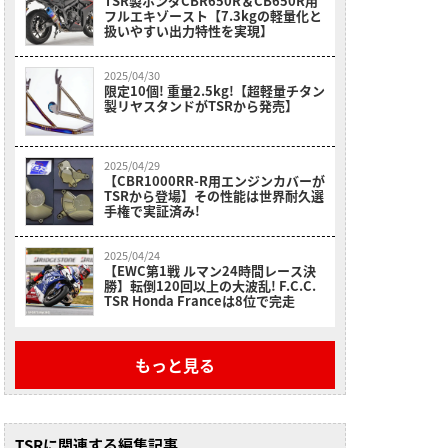
TSR製ホンダCBR650R＆CB650R用
フルエキゾースト【7.3kgの軽量化と
扱いやすい出力特性を実現】
2025/04/30
限定10個! 重量2.5kg!【超軽量チタン
製リヤスタンドがTSRから発売】
2025/04/29
【CBR1000RR-R用エンジンカバーが
TSRから登場】その性能は世界耐久選
手権で実証済み!
2025/04/24
【EWC第1戦 ルマン24時間レース決
勝】転倒120回以上の大波乱! F.C.C.
TSR Honda Franceは8位で完走
もっと見る
TSRに関連する編集記事