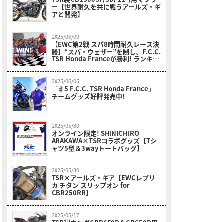
ー【世界耐久を共に戦うアールズ・ギ
アと開発】
2025/06/09
【EWC第2戦 スパ8時間耐久レース決
勝】“スパ・ウェザー”を制し、F.C.C.
TSR Honda Franceが勝利! ランキン
グ4位に浮上!
2025/06/05
「♯5 F.C.C. TSR Honda France」
チームグッズ好評発売中!
2025/05/30
オンライン限定! SHINICHIRO
ARAKAWA×TSRコラボグッズ【Tシ
ャツ5型＆3wayトートバッグ】
2025/05/30
TSR×アールズ・ギア【EWCレプリ
カ チタン スリップオン for
CBR250RR】
2025/05/17