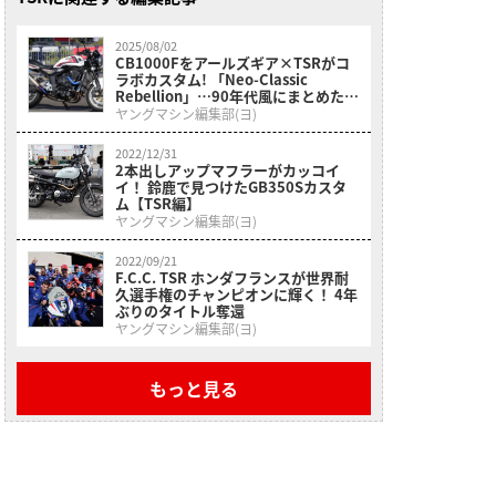
2025/08/02
CB1000Fをアールズギア×TSRがコ
ラボカスタム! 「Neo-Classic
Rebellion」…90年代風にまとめたセ
パハン仕様が熱い!
ヤングマシン編集部(ヨ)
2022/12/31
2本出しアップマフラーがカッコイ
イ！ 鈴鹿で見つけたGB350Sカスタ
ム【TSR編】
ヤングマシン編集部(ヨ)
2022/09/21
F.C.C. TSR ホンダフランスが世界耐
久選手権のチャンピオンに輝く！ 4年
ぶりのタイトル奪還
ヤングマシン編集部(ヨ)
もっと見る