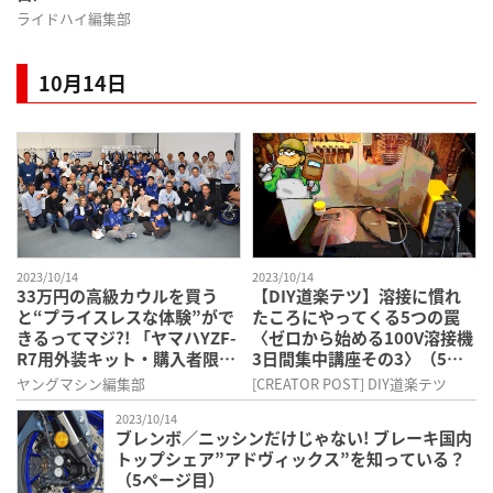
ライドハイ編集部
10月14日
2023/10/14
2023/10/14
33万円の高級カウルを買う
【DIY道楽テツ】溶接に慣れ
と“プライスレスな体験”がで
たころにやってくる5つの罠
きるってマジ?! 「ヤマハYZF-
〈ゼロから始める100V溶接機
R7用外装キット・購入者限定
3日間集中講座その3〉（5ペ
イベント」に潜入取材!!（5ペ
ージ目）
ヤングマシン編集部
[CREATOR POST] DIY道楽テツ
ージ目）
2023/10/14
ブレンボ／ニッシンだけじゃない! ブレーキ国内
トップシェア”アドヴィックス”を知っている？
（5ページ目）