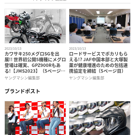
2023/10/13
2023/10/13
カワサキ250メグロSGを出
ロードサービスでポカリもら
展!! 世界初公開5機種にメグロ
える!? JAF中国本部と大塚製
登場は確実、GPZ900Rもあ
薬が健康増進のための包括連
る!【JMS2023】（5ページ
携協定を締結（5ページ目）
目）
ヤングマシン編集部
ヤングマシン編集部
ブランドポスト