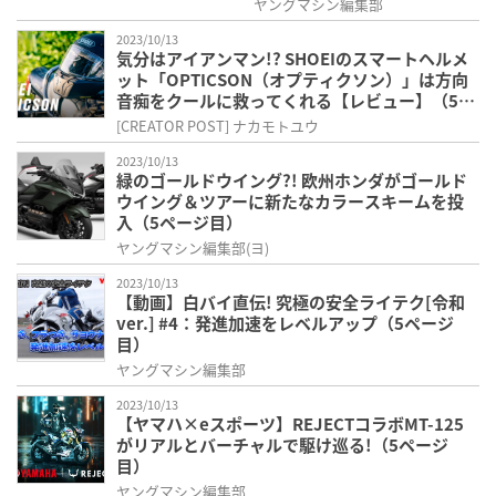
ヤングマシン編集部
2023/10/13
気分はアイアンマン!? SHOEIのスマートヘルメ
ット「OPTICSON（オプティクソン）」は方向
音痴をクールに救ってくれる【レビュー】（5ペ
ージ目）
[CREATOR POST] ナカモトユウ
2023/10/13
緑のゴールドウイング?! 欧州ホンダがゴールド
ウイング＆ツアーに新たなカラースキームを投
入（5ページ目）
ヤングマシン編集部(ヨ)
2023/10/13
【動画】白バイ直伝! 究極の安全ライテク[令和
ver.] #4：発進加速をレベルアップ（5ページ
目）
ヤングマシン編集部
2023/10/13
【ヤマハ×eスポーツ】REJECTコラボMT-125
がリアルとバーチャルで駆け巡る!（5ページ
目）
ヤングマシン編集部