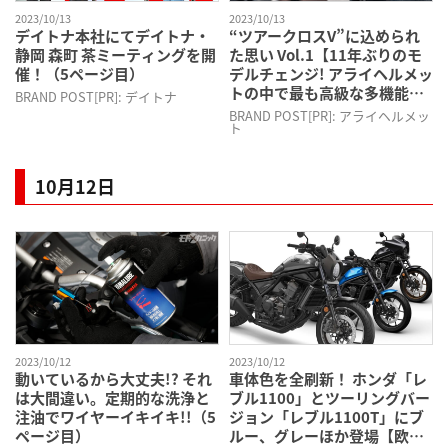
2023/10/13
2023/10/13
デイトナ本社にてデイトナ・
“ツアークロスV”に込められ
静岡 森町 茶ミーティングを開
た思い Vol.1【11年ぶりのモ
催！（5ページ目）
デルチェンジ! アライヘルメッ
トの中で最も高級な多機能ヘ
BRAND POST[PR]: デイトナ
ルメットに!】（5ページ目）
BRAND POST[PR]: アライヘルメッ
ト
10月12日
2023/10/12
2023/10/12
動いているから大丈夫!? それ
車体色を全刷新！ ホンダ「レ
は大間違い。定期的な洗浄と
ブル1100」とツーリングバー
注油でワイヤーイキイキ!!（5
ジョン「レブル1100T」にブ
ページ目）
ルー、グレーほか登場【欧