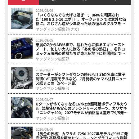
2026/08/06
「いくらなんでも大げさ過ぎ…」BMWに嘲笑され
た“190 E 2.5-16 エボⅡ”。オークションでは意外な価
格に。おじさん達が少年だった頃の憧れのクルマを深
堀り（5ページ目）
ヤングマシン編集部(ナカ)
2026/08/05
悪魔のZからAE86まで、疲れた心に蘇るエキゾースト
ノート。忙しい大人に贈る「あの頃の熱狂」、名作コ
ミック＆映画の愛機たちが東京駅地下に期間限定で集
結！（5ページ目）
ヤングマシン編集部
2026/08/07
スクーターがシフトダウンの時代へ!? 幻の名車に電子
制御CVT搭載モデルなど、7月発表のヤマハ注目ニュー
ス総まとめ（5ページ目）
ヤングマシン編集部
2026/08/07
Uターンが怖くなくなる167kgの超軽量ボディフルカウ
ル! 普段使いも安心のフレンドリースポーツ、カワサキ
「ニンジャ400」2027モデルが価格据え置きで9/5発売
（5ページ目）
ヤングマシン編集部
2026/08/06
【黄金の骨格】カワサキ Z250 2027年モデルが9/5に発
売決定! 高級感を極めたツートーンとグラフィック刷新