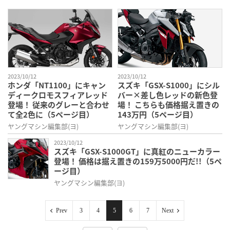
2023/10/12
2023/10/12
ホンダ「NT1100」にキャン
スズキ「GSX-S1000」にシル
ディークロモスフィアレッド
バー×差し色レッドの新色登
登場！ 従来のグレーと合わせ
場！ こちらも価格据え置きの
て全2色に（5ページ目）
143万円（5ページ目）
ヤングマシン編集部(ヨ)
ヤングマシン編集部(ヨ)
2023/10/12
スズキ「GSX-S1000GT」に真紅のニューカラー
登場！ 価格は据え置きの159万5000円だ!!（5ペ
ージ目）
ヤングマシン編集部(ヨ)
Prev
3
4
5
6
7
Next