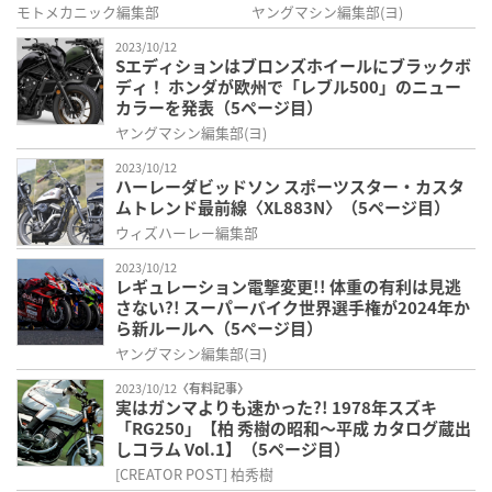
州】（5ページ目）
モトメカニック編集部
ヤングマシン編集部(ヨ)
2023/10/12
Sエディションはブロンズホイールにブラックボ
ディ！ ホンダが欧州で「レブル500」のニュー
カラーを発表（5ページ目）
ヤングマシン編集部(ヨ)
2023/10/12
ハーレーダビッドソン スポーツスター・カスタ
ムトレンド最前線〈XL883N〉（5ページ目）
ウィズハーレー編集部
2023/10/12
レギュレーション電撃変更!! 体重の有利は見逃
さない?! スーパーバイク世界選手権が2024年か
ら新ルールへ（5ページ目）
ヤングマシン編集部(ヨ)
2023/10/12
〈有料記事〉
実はガンマよりも速かった?! 1978年スズキ
「RG250」【柏 秀樹の昭和～平成 カタログ蔵出
しコラム Vol.1】（5ページ目）
[CREATOR POST] 柏秀樹