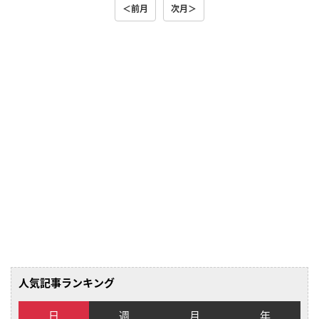
＜前月
次月＞
人気記事ランキング
日
週
月
年