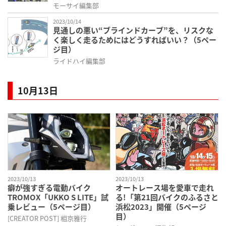
モーサイ編集部
2023/10/14
見通しの悪い“ブラインドカーブ”を、リスクな
く楽しく走るためにはどうすればいい？（5ペー
ジ目）
ライドハイ編集部
10月13日
2023/10/13
2023/10/13
癖が強すぎる電動バイク
オートレース場を愛車で走れ
TROMOX「UKKO S LITE」試
る!「第21回バイクのふるさと
乗レビュー（5ページ目）
浜松2023」開催（5ページ
目）
[CREATOR POST] 相京雅行