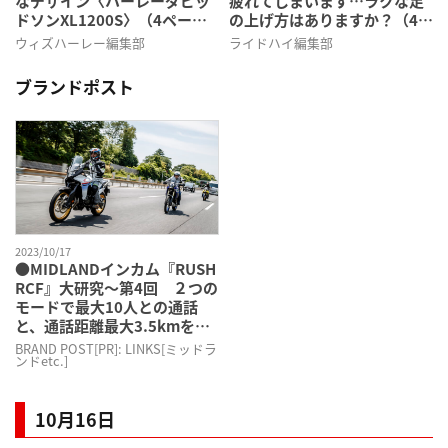
なデザイン〈ハーレーダビッ
疲れてしまいます…ラクな足
ドソンXL1200S〉（4ページ
の上げ方はありますか？（4ペ
目）
ージ目）
ウィズハーレー編集部
ライドハイ編集部
ブランドポスト
2023/10/17
●MIDLANDインカム『RUSH
RCF』大研究〜第4回 ２つの
モードで最大10人との通話
と、通話距離最大3.5kmを実
現！（4ページ目）
BRAND POST[PR]: LINKS[ミッドラ
ンドetc.]
10月16日