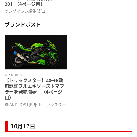
20】（4ページ目）
ヤングマシン編集部(ヨ)
ブランドポスト
2023/10/18
【トリックスター】ZX-4R政
府認証フルエキゾーストマフ
ラーを発売開始！（4ページ
目）
BRAND POST[PR]: トリックスター
10月17日