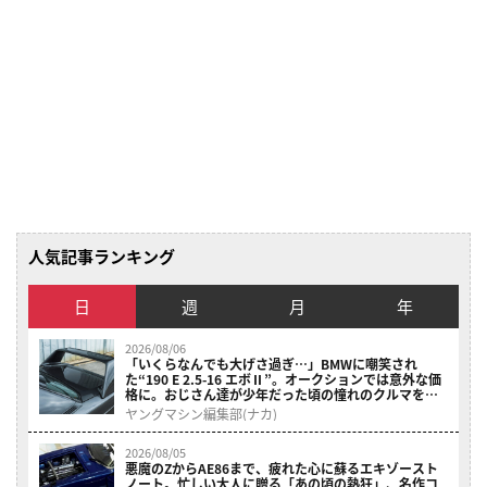
人気記事ランキング
日
週
月
年
2026/08/06
「いくらなんでも大げさ過ぎ…」BMWに嘲笑され
た“190 E 2.5-16 エボⅡ”。オークションでは意外な価
格に。おじさん達が少年だった頃の憧れのクルマを深
堀り（4ページ目）
ヤングマシン編集部(ナカ)
2026/08/05
悪魔のZからAE86まで、疲れた心に蘇るエキゾースト
ノート。忙しい大人に贈る「あの頃の熱狂」、名作コ