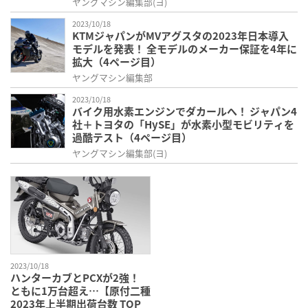
ヤングマシン編集部(ヨ)
2023/10/18
KTMジャパンがMVアグスタの2023年日本導入
モデルを発表！ 全モデルのメーカー保証を4年に
拡大（4ページ目）
ヤングマシン編集部
2023/10/18
バイク用水素エンジンでダカールへ！ ジャパン4
社＋トヨタの「HySE」が水素小型モビリティを
過酷テスト（4ページ目）
ヤングマシン編集部(ヨ)
2023/10/18
ハンターカブとPCXが2強！
ともに1万台超え…【原付二種
2023年上半期出荷台数 TOP