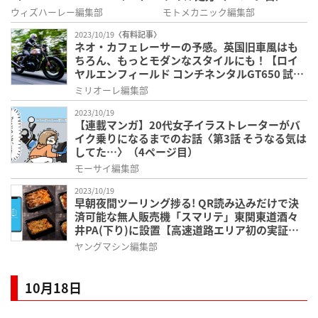
ページ目）
ウィズハーレー編集部
モトメカニック編集部
2023/10/19
〈有料記事〉
ネオ・カフェレーサーの予感。英国旧車風はも
ちろん、もっとモダンなスタイルにも！【ロイ
ヤルエンフィールド コンチネンタルGT650 試
乗】（4ページ目）
ミリオーレ編集部
2023/10/19
【連載マンガ】20代女子イラストレーターがバ
イク乗りになるまでのお話〈第3話 そうなる気は
してた…〉（4ページ目）
モーサイ編集部
2023/10/19
早朝夜間ツーリング捗る! QR読み込みだけで決
済可能な無人販売機「スマリテ」東関東道酒々
井PA(下り)に設置【高速道路エリア初の実証実
験】（4ページ目）
ヤングマシン編集部
10月18日