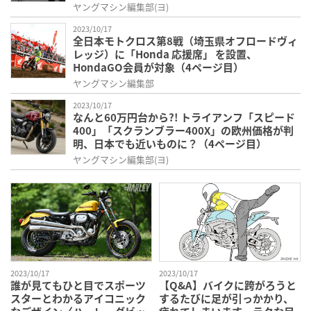
目）
ヤングマシン編集部(ヨ)
2023/10/17
全日本モトクロス第8戦（埼玉県オフロードヴィ
レッジ）に「Honda 応援席」 を設置、
HondaGO会員が対象（4ページ目）
ヤングマシン編集部
2023/10/17
なんと60万円台から?! トライアンフ「スピード
400」「スクランブラー400X」の欧州価格が判
明、日本でも近いものに？（4ページ目）
ヤングマシン編集部(ヨ)
2023/10/17
2023/10/17
誰が見てもひと目でスポーツ
【Q&A】バイクに跨がろうと
スターとわかるアイコニック
するたびに足が引っかかり、