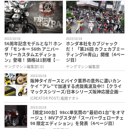
2023/10/18
2023/10/18
56周年記念モデルとな?! ホン
ホンダ本社をカブジャック
ダ「モンキー 56th アニバー
だ！ 「第26回 カフェカブミー
サリーカスタムエディショ
ティングin青山」開催（4ペー
ン」登場！ 価格は1割増【海
ジ目）
外】（4ページ目）
ヤングマシン編集部(ヨ)
ヤングマシン編集部
2023/10/18
阪神タイガースとバイク業界の意外に濃いカン
ケイ “アレ”で加速する虎旋風波及中!!【クライ
マックスシリーズ/日本シリーズ阪神応援企画】
（4ページ目）
[CREATOR POST] 風間ナオト
2023/10/18
【限定300台】98cc単気筒の“最初の1台”をオマ
ージュ！ MVアグスタが「スーパーヴェローチェ
98 限定エディション」を発表（4ページ目）