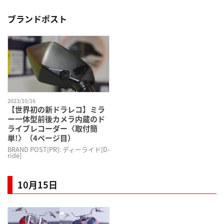
ブランドポスト
2023/10/16
【世界初の新ドラレコ】ミラ
ー一体型前後カメラ内蔵のド
ライブレコーダー〈取付簡
単!〉（4ページ目）
BRAND POST[PR]: ディーライド[D-
ride]
10月15日