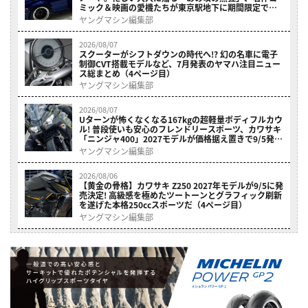
ミック＆映画の愛機たちが東京駅地下に期間限定で集
結！（4ページ目）
ヤングマシン編集部
2026/08/07
スクーターがシフトダウンの時代へ!? 幻の名車に電子
制御CVT搭載モデルなど、7月発表のヤマハ注目ニュー
ス総まとめ（4ページ目）
ヤングマシン編集部
2026/08/07
Uターンが怖くなくなる167kgの超軽量ボディフルカウ
ル! 普段使いも安心のフレンドリースポーツ、カワサキ
「ニンジャ400」2027モデルが価格据え置きで9/5発売
（4ページ目）
ヤングマシン編集部
2026/08/06
【黄金の骨格】カワサキ Z250 2027年モデルが9/5に発
売決定! 高級感を極めたツートーンとグラフィック刷新
を遂げた本格250ccスポーツだ（4ページ目）
ヤングマシン編集部