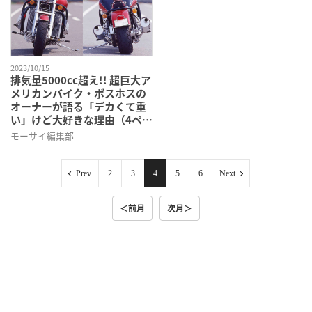
2023/10/15
排気量5000cc超え!! 超巨大ア
メリカンバイク・ボスホスの
オーナーが語る「デカくて重
い」けど大好きな理由（4ペー
ジ目）
モーサイ編集部
Prev
2
3
4
5
6
Next
＜前月
次月＞