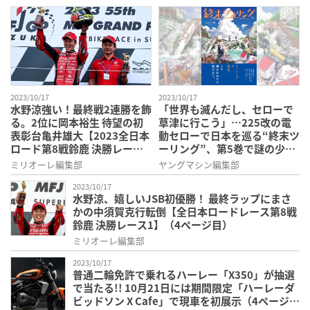
2023/10/17
2023/10/17
水野涼強い！最終戦2連勝を飾
「世界も滅んだし、セローで
る。2位に岡本裕生 待望の初
草津に行こう」…225改の電
表彰台亀井雄大【2023全日本
動セローで日本を巡る“終末ツ
ロード第8戦鈴鹿 決勝レース
ーリング”、第5巻で謎の少年
2】（4ページ目）
に出会う（4ページ目）
ミリオーレ編集部
ヤングマシン編集部
2023/10/17
水野涼、嬉しいJSB初優勝！ 最終ラップにまさ
かの中須賀克行転倒【全日本ロードレース第8戦
鈴鹿 決勝レース1】（4ページ目）
ミリオーレ編集部
2023/10/17
普通二輪免許で乗れるハーレー「X350」が抽選
で当たる!! 10月21日には期間限定「ハーレーダ
ビッドソン X Cafe」で現車を初展示（4ページ