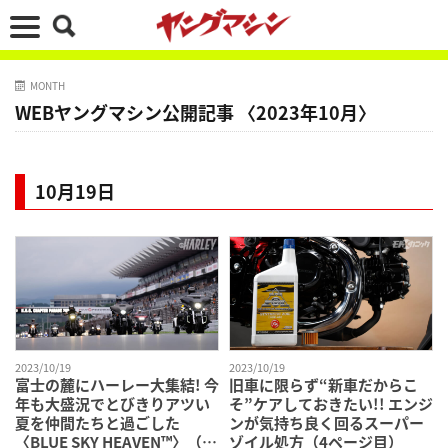
MONTH
WEBヤングマシン公開記事 〈2023年10月〉
10月19日
2023/10/19
2023/10/19
富士の麓にハーレー大集結! 今
旧車に限らず“新車だからこ
年も大盛況でとびきりアツい
そ”ケアしておきたい!! エンジ
夏を仲間たちと過ごした
ンが気持ち良く回るスーパー
〈BLUE SKY HEAVEN™〉（4
ゾイル処方（4ページ目）