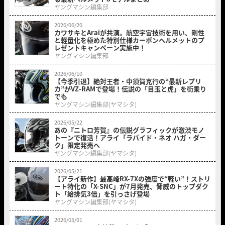
ヤングマシン編集部
2026/06/20
カワサキとAraiが共演。航空宇宙技術を用い、剛性
と軽量化を極めた特別仕様カーボンヘルメットのプ
レゼントキャンペーン実施中！
ヤングマシン編集部
2026/06/10
【今季引退】絶対王者・中須賀克行の“最新レプリ
カ”がVZ-RAMで登場！伝説の「目玉と虎」を街乗り
でも
ヤングマシン編集部(ヤマシタ)
2026/05/22
あの『ニトロ芳賀』の伝説グラフィックが激渋モノ
トーンで復活！アライ「ラパイド・ネオ ハガ・ダー
ク」限定発売へ
ヤングマシン編集部(ヤマシタ)
2026/05/21
【アライ新作】最高峰RX-7Xの強度で“軽い”！ストリ
ート特化の「X-SNC」が7月発売、脅威のトップダク
ト「給排気3倍」を引っさげ登場
ヤングマシン編集部(ヤマシタ)
2026/05/01