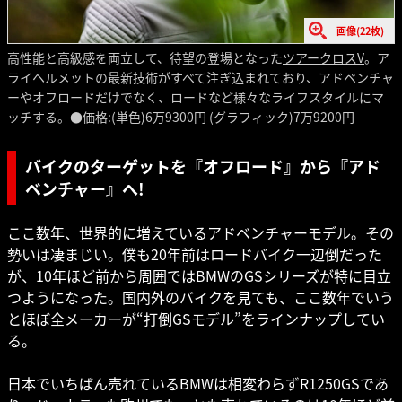
画像(22枚)
高性能と高級感を両立して、待望の登場となった
ツアークロスV
。ア
ライヘルメットの最新技術がすべて注ぎ込まれており、アドベンチャ
ーやオフロードだけでなく、ロードなど様々なライフスタイルにマ
ッチする。●価格:(単色)6万9300円 (グラフィック)7万9200円
バイクのターゲットを『オフロード』から『アド
ベンチャー』へ!
ここ数年、世界的に増えているアドベンチャーモデル。その
勢いは凄まじい。僕も20年前はロードバイク一辺倒だった
が、10年ほど前から周囲ではBMWのGSシリーズが特に目立
つようになった。国内外のバイクを見ても、ここ数年でいう
とほぼ全メーカーが“打倒GSモデル”をラインナップしてい
る。
日本でいちばん売れているBMWは相変わらずR1250GSであ