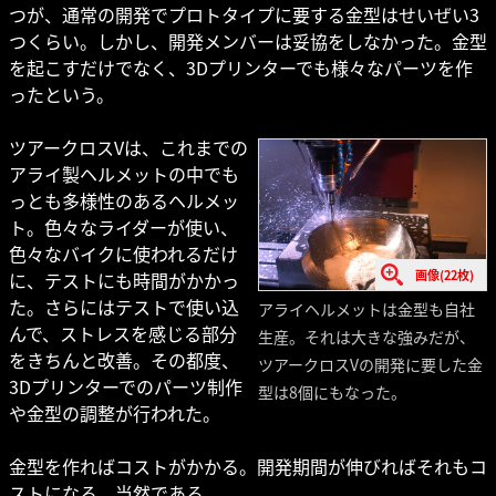
つが、通常の開発でプロトタイプに要する金型はせいぜい3
つくらい。しかし、開発メンバーは妥協をしなかった。金型
を起こすだけでなく、3Dプリンターでも様々なパーツを作
ったという。
ツアークロスVは、これまでの
アライ製ヘルメットの中でも
っとも多様性のあるヘルメッ
ト。色々なライダーが使い、
色々なバイクに使われるだけ
画像(22枚)
に、テストにも時間がかかっ
た。さらにはテストで使い込
アライヘルメットは金型も自社
んで、ストレスを感じる部分
生産。それは大きな強みだが、
をきちんと改善。その都度、
ツアークロスVの開発に要した金
3Dプリンターでのパーツ制作
型は8個にもなった。
や金型の調整が行われた。
金型を作ればコストがかかる。開発期間が伸びればそれもコ
ストになる。当然である。