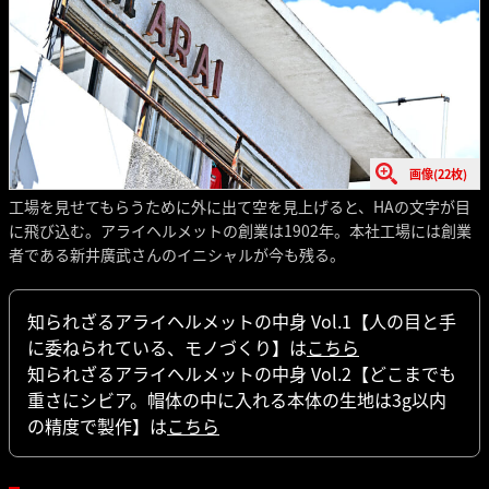
画像(22枚)
工場を見せてもらうために外に出て空を見上げると、HAの文字が目
に飛び込む。アライヘルメットの創業は1902年。本社工場には創業
者である新井廣武さんのイニシャルが今も残る。
知られざるアライヘルメットの中身 Vol.1【人の目と手
に委ねられている、モノづくり】は
こちら
知られざるアライヘルメットの中身 Vol.2【どこまでも
重さにシビア。帽体の中に入れる本体の生地は3g以内
の精度で製作】は
こちら