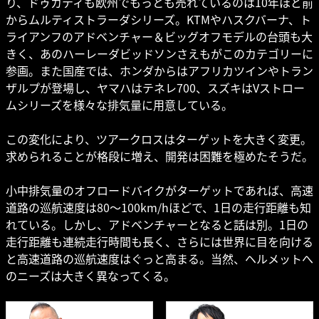
り、ドゥカティも欧州でもっとも売れているのは10年ほど前
からムルティストラーダシリーズ。KTMやハスクバーナ、ト
ライアンフのアドベンチャー＆ビッグオフモデルの台頭も大
きく、あのハーレーダビッドソンさえもがこのカテゴリーに
参画。また国産では、ホンダからはアフリカツインやトラン
ザルプが登場し、ヤマハはテネレ700、スズキはVストロー
ムシリーズを様々な排気量に用意している。
この変化により、ツアークロスはターゲットを大きく変更。
求められることが格段に増え、開発は困難を極めたそうだ。
小中排気量のオフロードバイクがターゲットであれば、高速
道路の巡航速度は80〜100km/hほどで、1日の走行距離も知
れている。しかし、アドベンチャーとなると話は別。1日の
走行距離も連続走行時間も長く、さらには世界に目を向ける
と高速道路の巡航速度はぐっと高まる。当然、ヘルメットへ
のニーズは大きく異なってくる。