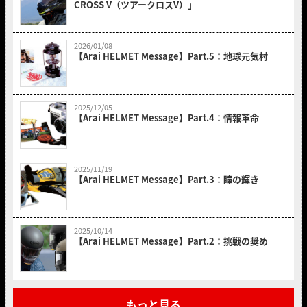
CROSS V（ツアークロスV）」
2026/01/08
【Arai HELMET Message】Part.5：地球元気村
2025/12/05
【Arai HELMET Message】Part.4：情報革命
2025/11/19
【Arai HELMET Message】Part.3：瞳の輝き
2025/10/14
【Arai HELMET Message】Part.2：挑戦の奨め
もっと見る