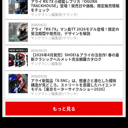
アライ RX-7X 小椋藍レプリカ「OGURA
TRACKHOUSE」登場！発売日や価格、限定販売情報
をチェック
ヤングマシン編集部(ヤマシタ)
2026/04/22
アライ「RX-7X」マン島TT 2026モデル登場！限定の
受注期間や発売日、デザインを解説
ヤングマシン編集部(ヤマシタ)
2026/04/10
【2026年4月発売】SHOEI＆アライの注目作! 春の最
新クラシックヘルメット完全網羅カタログ
ヤングマシン編集部
2026/03/28
アライ新製品「X-SNC」は、軽量さと進化した帽体
構造が見どころ。ストリートを意識したハイエンド
モデル【東京モーターサイクルショー2026】
ヤングマシン編集部(ハラッチ)
もっと見る