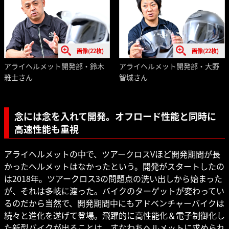
画像(22枚)
画像(22枚)
アライヘルメット開発部・鈴木
アライヘルメット開発部・大野
雅士さん
智城さん
念には念を入れて開発。オフロード性能と同時に
高速性能も重視
アライヘルメットの中で、ツアークロスVほど開発期間が長
かったヘルメットはなかったという。開発がスタートしたの
は2018年。ツアークロス3の問題点の洗い出しから始まった
が、それは多岐に渡った。バイクのターゲットが変わってい
るのだから当然で、開発期間中にもアドベンチャーバイクは
続々と進化を遂げて登場。飛躍的に高性能化＆電子制御化し
た新型バイクが出ることは、すなわちヘルメットに求められ