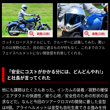
画像(22枚)
画像(22枚)
さっそくロードスタイルにして、クルーザーに試乗してみた。驚い
たのは視野の広さ。目の前に遮るものが何もなく、これまでのフル
フェイスヘルメットにない開放感を約束してくれる。
「安全にコストがかかる分には、どんどんやれ!」
と社長が言ってくれた
他にも課題はたくさんあった。インカムの装着／視野の確保
／エアダクトの快適性／被り心地／安全性のための形状の追
求などだ。なんと今回のツアークロスVの開発に要した金型
は8個。アライヘルメットは金型も自社生産できる強みを持