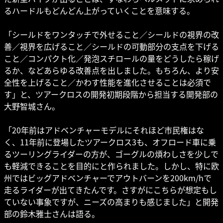
るハードルもどんどん上がっていくことを意味する。
「シールドをワンタッチで外せること／シールドの視界の改
善／視界を広げること／シールドの可動部分の支点を下げる
こと／コンパクト化／発泡スチロールの量をどうしたら稼げ
るか、などあらゆる改善点を出しました。もちろん、より安
全性を上げること／かわす性能を進化させることは必須で
す」と、ツアークロスの開発初期段階から担当する開発部の
大野智城さん。
「20年前はアドベンチャーモデルにそれほど市民権はな
く、11年前に登場したツアークロス3も、オフロード車に乗
るツーリングライダーの方が、ゴーグルの煩わしさを少しで
も軽減できることを目的にと作られました。しかし、特に欧
州ではビッグアドベンチャーでアウトバーンを200km/hで
走るライダーが出てきたんです。さすがにこちらが想定もし
ていない事象ですが、ニーズの高まりも感じました」と開発
部の鈴木雅士さんは語る。