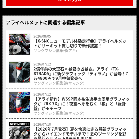
アライヘルメットに関連する編集記事
2026/08/05
【X-SNCニューモデル体験走行会】アライヘルメッ
トがサーキット貸し切りで新作披露！
ヤングマシン編集部(アキ)
2026/07/12
2億年前の大理石×暴君の凶暴さ。アライ『TX-
STRADA』に新グラフィック「ティラノ」が登場！7
万4800円で9月中旬発売へ
ヤングマシン編集部(ヤマシタ)
2026/07/12
【アライ新作】WSSP岡本祐生選手の愛用グラフィッ
クが『RX-7X』に！夜空へ牙をむく「狼」と「羅針
盤」がモチーフ
ヤングマシン編集部(ヤマシタ)
2026/07/10
【2026年7月発売】夏を快適に走る最新グラフィッ
クからハイエンドモデルまで！夏のツーリングを彩
る最新ヘルメット8モデルまとめ