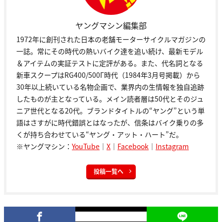
ヤングマシン編集部
1972年に創刊された日本の老舗モーターサイクルマガジンの
一誌。常にその時代の熱いバイク達を追い続け、最新モデル
＆アイテムの実証テストに定評がある。また、代名詞となる
新車スクープはRG400/500Γ時代（1984年3月号掲載）から
30年以上続いている名物企画で、業界内の生情報を独自追跡
したものが主となっている。メイン読者層は50代とそのジュ
ニア世代となる20代。ブランドタイトルの“ヤング”という単
語はさすがに時代錯誤とはなったが、信条はバイク乗りの多
くが持ち合わせている“ヤング・アット・ハート”だ。
※ヤングマシン：
YouTube
｜
X
｜
Facebook
｜
Instagram
投稿一覧へ