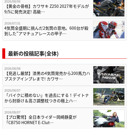
2026/08/06
【黄金の骨格】カワサキ Z250 2027年モデルが
9/5に発売決定! 高級…
2026/07/31
4気筒全盛期に挑んだ2気筒の意地。600台が殺
到した”アマチュアレースの甲子…
最新の投稿記事(全体)
2026/08/08
【見逃し厳禁】漆黒の4気筒発売から200馬力ハ
ブステアインプレまで! カワサ…
2026/08/07
「バイクに積めない」を過去にする！デイトナ
から肘掛け＆高さ調整枕つきの極上ハ…
2026/08/07
【プロ驚愕】全日本ライダー岡崎静夏が
「CB750 HORNET E-Clut…