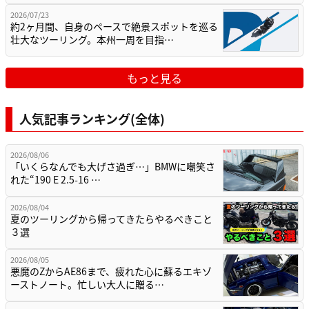
2026/07/23
約2ヶ月間、自身のペースで絶景スポットを巡る
壮大なツーリング。本州一周を目指…
もっと見る
人気記事ランキング(全体)
2026/08/06
「いくらなんでも大げさ過ぎ…」BMWに嘲笑さ
れた“190 E 2.5-16 …
2026/08/04
夏のツーリングから帰ってきたらやるべきこと
３選
2026/08/05
悪魔のZからAE86まで、疲れた心に蘇るエキゾ
ーストノート。忙しい大人に贈る…