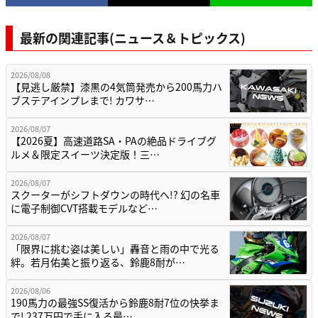
最新の関連記事(ニュース＆トピックス)
2026/08/08
【見逃し厳禁】漆黒の4気筒発売から200馬力ハ
ブステアインプレまで! カワサ…
2026/08/07
【2026夏】高速道路SA・PAの絶品ドライブグ
ルメ＆限定スイーツ決定版！三…
2026/08/07
スクーターがシフトダウンの時代へ!? 幻の名車
に電子制御CVT搭載モデルなど…
2026/08/07
「限界に挑む姿は美しい」轟音と雨の中で光る
絆。若月佑美と振り返る、鈴鹿8耐が…
2026/08/06
190馬力の最強SS復活から鈴鹿8耐7位の快挙ま
で! 237万円で手に入る最…