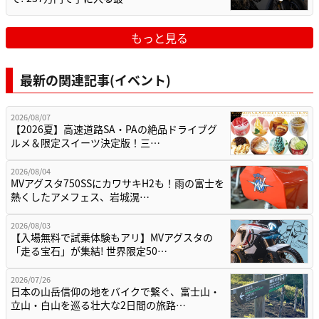
もっと見る
最新の関連記事(イベント)
2026/08/07
【2026夏】高速道路SA・PAの絶品ドライブグ
ルメ＆限定スイーツ決定版！三…
2026/08/04
MVアグスタ750SSにカワサキH2も！雨の富士を
熱くしたアメフェス、岩城滉…
2026/08/03
【入場無料で試乗体験もアリ】MVアグスタの
「走る宝石」が集結! 世界限定50…
2026/07/26
日本の山岳信仰の地をバイクで繋ぐ、富士山・
立山・白山を巡る壮大な2日間の旅路…