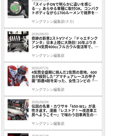
「スイッチONで明らかに違いを感じ
る…」あらゆる車種に取付OK。コンパク
トボディながら1700ルーメンで視界を確
保する［デイトナ・LEDフォグランプユ
ニット プレシャスレイ スモール］
ヤングマシン編集部(ナカ)
2026/08/03
奇跡の新車2ストVツイン『ドゥエチンク
アンタ』日本上陸に大熱狂! 30年ぶりホ
ンダ4気筒400ccフルカウル復活等で、ロ
マン溢れる1ヶ月に【7月ホットなバイク
ニュース振り返り】
ヤングマシン編集部
2026/07/31
4気筒全盛期に挑んだ2気筒の意地。600
台が殺到した”アマチュアレースの甲子
園”鈴鹿4耐を彩った、女性コンビの「ス
ズキGSX400E」が特別展示開始
ヤングマシン編集部
2026/08/04
伝説の名車・カワサキ「650-W1」が息
吹き返す。漫画『レストア！～改造車工
房へようこそ～』で味わう旧車再生のロ
マン
ヤングマシン編集部
2026/07/28