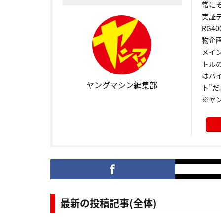
常に
実証
RG4
物企
メイ
トル
はバ
ヤングマシン編集部
ト”だ
※ヤ
最新の投稿記事(全体)