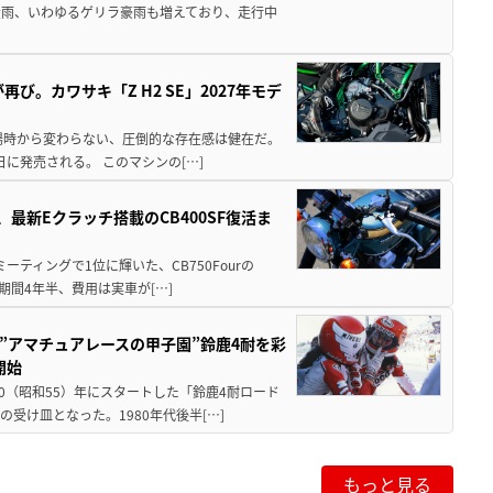
大雨、いわゆるゲリラ豪雨も増えており、走行中
び。カワサキ「Z H2 SE」2027年モデ
場時から変わらない、圧倒的な存在感は健在だ。
5日に発売される。 このマシンの[…]
最新Eクラッチ搭載のCB400SF復活ま
ミーティングで1位に輝いた、CB750Fourの
期間4年半、費用は実車が[…]
た”アマチュアレースの甲子園”鈴鹿4耐を彩
開始
80（昭和55）年にスタートした「鈴鹿4耐ロード
受け皿となった。1980年代後半[…]
もっと見る