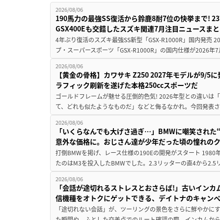
2026/08/06
190馬力の最強SS復活から鈴鹿8耐7位の快挙まで! 
GSX400Eも交錯したスズキ関連7月注目ニュースま
4年ぶり復活のスズキ最強SS新型「GSX-R1000R」国内発売
プ・スーパースポーツ「GSX-R1000R」の国内仕様が2026年7
2026/08/06
【黄金の骨格】カワサキ Z250 2027年モデルが9/
ラフィック刷新を遂げた本格250ccスポーツだ
ゴールドフレームが魅せる圧倒的色気! 2026年型との違いは「
て、どれも似たようなものだ」などと侮るなかれ。今回発表されたカ
2026/08/06
「いくらなんでも大げさ過ぎ…」BMWに嘲笑された“190
意外な価格に。おじさん達が少年だった頃の憧れの
打倒BMWを掲げ、レース仕様の190Eの開発がスタート 19
たのはM3を投入したBMWでした。2.3リッターの直4から2.
2026/08/06
「会話が途切れるストレスとおさらば!」古いインカ
信機種をオトクにゲットできる、デイトナのキャン
「途切れない会話」が、ツーリングの景色をさらに鮮やかにす
た瞬間や、ふとした交差点でのルート確認の際、インカムか