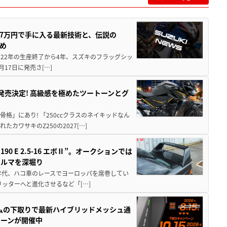
237万円で手に入る最新技術と、伝説の
とめ
 2022年の生産終了から4年、スズキのフラッグシッ
月17日に発売さ[…]
5に発売決定! 高級感を極めたツートーンとグ
骨格」にあり! 「250ccクラスのネイキッドなん
ワサキのZ250の2027[…]
 E 2.5-16 エボⅡ”。オークションでは
クルマを深堀り
80年代、ハコ車のレースでヨーロッパを席巻してい
5リッターへと進化させるなど「[…]
ムの下取りで最新ハイブリッドメッシュ通
ペーンが開催中