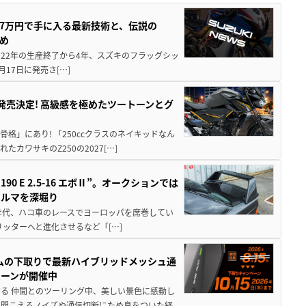
237万円で手に入る最新技術と、伝説の
とめ
 2022年の生産終了から4年、スズキのフラッグシッ
月17日に発売さ[…]
5に発売決定! 高級感を極めたツートーンとグ
骨格」にあり! 「250ccクラスのネイキッドなん
ワサキのZ250の2027[…]
 E 2.5-16 エボⅡ”。オークションでは
クルマを深堀り
80年代、ハコ車のレースでヨーロッパを席巻してい
5リッターへと進化させるなど「[…]
ムの下取りで最新ハイブリッドメッシュ通
ペーンが開催中
る 仲間とのツーリング中、美しい景色に感動し
ら聞こえるノイズや通信切断にため息をついた経