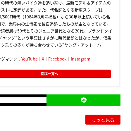
その時代の熱いバイク達を追い続け、最新モデル＆アイテムの
テストに定評がある。また、代名詞となる新車スクープは
00/500Γ時代（1984年3月号掲載）から30年以上続いている名
画で、業界内の生情報を独自追跡したものが主となっている。
ン読者層は50代とそのジュニア世代となる20代。ブランドタイ
の“ヤング”という単語はさすがに時代錯誤とはなったが、信条
イク乗りの多くが持ち合わせている“ヤング・アット・ハー
。
ングマシン：
YouTube
｜
X
｜
Facebook
｜
Instagram
投稿一覧へ
もっと見る