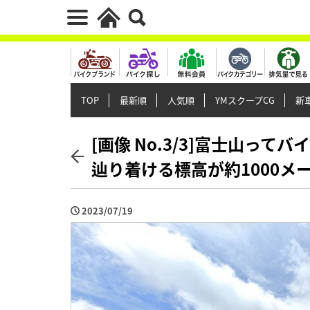
TOP
最新順
人気順
YMスクープCG
新車
[画像 No.3/3]富士山っ
辿り着ける標高が約1000メ
2023/07/19