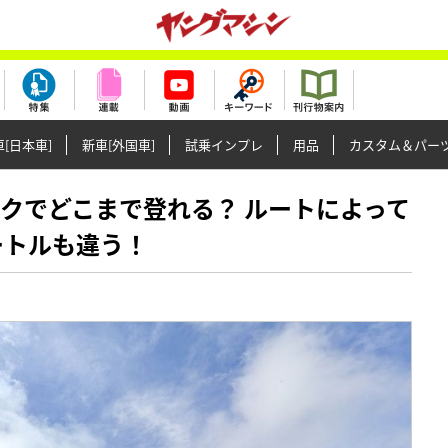
[日本車]
新車[外国車]
試乗インプレ
用品
カスタム＆パー
てバイクでどこまで登れる？ ルートによって
ートルも違う！