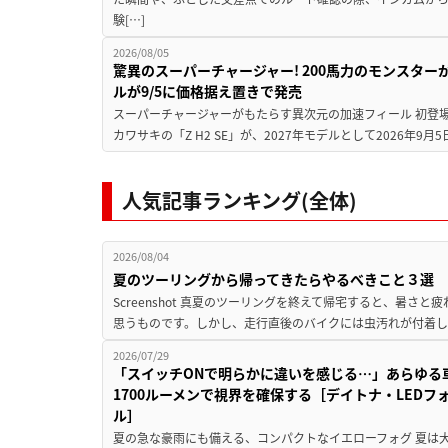
験[…]
2026/08/05
驚異のスーパーチャージャー! 200馬力のモンスターが再
ルが9/5に価格据え置きで発売
スーパーチャージャーがもたらす異次元の加速フィール 初登
カワサキの「Z H2 SE」が、2027年モデルとして2026年9月
人気記事ランキング(全体)
2026/08/04
夏のツーリングから帰ってきたらやるべきこと３選
Screenshot 真夏のツーリングを終えて帰宅すると、暑さ
思うものです。しかし、走行直後のバイクには虫汚れが付着し
2026/07/29
「スイッチONで明らかに違いを感じる…」あらゆる
1700ルーメンで視界を確保する［デイトナ・LEDフ
ル］
夏の急な豪雨にも備える、コンパクトなイエローフォグ 夏は