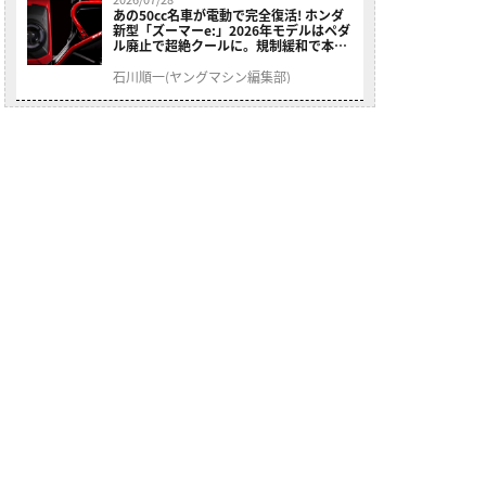
あの50cc名車が電動で完全復活! ホンダ
新型「ズーマーe:」2026年モデルはペダ
ル廃止で超絶クールに。規制緩和で本来
の姿へ【海外】
石川順一(ヤングマシン編集部)