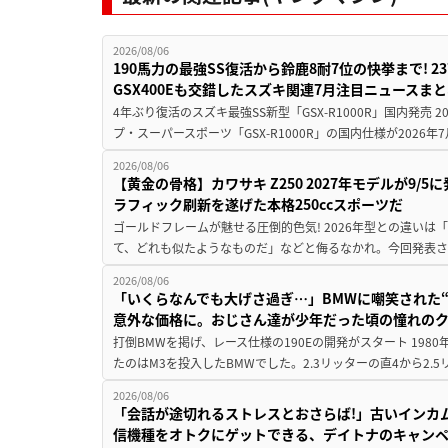
2026/08/06
190馬力の最強SS復活から鈴鹿8耐7位の快挙まで! 
GSX400Eも交錯したスズキ関連7月注目ニュースま
4年ぶり復活のスズキ最強SS新型「GSX-R1000R」国内発売
プ・スーパースポーツ「GSX-R1000R」の国内仕様が2026年7
2026/08/06
【黄金の骨格】カワサキ Z250 2027年モデルが9/
ラフィック刷新を遂げた本格250ccスポーツだ
ゴールドフレームが魅せる圧倒的色気! 2026年型との違いは「
て、どれも似たようなものだ」などと侮るなかれ。今回発表されたカ
2026/08/06
「いくらなんでも大げさ過ぎ…」BMWに嘲笑された“190
意外な価格に。おじさん達が少年だった頃の憧れの
打倒BMWを掲げ、レース仕様の190Eの開発がスタート 19
たのはM3を投入したBMWでした。2.3リッターの直4から2.
2026/08/06
「会話が途切れるストレスとおさらば!」古いインカ
信機種をオトクにゲットできる、デイトナのキャン