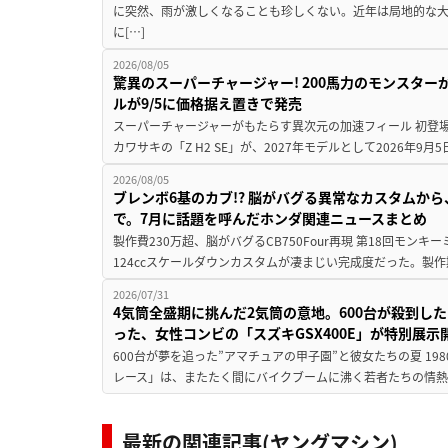
に突然、雨が激しくなることも珍しくない。近年は局地的な
に[…]
2026/08/05
驚異のスーパーチャージャー! 200馬力のモンスターが再
ルが9/5に価格据え置きで発売
スーパーチャージャーがもたらす異次元の加速フィール 初登
カワサキの「Z H2 SE」が、2027年モデルとして2026年9月
2026/08/05
ブレンボ6基のカブ!? 脳がバグる異常なカスタムから、
で。7月に話題を呼んだホンダ関連ニュースまとめ
製作費230万超、脳がバグるCB750Four再現 第18回モンキー
124ccスケールダウンカスタムが凄まじい完成度だった。製作
2026/07/31
4気筒全盛期に挑んだ2気筒の意地。600台が殺到し
った、女性コンビの「スズキGSX400E」が特別展示
600台が夢を追った”アマチュアの甲子園”と彼女たちの夏 19
レース」は、またたく間にバイクブームに沸く若者たちの情熱の
最新の関連記事(ヤングマシン)