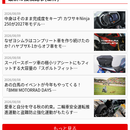
2026/08/09
中身はそのまま完成度をキープ! カワサキNinja
250が2027年モデル…
2026/08/09
なぜヨシムラはコンプリート車を作り続けたの
か? ハヤブサX-1からオフ車をモ…
2026/08/08
スーパースポーツ車の極小リアシートにもフィ
ットする大容量の『スポルトフィット…
2026/08/08
あの白馬のイベントが今年もやってくる！
「BMW MOTORRAD DAYS …
2026/08/08
愛車と自分を守る秋の約束。二輪車安全運転推
進運動と盗難防止強化運動がもたらす…
もっと見る