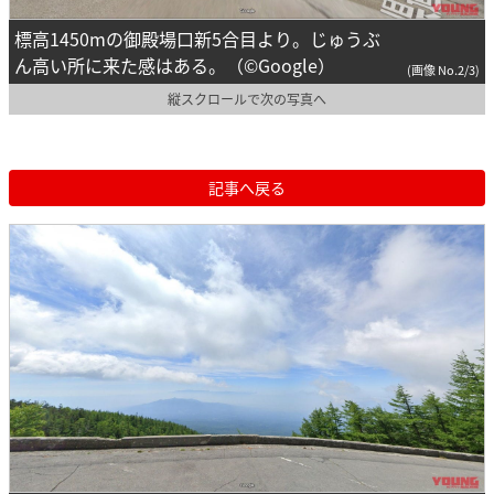
標高1450mの御殿場口新5合目より。じゅうぶ
ん高い所に来た感はある。（©Google）
(画像 No.2/3)
縦スクロールで次の写真へ
記事へ戻る