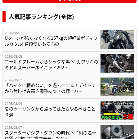
人気記事ランキング(全体)
2026/08/07
Uターンが怖くなくなる167kgの超軽量ボディフ
ルカウル! 普段使いも安心の…
2026/08/08
ゴールドフレームからシックな黒へ! カワサキの
ミドルスーパーネイキッド202…
2026/08/07
「バイクに積めない」を過去にする！デイトナ
から肘掛け＆高さ調整枕つきの極上ハ…
2026/08/04
夏のツーリングから帰ってきたらやるべきこと
３選
2026/08/07
スクーターがシフトダウンの時代へ!? 幻の名車
に電子制御CVT搭載モデルなど…