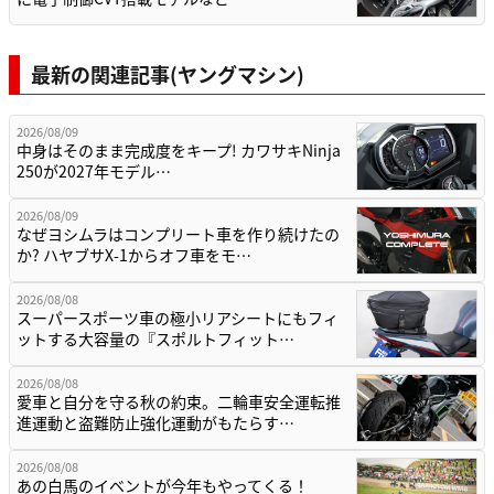
最新の関連記事(ヤングマシン)
2026/08/09
中身はそのまま完成度をキープ! カワサキNinja
250が2027年モデル…
2026/08/09
なぜヨシムラはコンプリート車を作り続けたの
か? ハヤブサX-1からオフ車をモ…
2026/08/08
スーパースポーツ車の極小リアシートにもフィ
ットする大容量の『スポルトフィット…
2026/08/08
愛車と自分を守る秋の約束。二輪車安全運転推
進運動と盗難防止強化運動がもたらす…
2026/08/08
あの白馬のイベントが今年もやってくる！