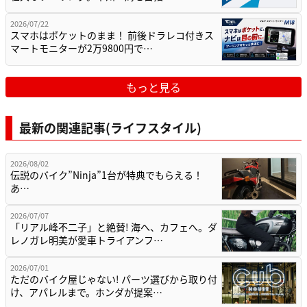
2026/07/22
スマホはポケットのまま！ 前後ドラレコ付きス
マートモニターが2万9800円で…
もっと見る
最新の関連記事(ライフスタイル)
2026/08/02
伝説のバイク”Ninja”1台が特典でもらえる！
あ…
2026/07/07
「リアル峰不二子」と絶賛! 海へ、カフェへ。ダ
レノガレ明美が愛車トライアンフ…
2026/07/01
ただのバイク屋じゃない! パーツ選びから取り付
け、アパレルまで。ホンダが提案…