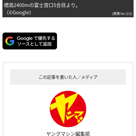
標高2400mの富士宮口5合目より。
（©Google）
(画像 No.3/3)
この記事を書いた人／メディア
ヤングマシン編集部