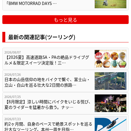
「BMW MOTORRAD DAYS …
もっと見る
最新の関連記事(ツーリング)
2026/08/07
【2026夏】高速道路SA・PAの絶品ドライブグ
ルメ＆限定スイーツ決定版！三…
2026/07/26
日本の山岳信仰の地をバイクで繋ぐ、富士山・
立山・白山を巡る壮大な2日間の旅路…
2026/07/25
【8月限定】涼しい時間にバイクをいじる悦び、
夏のライダーを猛暑から救う。ナッ…
2026/07/23
約2ヶ月間、自身のペースで絶景スポットを巡る
壮大なツーリング。本州一周を目指…