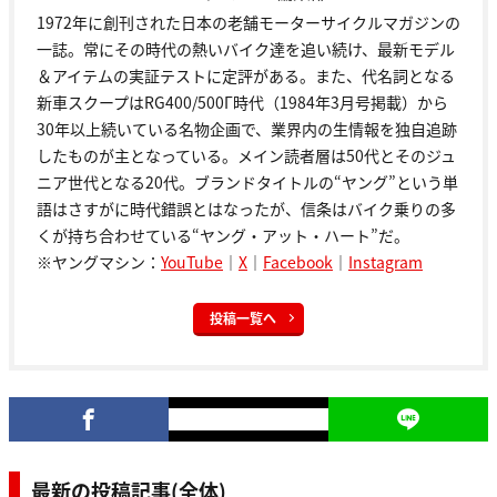
1972年に創刊された日本の老舗モーターサイクルマガジンの
一誌。常にその時代の熱いバイク達を追い続け、最新モデル
＆アイテムの実証テストに定評がある。また、代名詞となる
新車スクープはRG400/500Γ時代（1984年3月号掲載）から
30年以上続いている名物企画で、業界内の生情報を独自追跡
したものが主となっている。メイン読者層は50代とそのジュ
ニア世代となる20代。ブランドタイトルの“ヤング”という単
語はさすがに時代錯誤とはなったが、信条はバイク乗りの多
くが持ち合わせている“ヤング・アット・ハート”だ。
※ヤングマシン：
YouTube
｜
X
｜
Facebook
｜
Instagram
投稿一覧へ
最新の投稿記事(全体)