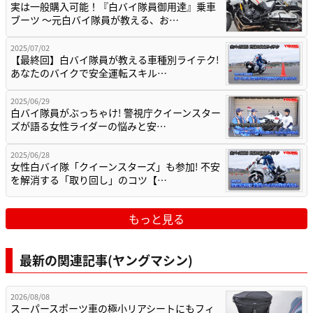
実は一般購入可能！『白バイ隊員御用達』乗車
ブーツ ～元白バイ隊員が教える、お…
2025/07/02
【最終回】白バイ隊員が教える車種別ライテク!
あなたのバイクで安全運転スキル…
2025/06/29
白バイ隊員がぶっちゃけ! 警視庁クイーンスター
ズが語る女性ライダーの悩みと安…
2025/06/28
女性白バイ隊「クイーンスターズ」も参加! 不安
を解消する「取り回し」のコツ【…
もっと見る
最新の関連記事(ヤングマシン)
2026/08/08
スーパースポーツ車の極小リアシートにもフィ