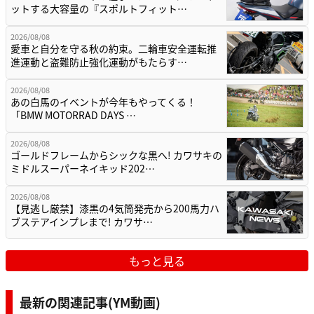
ットする大容量の『スポルトフィット…
2026/08/08
愛車と自分を守る秋の約束。二輪車安全運転推
進運動と盗難防止強化運動がもたらす…
2026/08/08
あの白馬のイベントが今年もやってくる！
「BMW MOTORRAD DAYS …
2026/08/08
ゴールドフレームからシックな黒へ! カワサキの
ミドルスーパーネイキッド202…
2026/08/08
【見逃し厳禁】漆黒の4気筒発売から200馬力ハ
ブステアインプレまで! カワサ…
もっと見る
最新の関連記事(YM動画)