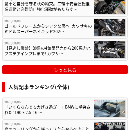
愛車と自分を守る秋の約束。二輪車安全運転推
進運動と盗難防止強化運動がもたらす…
2026/08/08
ゴールドフレームからシックな黒へ! カワサキの
ミドルスーパーネイキッド202…
2026/08/08
【見逃し厳禁】漆黒の4気筒発売から200馬力ハ
ブステアインプレまで! カワサ…
もっと見る
人気記事ランキング(全体)
2026/08/06
「いくらなんでも大げさ過ぎ…」BMWに嘲笑さ
れた“190 E 2.5-16 …
2026/08/04
夏のツーリングから帰ってきたらやるべきこと