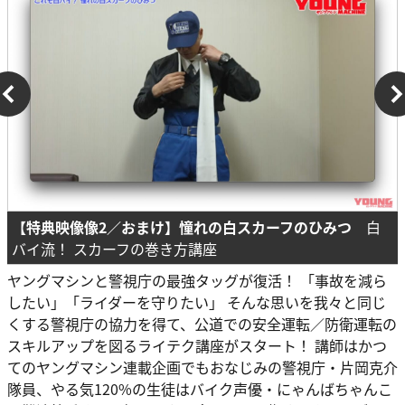
【特典映像像2／おまけ】憧れの白スカーフのひみつ
白
バイ流！ スカーフの巻き方講座
ヤングマシンと警視庁の最強タッグが復活！ 「事故を減ら
したい」「ライダーを守りたい」 そんな思いを我々と同じ
くする警視庁の協力を得て、公道での安全運転／防衛運転の
スキルアップを図るライテク講座がスタート！ 講師はかつ
てのヤングマシン連載企画でもおなじみの警視庁・片岡克介
隊員、やる気120%の生徒はバイク声優・にゃんばちゃんこ