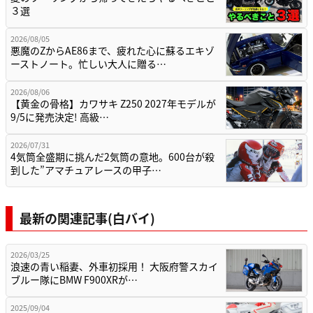
３選
2026/08/05
悪魔のZからAE86まで、疲れた心に蘇るエキゾ
ーストノート。忙しい大人に贈る…
2026/08/06
【黄金の骨格】カワサキ Z250 2027年モデルが
9/5に発売決定! 高級…
2026/07/31
4気筒全盛期に挑んだ2気筒の意地。600台が殺
到した”アマチュアレースの甲子…
最新の関連記事(白バイ)
2026/03/25
浪速の青い稲妻、外車初採用！ 大阪府警スカイ
ブルー隊にBMW F900XRが…
2025/09/04