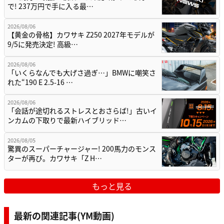
で! 237万円で手に入る最…
2026/08/06
【黄金の骨格】カワサキ Z250 2027年モデルが
9/5に発売決定! 高級…
2026/08/06
「いくらなんでも大げさ過ぎ…」BMWに嘲笑さ
れた“190 E 2.5-16 …
2026/08/06
「会話が途切れるストレスとおさらば!」古いイ
ンカムの下取りで最新ハイブリッド…
2026/08/05
驚異のスーパーチャージャー! 200馬力のモンス
ターが再び。カワサキ「Z H…
もっと見る
最新の関連記事(YM動画)