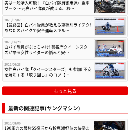
実は一般購入可能！『白バイ隊員御用達』乗車
ブーツ ～元白バイ隊員が教える、お…
2025/07/02
【最終回】白バイ隊員が教える車種別ライテク!
あなたのバイクで安全運転スキル…
2025/06/29
白バイ隊員がぶっちゃけ! 警視庁クイーンスター
ズが語る女性ライダーの悩みと安…
2025/06/28
女性白バイ隊「クイーンスターズ」も参加! 不安
を解消する「取り回し」のコツ【…
もっと見る
最新の関連記事(ヤングマシン)
2026/08/06
190馬力の最強SS復活から鈴鹿8耐7位の快挙ま