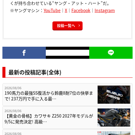
くが持ち合わせている“ヤング・アット・ハート”だ。
※ヤングマシン：
YouTube
｜
X
｜
Facebook
｜
Instagram
投稿一覧へ
最新の投稿記事(全体)
2026/08/06
190馬力の最強SS復活から鈴鹿8耐7位の快挙ま
で! 237万円で手に入る最…
2026/08/06
【黄金の骨格】カワサキ Z250 2027年モデルが
9/5に発売決定! 高級…
2026/08/06