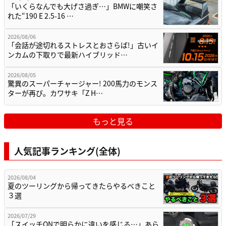
「いくらなんでも大げさ過ぎ…」BMWに嘲笑さ
れた“190 E 2.5-16 …
2026/08/06
「会話が途切れるストレスとおさらば!」古いイ
ンカムの下取りで最新ハイブリッド…
2026/08/05
驚異のスーパーチャージャー! 200馬力のモンス
ターが再び。カワサキ「Z H…
もっと見る
人気記事ランキング(全体)
2026/08/04
夏のツーリングから帰ってきたらやるべきこと
３選
2026/07/29
「スイッチONで明らかに違いを感じる…」あら