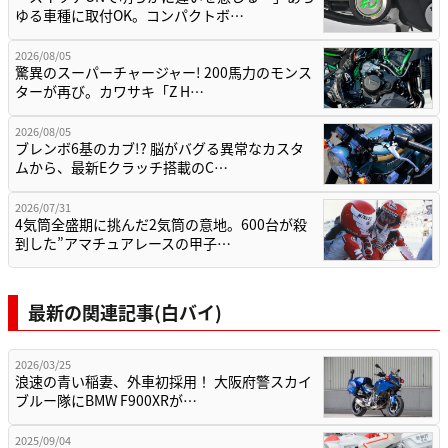
ゆる車種に取付OK。コンパクトボ…
2026/08/05
驚異のスーパーチャージャー! 200馬力のモンス
ターが再び。カワサキ「Z H…
2026/08/05
ブレンボ6基のカブ!? 脳がバグる異常なカスタ
ムから、最新Eクラッチ搭載のC…
2026/07/31
4気筒全盛期に挑んだ2気筒の意地。600台が殺
到した”アマチュアレースの甲子…
最新の関連記事(白バイ)
2026/03/25
浪速の青い稲妻、外車初採用！ 大阪府警スカイ
ブルー隊にBMW F900XRが…
2025/09/04