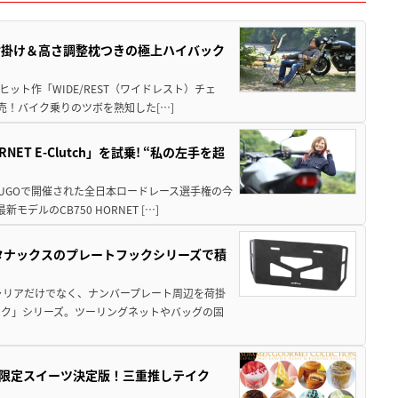
肘掛け＆高さ調整枕つきの極上ハイバック
ット作「WIDE/REST（ワイドレスト）チェ
発売！バイク乗りのツボを熟知した[…]
T E-Clutch」を試乗! “私の左手を超
SUGOで開催された全日本ロードレース選手権の今
ルのCB750 HORNET […]
！タナックスのプレートフックシリーズで積
ャリアだけでなく、ナンバープレート周辺を荷掛
ック」シリーズ。ツーリングネットやバッグの固
メ＆限定スイーツ決定版！三重推しテイク