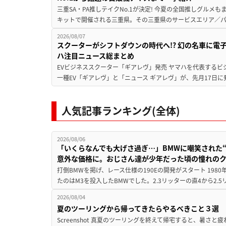
三重SA・PA推しテイクNo.1が決定! 今夏の全国推しグルメ
キットで開催される三重県。その三重県のサービスエリア／パ
2026/08/07
スクーターがシフトダウンの時代へ!? 幻の名車に電
ハ注目ニュース総まとめ
EVビジネススクーター「ギアレヴ」発売 ヤマハを代表するビ
一種EV「ギアレヴ」と「ニュース ギアレヴ」が、先月17日に
人気記事ランキング(全体)
2026/08/06
「いくらなんでも大げさ過ぎ…」BMWに嘲笑された“190
意外な価格に。おじさん達が少年だった頃の憧れの
打倒BMWを掲げ、レース仕様の190Eの開発がスタート 19
たのはM3を投入したBMWでした。2.3リッターの直4から2.
2026/08/04
夏のツーリングから帰ってきたらやるべきこと３選
Screenshot 真夏のツーリングを終えて帰宅すると、暑さ