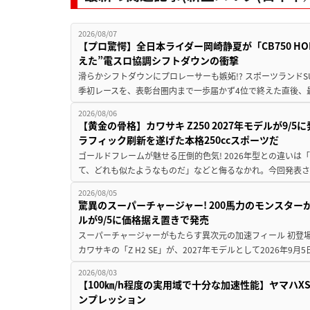
2026/08/07
【プロ驚愕】全日本ライダー岡崎静夏が「CB750 HORNE
えた”電スロ協調シフトダウンの衝撃
滑らかシフトダウンにプロレーサーも嫉妬!? スポーツランド
季初レースを、表彰台圏内まで一歩届かず4位で終えた直後、最新モデ
2026/08/06
【黄金の骨格】カワサキ Z250 2027年モデルが9/
ラフィック刷新を遂げた本格250ccスポーツだ
ゴールドフレームが魅せる圧倒的色気! 2026年型との違いは「
て、どれも似たようなものだ」などと侮るなかれ。今回発表されたカ
2026/08/05
驚異のスーパーチャージャー! 200馬力のモンスターが再
ルが9/5に価格据え置きで発売
スーパーチャージャーがもたらす異次元の加速フィール 初登
カワサキの「Z H2 SE」が、2027年モデルとして2026年9月
2026/08/03
【100㎞/h程度の実用域で十分な加速性能】ヤマハX
ンプレッション