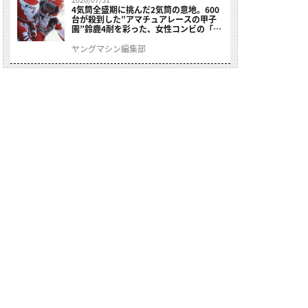
4気筒全盛期に挑んだ2気筒の意地。600
台が殺到した”アマチュアレースの甲子
園”鈴鹿4耐を彩った、女性コンビの「ス
ズキGSX400E」が特別展示開始
ヤングマシン編集部