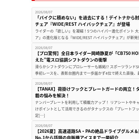
2026/08/07
「バイクに積めない」を過去にする！デイトナから
チェア『WIDE/REST ハイバックチェア』が登場
ライダーの「欲しい」を凝縮！5つのハイパー進化ポイント 大ヒ
ア」の進化版となる『WIDE/REST ハイバックチェア』が新
2026/08/07
【プロ驚愕】全日本ライダー岡崎静夏が「CB750 HORNE
えた”電スロ協調シフトダウンの衝撃
滑らかシフトダウンにプロレーサーも嫉妬!? スポーツランド
季初レースを、表彰台圏内まで一歩届かず4位で終えた直後、最新モデ
2026/08/07
【TANAX】荷掛けフックとプレートガードの両立
載の悩みを解決！
ナンバープレートを利用して積載力アップ！ リアシートやキ
けポイントとして活用できるのがタナックスの「プレートフ
定[…]
2026/08/07
【2026夏】高速道路SA・PAの絶品ドライブグル
No.1から話題の自販機アイスまで一挙紹介