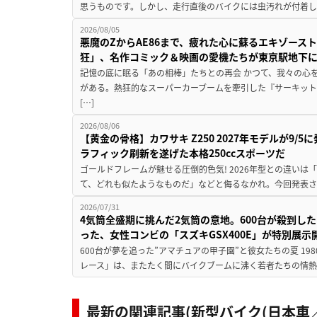
思うものです。しかし、走行直後のバイクには虫汚れが付着し
2026/08/05
悪魔のZからAE86まで、疲れた心に蘇るエキゾース
狂」、名作コミック＆映画の愛機たちが東京駅地下
記憶の底に眠る「あの相棒」たちとの再会 かつて、我々の心
がある。熱狂的なスーパーカーブームを牽引した『サーキット
[…]
2026/08/06
【黄金の骨格】カワサキ Z250 2027年モデルが9/
ラフィック刷新を遂げた本格250ccスポーツだ
ゴールドフレームが魅せる圧倒的色気! 2026年型との違いは「
て、どれも似たようなものだ」などと侮るなかれ。今回発表されたカ
2026/07/31
4気筒全盛期に挑んだ2気筒の意地。600台が殺到し
った、女性コンビの「スズキGSX400E」が特別展示
600台が夢を追った”アマチュアの甲子園”と彼女たちの夏 19
レース」は、またたく間にバイクブームに沸く若者たちの情熱の
最新の関連記事(新型バイク(日本車／