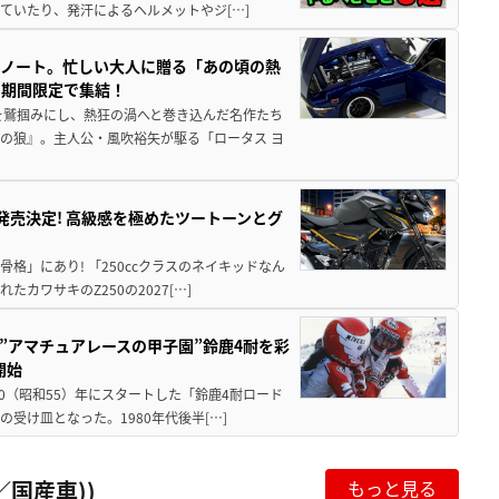
ていたり、発汗によるヘルメットやジ[…]
トノート。忙しい大人に贈る「あの頃の熱
に期間限定で集結！
を鷲掴みにし、熱狂の渦へと巻き込んだ名作たち
の狼』。主人公・風吹裕矢が駆る「ロータス ヨ
5に発売決定! 高級感を極めたツートーンとグ
骨格」にあり! 「250ccクラスのネイキッドなん
ワサキのZ250の2027[…]
た”アマチュアレースの甲子園”鈴鹿4耐を彩
開始
80（昭和55）年にスタートした「鈴鹿4耐ロード
受け皿となった。1980年代後半[…]
国産車))
もっと見る