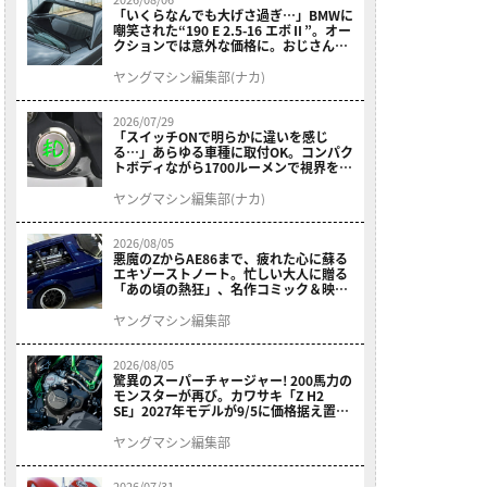
「いくらなんでも大げさ過ぎ…」BMWに
嘲笑された“190 E 2.5-16 エボⅡ”。オー
クションでは意外な価格に。おじさん達
が少年だった頃の憧れのクルマを深堀り
ヤングマシン編集部(ナカ)
2026/07/29
「スイッチONで明らかに違いを感じ
る…」あらゆる車種に取付OK。コンパク
トボディながら1700ルーメンで視界を確
保する［デイトナ・LEDフォグランプユ
ニット プレシャスレイ スモール］
ヤングマシン編集部(ナカ)
2026/08/05
悪魔のZからAE86まで、疲れた心に蘇る
エキゾーストノート。忙しい大人に贈る
「あの頃の熱狂」、名作コミック＆映画
の愛機たちが東京駅地下に期間限定で集
結！
ヤングマシン編集部
2026/08/05
驚異のスーパーチャージャー! 200馬力の
モンスターが再び。カワサキ「Z H2
SE」2027年モデルが9/5に価格据え置き
で発売
ヤングマシン編集部
2026/07/31