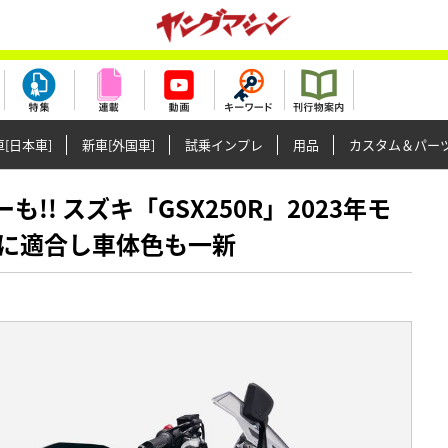
[日本車]
新車[外国車]
試乗インプレ
用品
カスタム＆パー
ーも!! スズキ「GSX250R」2023年モ
に適合し車体色も一新