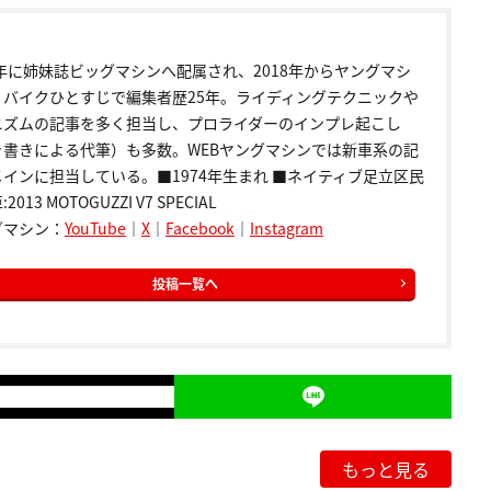
9年に姉妹誌ビッグマシンへ配属され、2018年からヤングマシ
。バイクひとすじで編集者歴25年。ライディングテクニックや
ニズムの記事を多く担当し、プロライダーのインプレ起こし
き書きによる代筆）も多数。WEBヤングマシンでは新車系の記
インに担当している。■1974年生まれ ■ネイティブ足立区民
2013 MOTOGUZZI V7 SPECIAL
グマシン：
YouTube
｜
X
｜
Facebook
｜
Instagram
投稿一覧へ
もっと見る