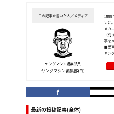
この記事を書いた人／メディア
199
ンに
メカ
（聞
事をメ
■愛車:
ヤン
ヤングマシン編集部員
ヤングマシン編集部(ヨ)
最新の投稿記事(全体)