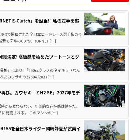
T E-Clutch」を試乗! “私の左手を超
SUGOで開催された全日本ロードレース選手権の今
ルのCB750 HORNET […]
5に発売決定! 高級感を極めたツートーンとグ
骨格」にあり! 「250ccクラスのネイキッドなん
ワサキのZ250の2027[…]
び。カワサキ「Z H2 SE」2027年モデ
場時から変わらない、圧倒的な存在感は健在だ。
5日に発売される。 このマシンの[…]
SR155を全日本ライダー岡崎静夏が試乗イ