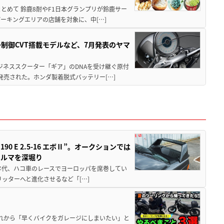
もまとめて 鈴鹿8耐やF1日本グランプリが鈴鹿サー
ーキングエリアの店舗を対象に、中[…]
子制御CVT搭載モデルなど、7月発表のヤマ
ジネススクーター「ギア」のDNAを受け継ぐ原付
発売された。ホンダ製着脱式バッテリー[…]
 E 2.5-16 エボⅡ”。オークションでは
クルマを深堀り
80年代、ハコ車のレースでヨーロッパを席巻してい
5リッターへと進化させるなど「[…]
と疲れから「早くバイクをガレージにしまいたい」と