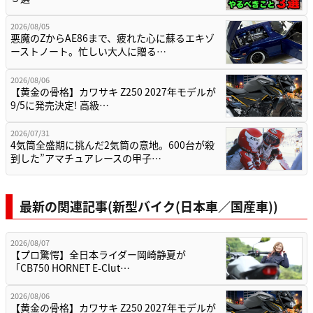
2026/08/05
悪魔のZからAE86まで、疲れた心に蘇るエキゾ
ーストノート。忙しい大人に贈る…
2026/08/06
【黄金の骨格】カワサキ Z250 2027年モデルが
9/5に発売決定! 高級…
2026/07/31
4気筒全盛期に挑んだ2気筒の意地。600台が殺
到した”アマチュアレースの甲子…
最新の関連記事(新型バイク(日本車／国産車))
2026/08/07
【プロ驚愕】全日本ライダー岡崎静夏が
「CB750 HORNET E-Clut…
2026/08/06
【黄金の骨格】カワサキ Z250 2027年モデルが