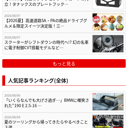
立！タナックスのプレートフック…
2026/08/07
【2026夏】高速道路SA・PAの絶品ドライブグ
ルメ＆限定スイーツ決定版！三…
2026/08/07
スクーターがシフトダウンの時代へ!? 幻の名車
に電子制御CVT搭載モデルなど…
もっと見る
人気記事ランキング(全体)
2026/08/06
「いくらなんでも大げさ過ぎ…」BMWに嘲笑さ
れた“190 E 2.5-16 …
2026/08/04
夏のツーリングから帰ってきたらやるべきこと
３選