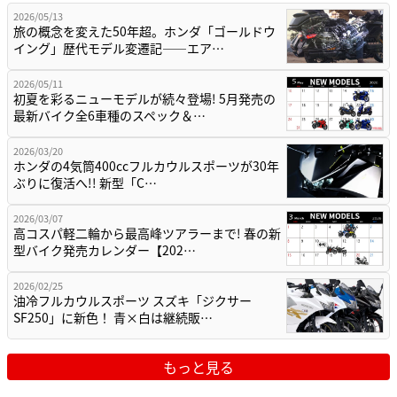
2026/05/13
旅の概念を変えた50年超。ホンダ「ゴールドウ
イング」歴代モデル変遷記——エア…
2026/05/11
初夏を彩るニューモデルが続々登場! 5月発売の
最新バイク全6車種のスペック＆…
2026/03/20
ホンダの4気筒400ccフルカウルスポーツが30年
ぶりに復活へ!! 新型「C…
2026/03/07
高コスパ軽二輪から最高峰ツアラーまで! 春の新
型バイク発売カレンダー【202…
2026/02/25
油冷フルカウルスポーツ スズキ「ジクサー
SF250」に新色！ 青×白は継続販…
もっと見る