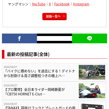
ヤングマシン：
YouTube
｜
X
｜
Facebook
｜
Instagram
投稿一覧へ
最新の投稿記事(全体)
2026/08/07
「バイクに積めない」を過去にする！デイトナ
から肘掛け＆高さ調整枕つきの極上ハ…
2026/08/07
【プロ驚愕】全日本ライダー岡崎静夏が
「CB750 HORNET E-Clut…
2026/08/07
【TANAX】荷掛けフックとプレートガードの両