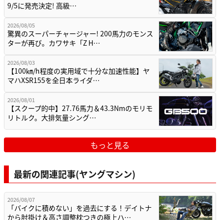
9/5に発売決定! 高級…
2026/08/05
驚異のスーパーチャージャー! 200馬力のモンス
ターが再び。カワサキ「Z H…
2026/08/03
【100㎞/h程度の実用域で十分な加速性能】ヤ
マハXSR155を全日本ライダ…
2026/08/01
【スクープ的中】27.76馬力＆43.3Nmのモリモ
リトルク。大排気量シング…
もっと見る
最新の関連記事(ヤングマシン)
2026/08/07
「バイクに積めない」を過去にする！デイトナ
から肘掛け＆高さ調整枕つきの極上ハ…